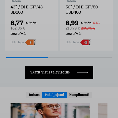
Dahua
Dahua
43" / DHI-LTV43-
50" / DHI-LTV50-
SD200
QSD400
6,77
8,99
€ /mēn.
€ /mēn.
9,62
162,36 €
215,79 €
230,79 €
bez PVN
bez PVN
Datu lapa
Datu lapa
Skatīt visus televizorus
Ierīces
Pakalpojumi
Komplimenti