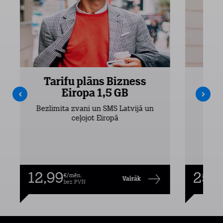
Tarifu plāns Bizness
Ta
Eiropa 1,5 GB
Bezlimita zvani un SMS Latvijā un
Bezli
ceļojot Eiropā
12,99
25,9
€/mēn.
Vairāk
bez PVN