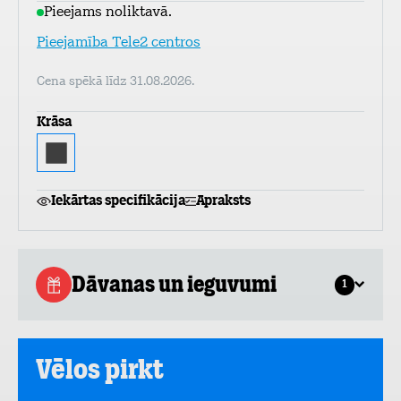
Pieejams noliktavā.
Pieejamība Tele2 centros
Cena spēkā līdz 31.08.2026.
Krāsa
Iekārtas specifikācija
Apraksts
Dāvanas un ieguvumi
1
Vēlos pirkt