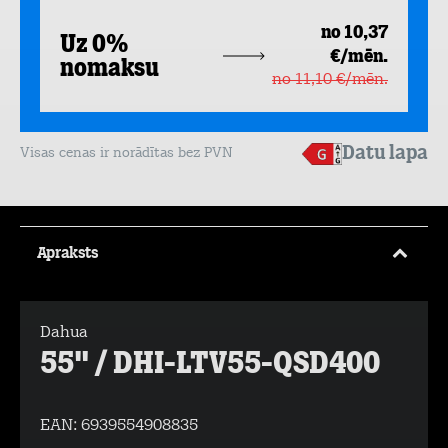
no 10,37
Uz 0%
€/mēn.
nomaksu
no 11,10 €/mēn.
Datu lapa
Visas cenas ir norādītas bez PVN
Apraksts
Dahua
55" / DHI-LTV55-QSD400
EAN:
6939554908835