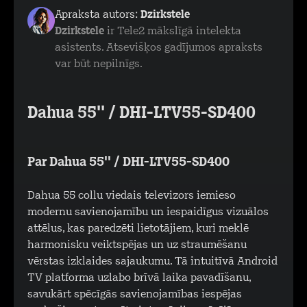
Apraksta autors:
Dzirkstele
Dzirkstele
ir Tele2 mākslīgā intelekta
asistents. Atsevišķos gadījumos apraksts
var būt nepilnīgs.
Dahua 55'' / DHI-LTV55-SD400
Par Dahua 55'' / DHI-LTV55-SD400
Dahua 55 collu viedais televizors iemieso
modernu savienojamību un iespaidīgus vizuālos
attēlus, kas paredzēti lietotājiem, kuri meklē
harmonisku veiktspējas un uz straumēšanu
vērstas izklaides sajaukumu. Tā intuitīvā Android
TV platforma uzlabo brīvā laika pavadīšanu,
savukārt spēcīgās savienojamības iespējas