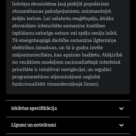
lietotņu ekosistēma ļauj piekļūt populāriem
straumēšanas pakalpojumiem, neizmantojot
ārējās ierīces. Lai uzlabotu reaģētspēju, ātrāks
atsvaidzes intensitāte samazina kustības
izplūšanu saturīga satura vai spēļu sesiju laikā.
Tā energotaupīgā darbība samazina ilgtermiņa
elektrības izmaksas, un tā ir gudra izvēle
mājsaimniecībām, kas apzinās budžetu. Atšķirībā
no vecākiem modeļiem racionalizētajā interfeisā
prioritāte ir intuitīvai navigācijai, un regulāri
programmatūras atjauninājumi saglabā
funkcionalitāti vismodernākajā līmenī.
Iekārtas specifikācija
Līgumi un noteikumi