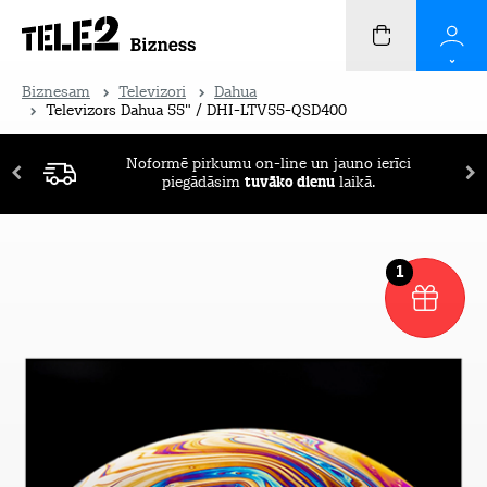
Biznesam
Televizori
Dahua
Televizors Dahua 55" / DHI-LTV55-QSD400
Noformē pirkumu on-line un jauno ierīci
piegādāsim
tuvāko dienu
laikā.
1