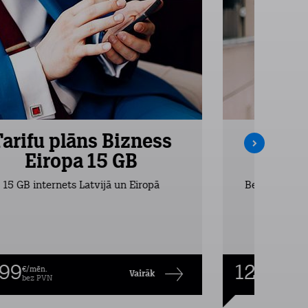
Tarifu plāns Bizness
Tarifu
Eiropa 15 GB
Ei
15 GB internets Latvijā un Eiropā
Bezlimita zva
,99
12,99
€/mēn.
€/mēn
Vairāk
bez PVN
bez P