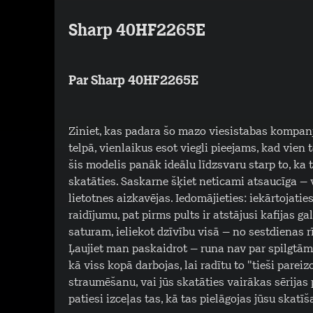
Sharp 40HF2265E
Par Sharp 40HF2265E
Ziniet, kas padara šo mazo viesistabas kompanj
telpā, vienlaikus esot viegli pieejams, kad vien
šis modelis panāk ideālu līdzsvaru starp to, ka ta
skatāties. Saskarne šķiet neticami atsaucīga – 
lietotnes aizkavējas. Iedomājieties: iekārtojati
raidījumu, pat pirms pults ir atstājusi kafijas g
saturam, ieliekot dzīvību visā – no sestdienas
Ļaujiet man paskaidrot – runa nav par spilgtām s
kā viss kopā darbojas, lai radītu to "tieši pareizo
straumēšanu, vai jūs skatāties vairākas sērijas 
patiesi izceļas tas, kā tas pielāgojas jūsu ska