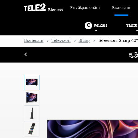
Privātpersonām
Biznesam
e
Tarifu
veikals
Biznesam
Televizori
Sharp
Televizors Sharp 40