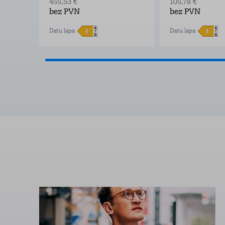
455,53 €
105,78 €
bez PVN
bez PVN
Datu lapa
Datu lapa