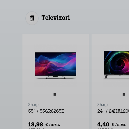
Televizori
Sharp
Sharp
55" / 55GR8265E
24" / 24HA120
18,98
4,40
€ /mēn.
€ /mēn.