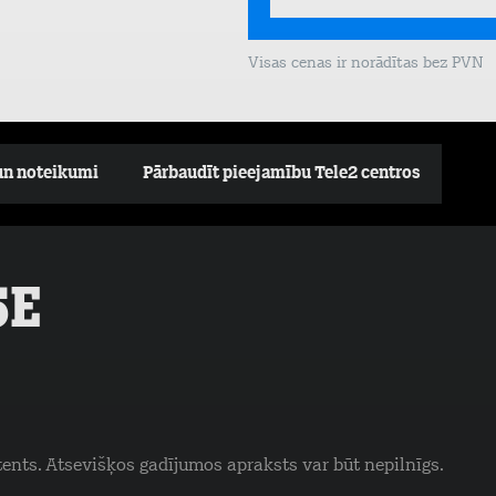
Visas cenas ir norādītas bez PVN
un noteikumi
Pārbaudīt pieejamību Tele2 centros
5E
tents. Atsevišķos gadījumos apraksts var būt nepilnīgs.