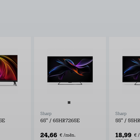
Sharp
Sharp
5E
65" / 65HR7265E
55" / 55H
24,66
18,99
€ /mēn.
€ 