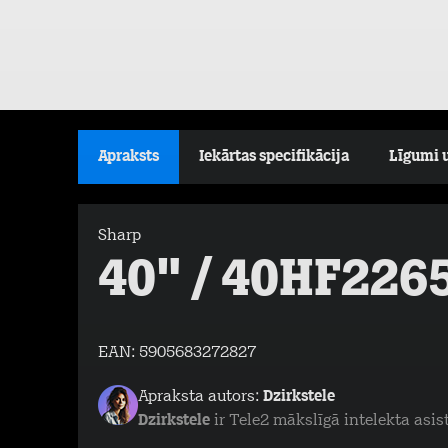
Apraksts
Iekārtas specifikācija
Līgumi 
Sharp
40" / 40HF226
EAN:
5905683272827
Apraksta autors:
Dzirkstele
Dzirkstele
ir Tele2 mākslīgā intelekta asis