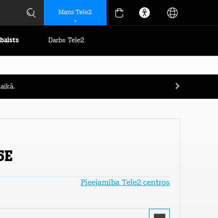
Mans Tele2
tbalsts
Darbs Tele2
aikā.
5E
Pieejamība Tele2 centros