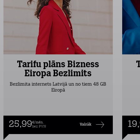
Tarifu plāns Bizness
Eiropa Bezlimits
Bezlimita internets Latvijā un no tiem 48 GB
Eiropā
25,99
19
€/mēn.
Vairāk
bez PVN