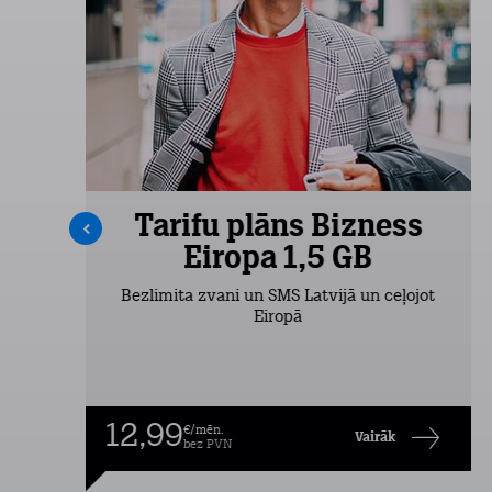
s
Tarifu plāns Bizness
Eiropa 1,5 GB
Bezlimita zvani un SMS Latvijā un ceļojot
Eiropā
12,99
€/mēn.
Vairāk
bez PVN