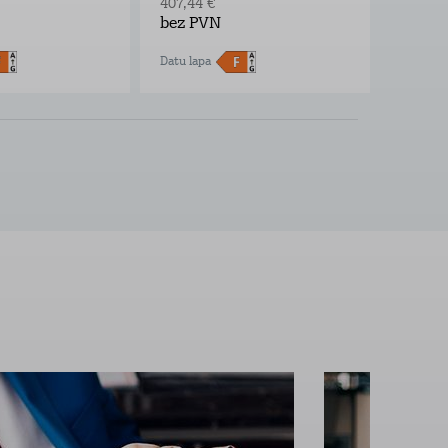
407,44 €
214,17 
bez PVN
bez P
Datu lapa
Datu lap