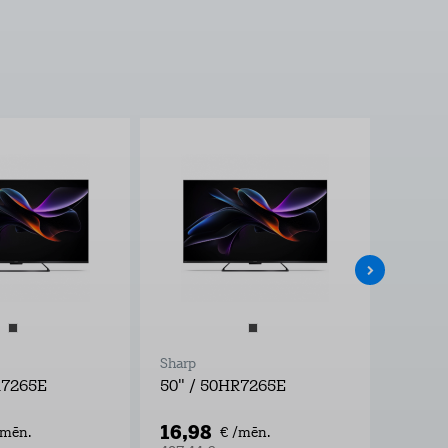
Sharp
Sharp
R7265E
50" / 50HR7265E
40" /
16,98
8,93
/mēn.
€ /mēn.