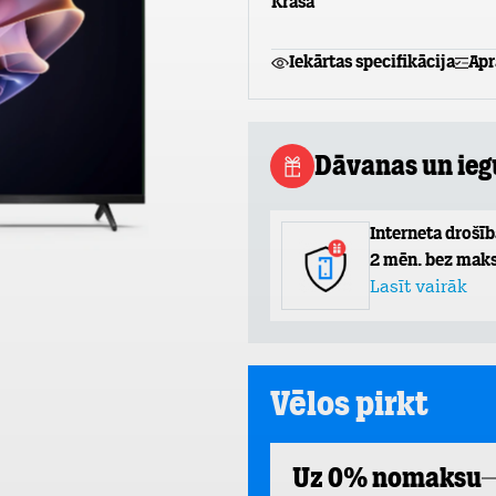
Krāsa
Iekārtas specifikācija
Apr
Dāvanas un ie
Interneta drošīb
2 mēn. bez maks
Lasīt vairāk
Vēlos pirkt
Uz 0% nomaksu