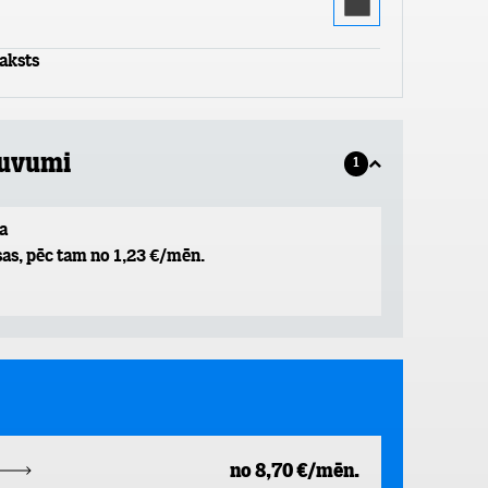
aksts
guvumi
1
a
as, pēc tam no 1,23 €/mēn.
no 8,70 €/mēn.