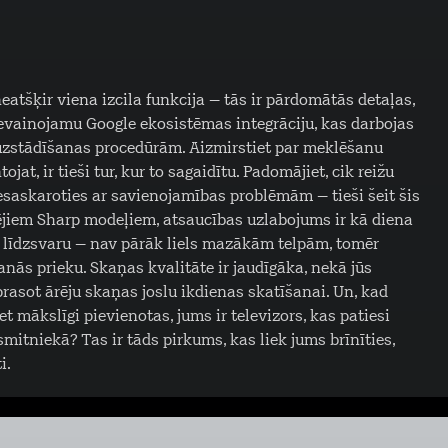
eatšķir viena izcila funkcija – tās ir pārdomātās detaļas,
nevainojamu Google ekosistēmas integrāciju, kas darbojas
ām uzstādīšanas procedūrām. Aizmirstiet par meklēšanu
jat, ir tieši tur, kur to sagaidītu. Padomājiet, cik reižu
nesaskaroties ar savienojamības problēmām – tieši šeit šis
kšējiem Sharp modeļiem, atsaucības uzlabojums ir kā diena
ālu līdzsvaru – nav pārāk liels mazākām telpām, tomēr
šanās prieku. Skaņas kvalitāte ir jaudīgāka, nekā jūs
eprasot ārēju skaņas joslu ikdienas skatīšanai. Un, kad
t mākslīgi pievienotas, jums ir televizors, kas patiesi
esmitniekā? Tas ir tāds pirkums, kas liek jums brīnīties,
i.