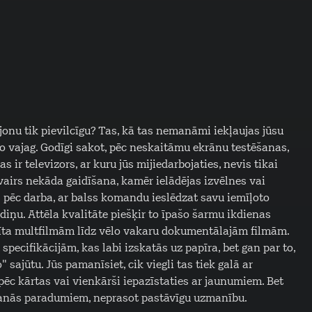
onu tik pievilcīgu? Tas, kā tas nemanāmi iekļaujas jūsu
 to vajag. Godīgi sakot, pēc neskaitāmu ekrānu testēšanas,
s ir televizors, ar kuru jūs mijiedarbojaties, nevis tikai
vairs nekāda gaidīšana, kamēr ielādējas izvēlnes vai
es pēc darba, ar balss komandu ieslēdzat savu iemīļoto
aldiņu. Attēla kvalitāte piešķir to īpašo šarmu ikdienas
 rīta multfilmām līdz vēlo vakaru dokumentālajām filmām.
pecifikācijām, kas labi izskatās uz papīra, bet gan par to,
" sajūtu. Jūs pamanīsiet, cik viegli tas tiek galā ar
pēc kārtas vai vienkārši iepazīstaties ar jaunumiem. Bet
tīšanās paradumiem, neprasot pastāvīgu uzmanību.