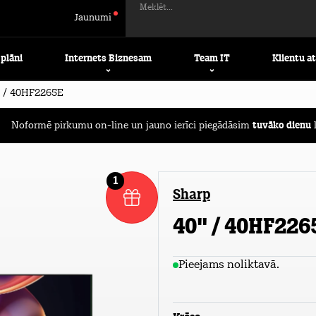
Meklēt...
Jaunumi
 plāni
Internets Biznesam
Team IT
Klientu a
" / 40HF2265E
Noformē pirkumu on-line un jauno ierīci piegādāsim
tuvāko dienu
l
1
Sharp
40" / 40HF226
Pieejams noliktavā.