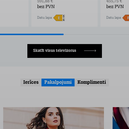
591,88 €
455,75 €
bez PVN
bez PVN
Datu lapa
Datu lapa
Skatīt visus televizorus
Ierīces
Pakalpojumi
Komplimenti