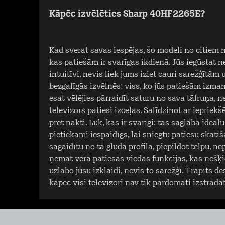
Kāpēc izvēlēties Sharp 40HF2265E?
Kad sverat savas iespējas, šo modeli no citiem n
kas patiešām ir svarīgas ikdienā. Jūs iegūstat 
intuitīvi, nevis liek jums iziet cauri sarežģīt
bezgalīgās izvēlnēs; viss, ko jūs patiešām izmanto
esat vēlējies pārraidīt saturu no sava tālruņa, 
televizors patiesi izceļas. Salīdzinot ar ieprie
pret nakti. Lūk, kas ir svarīgi: tas saglabā ide
pietiekami iespaidīgs, lai sniegtu patiesu skatī
sagaidītu no tā gludā profila, piepildot telpu, n
ņemat vērā patiesās viedās funkcijas, kas nešķie
uzlabo jūsu izklaidi, nevis to sarežģī. Trāpīts d
kāpēc visi televizori nav tik pārdomāti izstrādāt