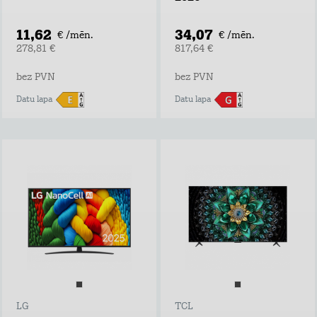
11,62
34,07
€ /mēn.
€ /mēn.
278,81 €
817,64 €
bez PVN
bez PVN
Datu lapa
Datu lapa
LG
TCL