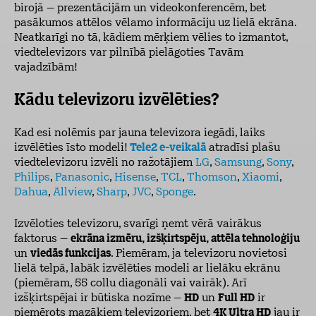
birojā – prezentācijām un videokonferencēm, bet
pasākumos attēlos vēlamo informāciju uz lielā ekrāna.
Neatkarīgi no tā, kādiem mērķiem vēlies to izmantot,
viedtelevizors var pilnībā pielāgoties Tavām
vajadzībām!
Kādu televizoru izvēlēties?
Kad esi nolēmis par jauna
televizora iegādi, laiks
izvēlēties īsto modeli!
Tele2 e-veikalā
atradīsi plašu
viedtelevizoru izvēli no ražotājiem
LG
,
Samsung
,
Sony
,
Philips
,
Panasonic
,
Hisense
,
TCL
,
Thomson
,
Xiaomi
,
Dahua
,
Allview
,
Sharp
,
JVC
,
Sponge
.
Izvēloties televizoru, svarīgi ņemt vērā vairākus
faktorus –
ekrāna izmēru, izšķirtspēju, attēla tehnoloģiju
un
viedās funkcijas
. Piemēram, ja televizoru novietosi
lielā telpā, labāk izvēlēties modeli ar lielāku ekrānu
(piemēram, 55 collu diagonāli vai vairāk). Arī
izšķirtspējai ir būtiska nozīme –
HD
un
Full HD
ir
piemērots mazākiem televizoriem, bet
4K Ultra HD
jau ir