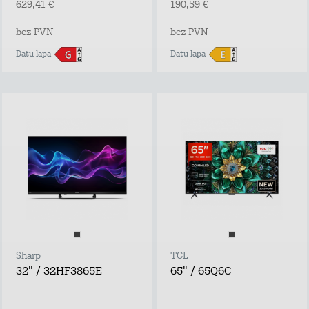
629,41 €
190,59 €
bez PVN
bez PVN
Datu lapa
Datu lapa
Sharp
TCL
32" / 32HF3865E
65" / 65Q6C