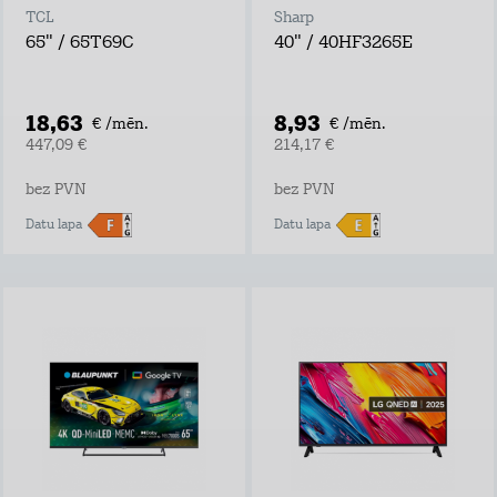
TCL
Sharp
65" / 65T69C
40" / 40HF3265E
18,63
8,93
€ /mēn.
€ /mēn.
447,09 €
214,17 €
bez PVN
bez PVN
Datu lapa
Datu lapa