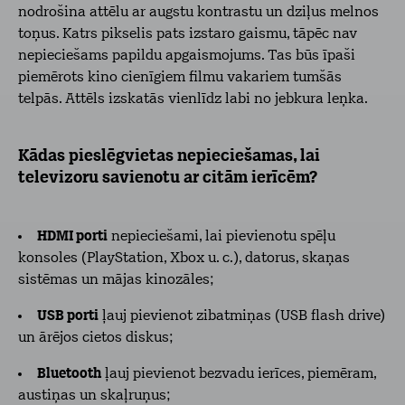
nodrošina attēlu ar augstu kontrastu un dziļus melnos
toņus. Katrs pikselis pats izstaro gaismu, tāpēc nav
nepieciešams papildu apgaismojums. Tas būs īpaši
piemērots kino cienīgiem filmu vakariem tumšās
telpās. Attēls izskatās vienlīdz labi no jebkura leņka.
Kādas pieslēgvietas nepieciešamas, lai
televizoru savienotu ar citām ierīcēm?
HDMI porti
nepieciešami, lai pievienotu spēļu
konsoles (PlayStation, Xbox u. c.), datorus, skaņas
sistēmas un mājas kinozāles;
USB porti
ļauj pievienot zibatmiņas (USB flash drive)
un ārējos cietos diskus;
Bluetooth
ļauj pievienot bezvadu ierīces, piemēram,
austiņas un skaļruņus;