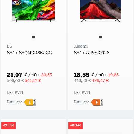
LG
Xiaomi
65" / 65QNED85A3C
65" / A Pro 2026
21,07
18,55
€ /mēn.
22,55
€ /mēn.
19,85
506,00 €
541,17 €
445,50 €
476,47 €
bez PVN
bez PVN
Datu lapa
Datu lapa
-22,33€
-40,44€