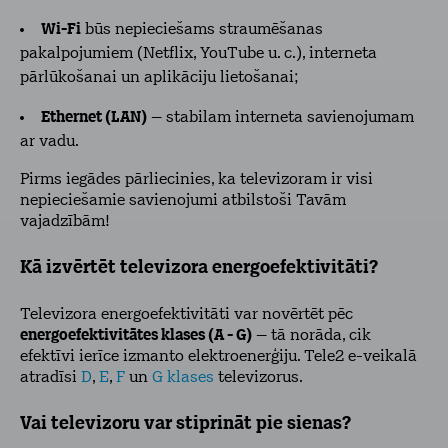
Wi-Fi
būs nepieciešams straumēšanas
pakalpojumiem (Netflix, YouTube u. c.), interneta
pārlūkošanai un aplikāciju lietošanai;
Ethernet (LAN)
– stabilam interneta savienojumam
ar vadu.
Pirms iegādes pārliecinies, ka televizoram ir visi
nepieciešamie savienojumi atbilstoši Tavām
vajadzībām!
Kā izvērtēt televizora energoefektivitāti?
Televizora energoefektivitāti var novērtēt pēc
energoefektivitātes klases (A - G)
– tā norāda, cik
efektīvi ierīce izmanto elektroenerģiju. Tele2 e-veikalā
atradīsi
D
,
E
,
F
un
G klases
televizorus.
Vai televizoru var stiprināt pie sienas?