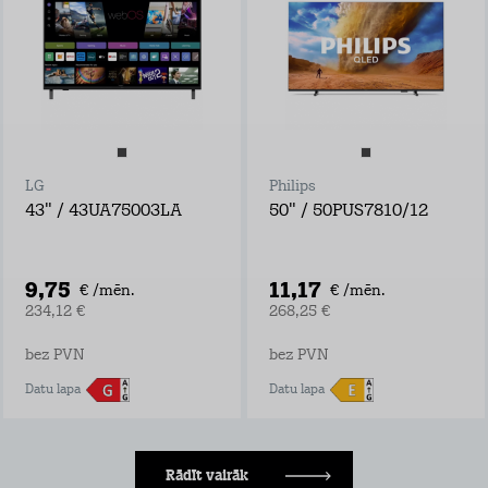
LG
Philips
43" / 43UA75003LA
50" / 50PUS7810/12
9,75
11,17
€ /mēn.
€ /mēn.
234,12 €
268,25 €
bez PVN
bez PVN
Datu lapa
Datu lapa
Rādīt vairāk