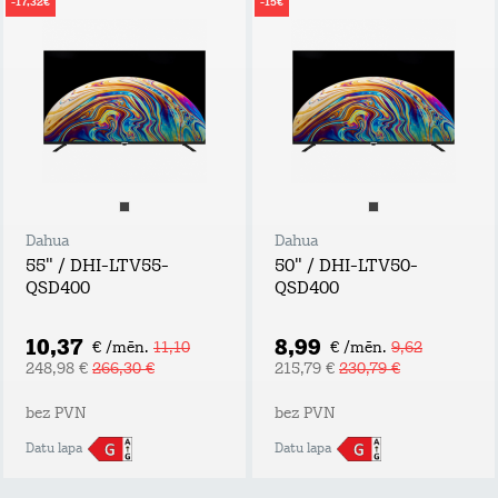
-17,32€
-15€
Dahua
Dahua
55" / DHI-LTV55-
50" / DHI-LTV50-
QSD400
QSD400
10,37
8,99
€ /mēn.
11,10
€ /mēn.
9,62
248,98 €
266,30 €
215,79 €
230,79 €
bez PVN
bez PVN
Datu lapa
Datu lapa