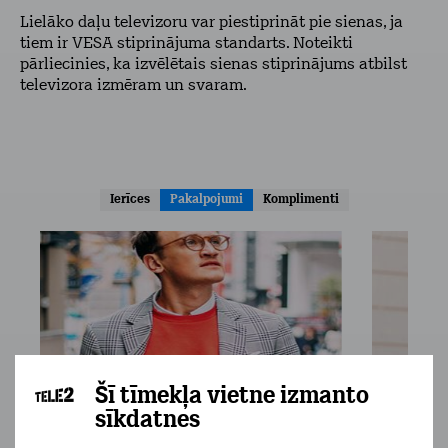
Lielāko daļu televizoru var piestiprināt pie sienas, ja
tiem ir VESA stiprinājuma standarts. Noteikti
pārliecinies, ka izvēlētais sienas stiprinājums atbilst
televizora izmēram un svaram.
Ierīces
Pakalpojumi
Komplimenti
Šī tīmekļa vietne izmanto
sīkdatnes