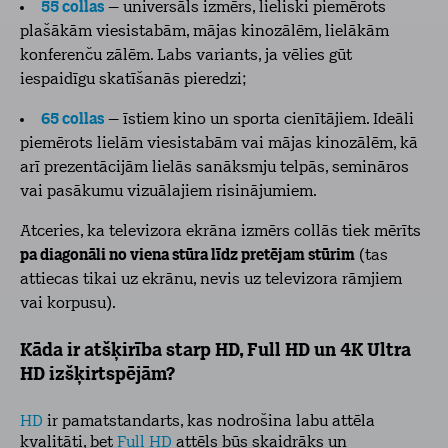
55 collas
– universāls izmērs, lieliski piemērots
plašākām viesistabām, mājas kinozālēm, lielākām
konferenču zālēm. Labs variants, ja vēlies gūt
iespaidīgu skatīšanās pieredzi;
65 collas
– īstiem kino un sporta cienītājiem. Ideāli
piemērots lielām viesistabām vai mājas kinozālēm, kā
arī prezentācijām lielās sanāksmju telpās, semināros
vai pasākumu vizuālajiem risinājumiem.
Atceries, ka televizora ekrāna izmērs collās tiek mērīts
pa diagonāli no viena stūra līdz pretējam stūrim
(tas
attiecas tikai uz ekrānu, nevis uz televizora rāmjiem
vai korpusu).
Kāda ir atšķirība starp HD, Full HD un 4K Ultra
HD izšķirtspējām?
HD
ir pamatstandarts, kas nodrošina labu attēla
kvalitāti, bet
Full HD
attēls būs skaidrāks un