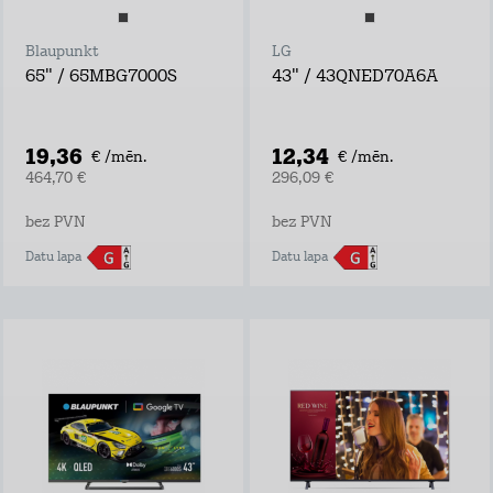
Blaupunkt
LG
65" / 65MBG7000S
43" / 43QNED70A6A
19,36
12,34
€ /mēn.
€ /mēn.
464,70 €
296,09 €
bez PVN
bez PVN
Datu lapa
Datu lapa