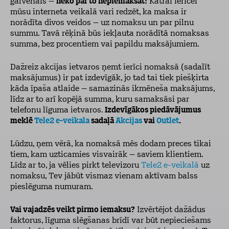
galvenais –
neko par to nepiemaksāt!
Katrai ierīcei
mūsu interneta veikalā vari redzēt, ka maksa ir
norādīta divos veidos – uz nomaksu un par pilnu
summu. Tavā rēķinā būs iekļauta norādītā nomaksas
summa, bez procentiem vai papildu maksājumiem.
Dažreiz akcijas ietvaros ņemt ierīci nomaksā (sadalīt
maksājumus) ir pat izdevīgāk, jo tad tai tiek piešķirta
kāda īpaša atlaide – samazinās ikmēneša maksājums,
līdz ar to arī kopējā summa, kuru samaksāsi par
telefonu līguma ietvaros.
Izdevīgākos piedāvājumus
meklē
Tele2 e-veikala
sadaļā
Akcijas
vai
Outlet
.
Lūdzu, ņem vērā, ka nomaksā mēs dodam preces tikai
tiem, kam uzticamies visvairāk – saviem klientiem.
Līdz ar to, ja vēlies pirkt televizoru
Tele2 e-veikalā
uz
nomaksu, Tev jābūt vismaz vienam aktīvam balss
pieslēguma numuram.
Vai vajadzēs veikt pirmo iemaksu?
Izvērtējot dažādus
faktorus, līguma slēgšanas brīdī var būt nepieciešams