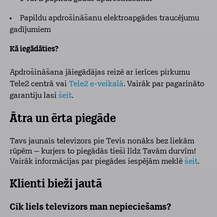
Papildu apdrošināšanu elektroapgādes traucējumu
gadījumiem
Kā iegādāties?
Apdrošināšana jāiegādājas reizē ar ierīces pirkumu
Tele2 centrā vai
Tele2 e-veikalā
. Vairāk par pagarināto
garantiju lasi
šeit
.
Ātra un ērta piegāde
Tavs jaunais televizors pie Tevis nonāks bez liekām
rūpēm – kurjers to piegādās tieši līdz Tavām durvīm!
Vairāk informācijas par piegādes iespējām meklē
šeit
.
Klienti bieži jautā
Cik liels televizors man nepieciešams?