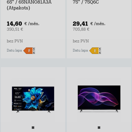
65" / 65NANO81A3A
75" / 75Q6C
(Atpakots)
14,60
29,41
€ /mēn.
€ /mēn.
350,51 €
705,88 €
bez PVN
bez PVN
Datu lapa
Datu lapa