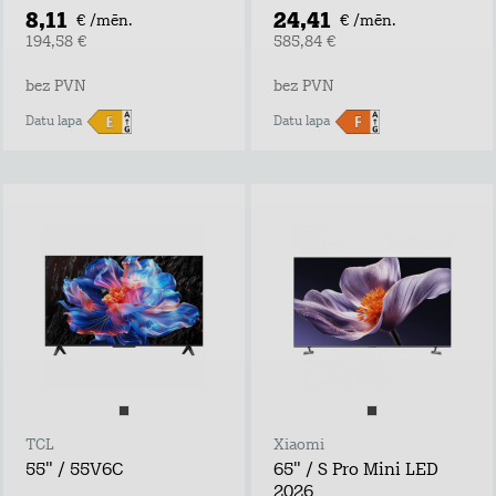
8,11
24,41
€ /mēn.
€ /mēn.
194,58 €
585,84 €
bez PVN
bez PVN
Datu lapa
Datu lapa
TCL
Xiaomi
55" / 55V6C
65" / S Pro Mini LED
2026