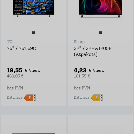
TCL
Sharp
75" / 75T69C
32" / 32HA1205E
(Atpakots)
19,55
4,23
€ /mēn.
€ /mēn.
469,05 €
101,55 €
bez PVN
bez PVN
Datu lapa
Datu lapa