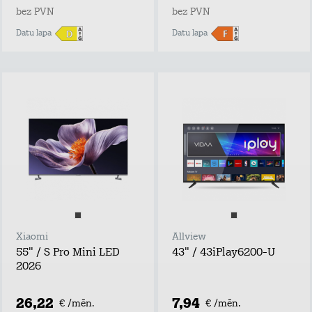
bez PVN
bez PVN
Datu lapa
Datu lapa
Xiaomi
Allview
55" / S Pro Mini LED
43" / 43iPlay6200-U
2026
26,22
7,94
€ /mēn.
€ /mēn.