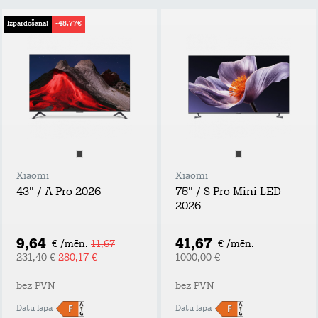
Izpārdošana!
-48,77€
Xiaomi
Xiaomi
43" / A Pro 2026
75" / S Pro Mini LED
2026
9,64
41,67
€ /mēn.
11,67
€ /mēn.
231,40 €
280,17 €
1000,00 €
bez PVN
bez PVN
Datu lapa
Datu lapa