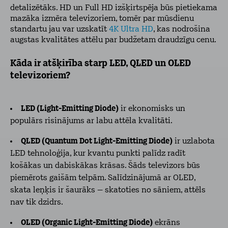
detalizētāks. HD un Full HD izšķirtspēja būs pietiekama
mazāka izmēra televizoriem, tomēr par mūsdienu
standartu jau var uzskatīt
4K Ultra HD
, kas nodrošina
augstas kvalitātes attēlu par budžetam draudzīgu cenu.
Kāda ir atšķirība starp LED, QLED un OLED
televizoriem?
LED (Light-Emitting Diode)
ir ekonomisks un
populārs risinājums ar labu attēla kvalitāti.
QLED (Quantum Dot Light-Emitting Diode)
ir uzlabota
LED tehnoloģija, kur kvantu punkti palīdz radīt
košākas un dabiskākas krāsas. Šāds televizors būs
piemērots gaišām telpām. Salīdzinājumā ar OLED,
skata leņķis ir šaurāks – skatoties no sāniem, attēls
nav tik dzidrs.
OLED (Organic Light-Emitting Diode)
ekrāns