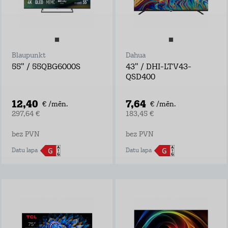
Blaupunkt
Dahua
55" / 55QBG6000S
43" / DHI-LTV43-
QSD400
12,40
7,64
€ /mēn.
€ /mēn.
297,64 €
183,45 €
bez PVN
bez PVN
Datu lapa
Datu lapa