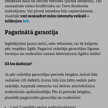
iemaksāt daļu no ierīces vērtības (pirmā iemaksa). Tas
samazinās mūsu kredītrisku un Tavu ikmēneša
maksājumu. Vai pirmā iemaksa būs nepieciešama,
visērtāk
vari noskaidrot mūsu interneta veikalā –
ielūkojies
šeit
.
Pagarinātā garantija
Iegādājoties jaunu ierīci, mēs vēlamies, lai tā kalpotu
pēc iespējas ilgāk. Pagarini ražotāja garantijas līguma
termiņu un nodrošini savam televizoram ilgāku mūžu!
Kā tas darbojas?
Ja pēc ražotāja garantijas perioda beigām, ierīcei būs
radušies citi defekti, kurus līdz šim būtu sedzis pats
ražotājs, turpmāk remontu vai ierīces aizvietošanu
nodrošinās apdrošinātājs. Pēc šī perioda beigām,
pieslēdz pagarināto garantiju un nodrošini:
1 vai 2 papildu gadus apdrošināšanai