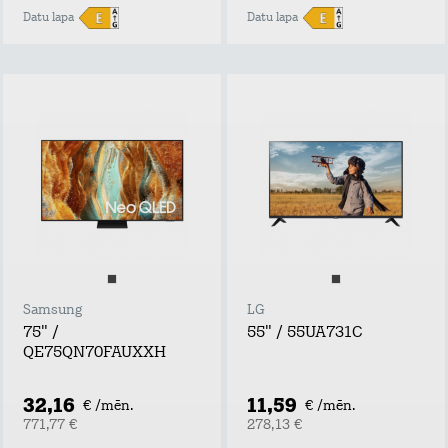
Datu lapa
Datu lapa
Samsung
LG
75" /
55" / 55UA731C
QE75QN70FAUXXH
32,16
11,59
€ /mēn.
€ /mēn.
771,77 €
278,13 €