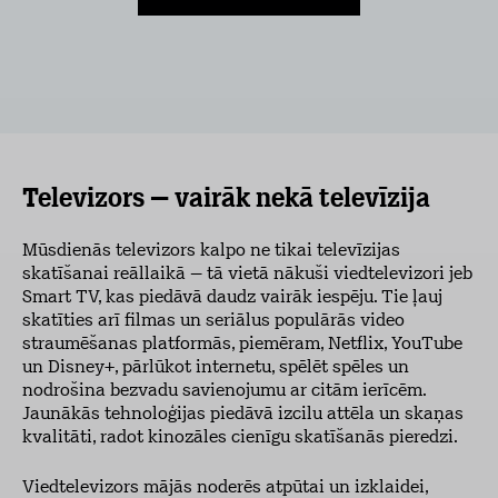
Televizors – vairāk nekā televīzija
Mūsdienās televizors kalpo ne tikai televīzijas
skatīšanai reāllaikā – tā vietā nākuši viedtelevizori jeb
Smart TV, kas piedāvā daudz vairāk iespēju. Tie ļauj
skatīties arī filmas un seriālus populārās video
straumēšanas platformās, piemēram, Netflix, YouTube
un Disney+, pārlūkot internetu, spēlēt spēles un
nodrošina bezvadu savienojumu ar citām ierīcēm.
Jaunākās tehnoloģijas piedāvā izcilu attēla un skaņas
kvalitāti, radot kinozāles cienīgu skatīšanās pieredzi.
Viedtelevizors mājās noderēs atpūtai un izklaidei,