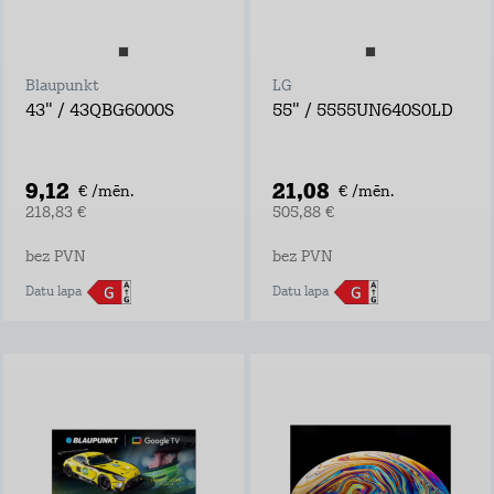
Blaupunkt
LG
43" / 43QBG6000S
55" / 5555UN640S0LD
9,12
21,08
€ /mēn.
€ /mēn.
218,83 €
505,88 €
bez PVN
bez PVN
Datu lapa
Datu lapa