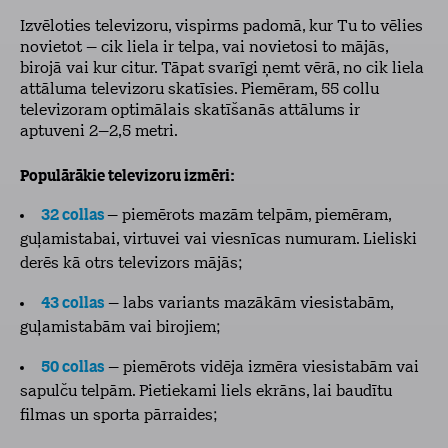
Izvēloties televizoru, vispirms padomā, kur Tu to vēlies
novietot – cik liela ir telpa, vai novietosi to mājās,
birojā vai kur citur. Tāpat svarīgi ņemt vērā, no cik liela
attāluma televizoru skatīsies. Piemēram, 55 collu
televizoram optimālais skatīšanās attālums ir
aptuveni 2–2,5 metri.
Populārākie televizoru izmēri:
32 collas
– piemērots mazām telpām, piemēram,
guļamistabai, virtuvei vai viesnīcas numuram. Lieliski
derēs kā otrs televizors mājās;
43 collas
– labs variants mazākām viesistabām,
guļamistabām vai birojiem;
50 collas
– piemērots vidēja izmēra viesistabām vai
sapulču telpām. Pietiekami liels ekrāns, lai baudītu
filmas un sporta pārraides;