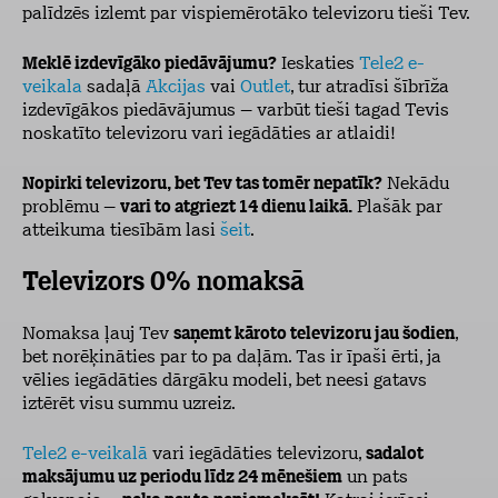
palīdzēs izlemt par vispiemērotāko televizoru tieši Tev.
Meklē izdevīgāko piedāvājumu?
Ieskaties
Tele2 e-
veikala
sadaļā
Akcijas
vai
Outlet
, tur atradīsi šībrīža
izdevīgākos piedāvājumus – varbūt tieši tagad Tevis
noskatīto televizoru vari iegādāties ar atlaidi!
Nopirki televizoru, bet Tev tas tomēr nepatīk?
Nekādu
problēmu –
vari to atgriezt 14 dienu laikā.
Plašāk par
atteikuma tiesībām lasi
šeit
.
Televizors 0% nomaksā
Nomaksa ļauj Tev
saņemt kāroto televizoru jau šodien
,
bet norēķināties par to pa daļām. Tas ir īpaši ērti, ja
vēlies iegādāties dārgāku modeli, bet neesi gatavs
iztērēt visu summu uzreiz.
Tele2 e-veikalā
vari iegādāties televizoru,
sadalot
maksājumu uz periodu līdz 24 mēnešiem
un pats