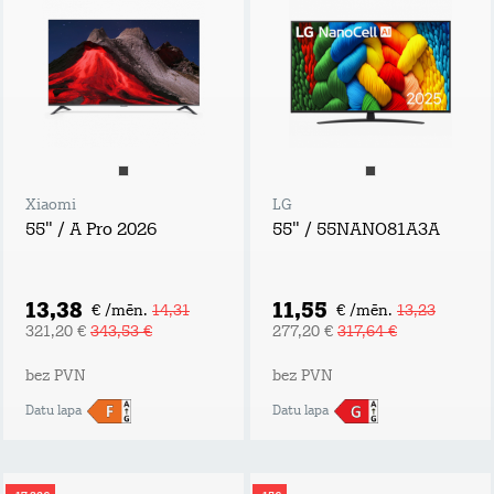
Xiaomi
LG
55" / A Pro 2026
55" / 55NANO81A3A
13,38
11,55
€ /mēn.
14,31
€ /mēn.
13,23
321,20 €
343,53 €
277,20 €
317,64 €
bez PVN
bez PVN
Datu lapa
Datu lapa