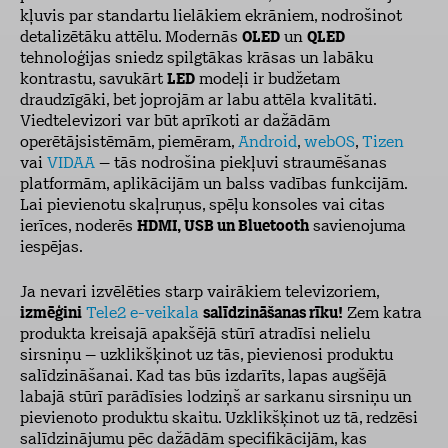
kļuvis par standartu lielākiem ekrāniem, nodrošinot
detalizētāku attēlu. Modernās
OLED
un
QLED
tehnoloģijas sniedz spilgtākas krāsas un labāku
kontrastu, savukārt
LED
modeļi ir budžetam
draudzīgāki, bet joprojām ar labu attēla kvalitāti.
Viedtelevizori var būt aprīkoti ar dažādām
operētājsistēmām, piemēram,
Android
,
webOS
,
Tizen
vai
VIDAA
– tās nodrošina piekļuvi straumēšanas
platformām, aplikācijām un balss vadības funkcijām.
Lai pievienotu skaļruņus, spēļu konsoles vai citas
ierīces, noderēs
HDMI, USB un Bluetooth
savienojuma
iespējas.
Ja nevari izvēlēties starp vairākiem televizoriem,
izmēģini
Tele2 e-veikala
salīdzināšanas rīku!
Zem katra
produkta kreisajā apakšējā stūrī atradīsi nelielu
sirsniņu – uzklikšķinot uz tās, pievienosi produktu
salīdzināšanai. Kad tas būs izdarīts, lapas augšējā
labajā stūrī parādīsies lodziņš ar sarkanu sirsniņu un
pievienoto produktu skaitu. Uzklikšķinot uz tā, redzēsi
salīdzinājumu pēc dažādām specifikācijām, kas