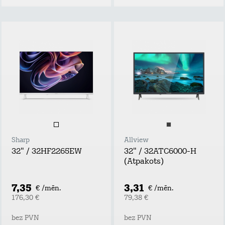
Sharp
Allview
32" / 32HF2265EW
32" / 32ATC6000-H
(Atpakots)
7,35
3,31
€ /mēn.
€ /mēn.
176,30 €
79,38 €
bez PVN
bez PVN