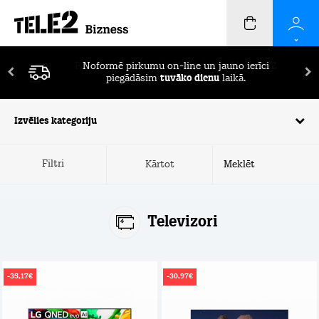
Pirmos 2 mēnešus ierīču apdrošināšana
BEZ
MAKSAS!
Izvēlies kategoriju
Filtri
Kārtot
Televizori
-35,17€
-30,97€