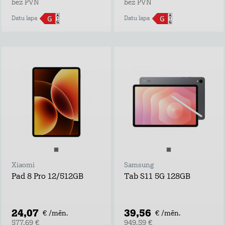
bez PVN
bez PVN
Datu lapa
Datu lapa
Xiaomi
Samsung
Pad 8 Pro 12/512GB
Tab S11 5G 128GB
24,07
39,56
€ /mēn.
€ /mēn.
577,69 €
949,59 €