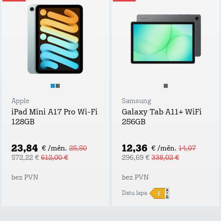
Apple
Samsung
iPad Mini A17 Pro Wi-Fi
Galaxy Tab A11+ WiFi
128GB
256GB
23,84
12,36
€ /mēn.
25,50
€ /mēn.
14,07
572,22 €
612,00 €
296,69 €
338,02 €
bez PVN
bez PVN
Datu lapa