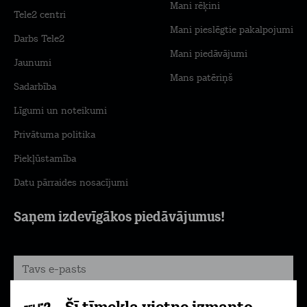
Mani rēķini
Tele2 centri
Mani pieslēgtie pakalpojumi
Darbs Tele2
Mani piedāvājumi
Jaunumi
Mans patēriņš
Sadarbība
Līgumi un noteikumi
Privātuma politika
Piekļūstamība
Datu pārraides nosacījumi
Saņem izdevīgākos piedāvājumus!
Pierakstīties