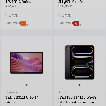
17,17
41,51
€ /mēn.
€ /mēn.
412,40 €
996,36 €
bez PVN
bez PVN
Datu lapa
Datu lapa
Lenovo
Apple
Tab TB311FU 10.1"
iPad Pro 11" M5 Wi-Fi
64GB
512GB with standard