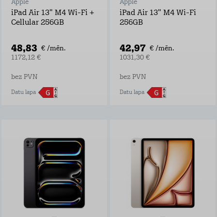
Apple
Apple
iPad Air 13" M4 Wi-Fi +
iPad Air 13" M4 Wi-Fi
Cellular 256GB
256GB
48,83
42,97
€ /mēn.
€ /mēn.
1172,12 €
1031,30 €
bez PVN
bez PVN
Datu lapa
Datu lapa