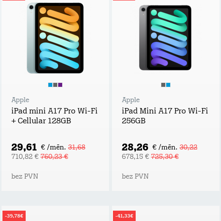
Apple
Apple
iPad mini A17 Pro Wi-Fi
iPad Mini A17 Pro Wi-Fi
+ Cellular 128GB
256GB
29,61
28,26
€ /mēn.
31,68
€ /mēn.
30,22
710,82 €
760,23 €
678,15 €
725,30 €
bez PVN
bez PVN
-39,78€
-41,33€