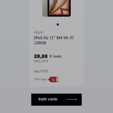
Apple
iPad Air 11" M4 Wi-Fi
128GB
28,88
€ /mēn.
693,39 €
bez PVN
Datu lapa
Rādīt vairāk