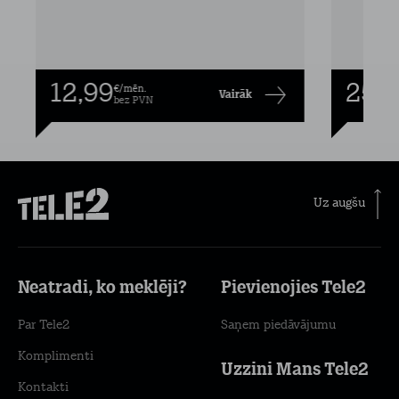
12,99
25,9
€/mēn.
Vairāk
bez PVN
Uz augšu
Neatradi, ko meklēji?
Pievienojies Tele2
Par Tele2
Saņem piedāvājumu
Komplimenti
Uzzini Mans Tele2
Kontakti