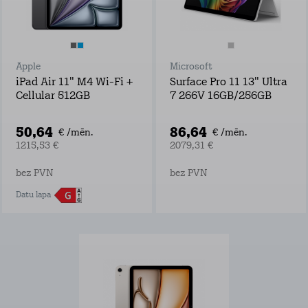
Apple
Microsoft
iPad Air 11" M4 Wi-Fi +
Surface Pro 11 13" Ultra
Cellular 512GB
7 266V 16GB/256GB
50,64
86,64
€ /mēn.
€ /mēn.
1215,53 €
2079,31 €
bez PVN
bez PVN
Datu lapa