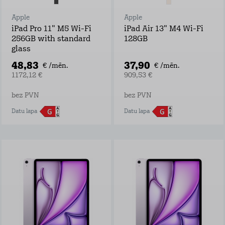
Apple
Apple
iPad Pro 11" M5 Wi-Fi
iPad Air 13" M4 Wi-Fi
256GB with standard
128GB
glass
48,83
37,90
€ /mēn.
€ /mēn.
1172,12 €
909,53 €
bez PVN
bez PVN
Datu lapa
Datu lapa