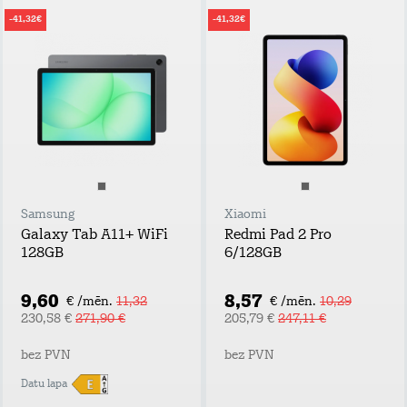
-41,32€
-41,32€
Samsung
Xiaomi
Galaxy Tab A11+ WiFi
Redmi Pad 2 Pro
128GB
6/128GB
9,60
8,57
€ /mēn.
11,32
€ /mēn.
10,29
230,58 €
271,90 €
205,79 €
247,11 €
bez PVN
bez PVN
Datu lapa