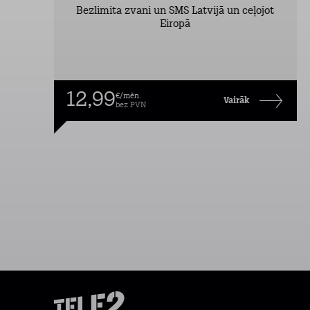
Bezlimita zvani un SMS Latvijā un ceļojot
Eiropā
12,99
€/mēn.
Vairāk
bez PVN