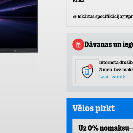
Krāsa
Iekārtas specifikācija
Apr
Dāvanas un ie
Interneta drošīb
2 mēn. bez maks
Lasīt vairāk
Vēlos pirkt
Uz 0% nomaksu