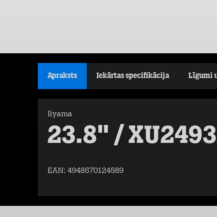
Apraksts
Iekārtas specifikācija
Līgumi 
Iiyama
23.8" / XU249
EAN:
4948570124589