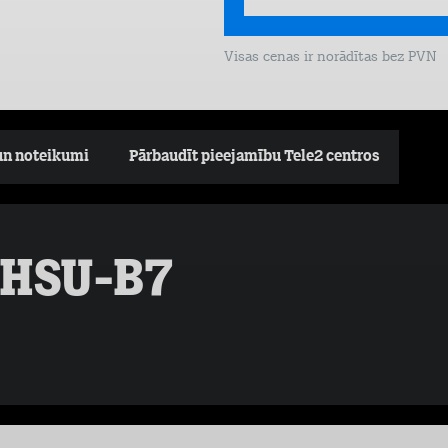
Visas cenas ir norādītas bez PVN
un noteikumi
Pārbaudīt pieejamību Tele2 centros
3HSU-B7