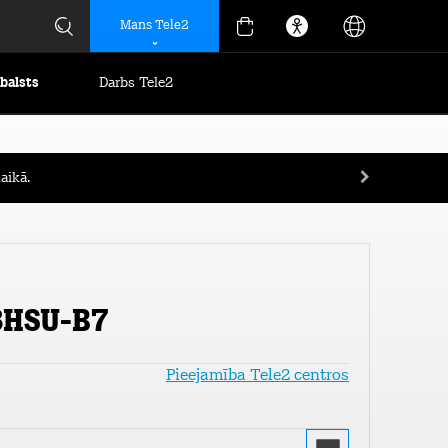
Mans Tele2
tbalsts
Darbs Tele2
aikā.
3HSU-B7
Pieejamība Tele2 centros