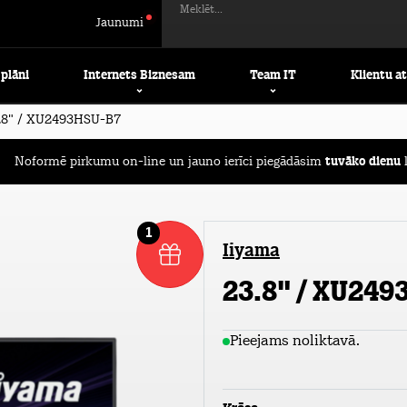
Meklēt...
Jaunumi
 plāni
Internets Biznesam
Team IT
Klientu a
.8" / XU2493HSU-B7
Noformē pirkumu on-line un jauno ierīci piegādāsim
tuvāko dienu
l
1
Iiyama
23.8" / XU249
Pieejams noliktavā.