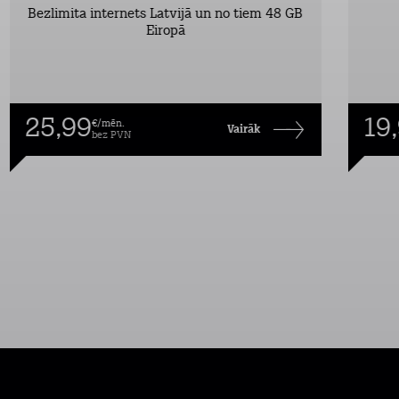
Bezlimita internets Latvijā un no tiem 48 GB
Eiropā
25,99
19
€/mēn.
Vairāk
bez PVN