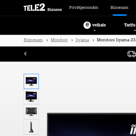
Privātpersonām
Biznesam
e
Tarifu
veikals
Biznesam
Monitori
Iiyama
Monitors Iiyama 23