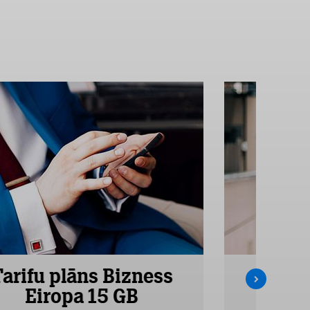
Tarifu plāns Bizness
Tarifu
Eiropa 15 GB
Ei