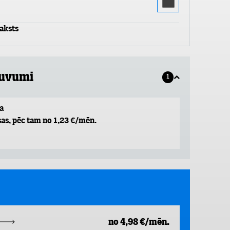
aksts
guvumi
1
a
as, pēc tam no 1,23 €/mēn.
no 4,98 €/mēn.