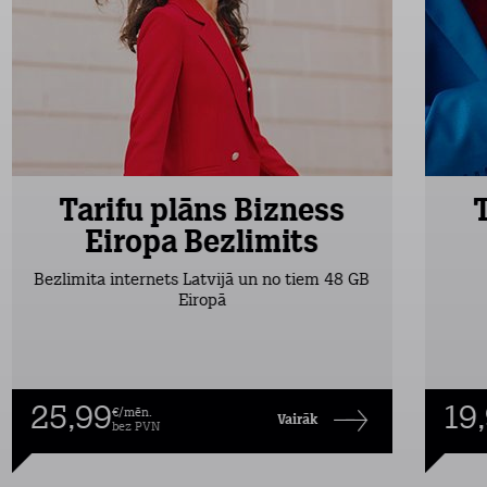
Tarifu plāns Bizness
Eiropa Bezlimits
Bezlimita internets Latvijā un no tiem 48 GB
Eiropā
25,99
19
€/mēn.
Vairāk
bez PVN