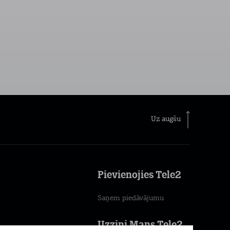
Uz augšu
Pievienojies Tele2
Saņem piedāvājumu
Uzzini Mans Tele2