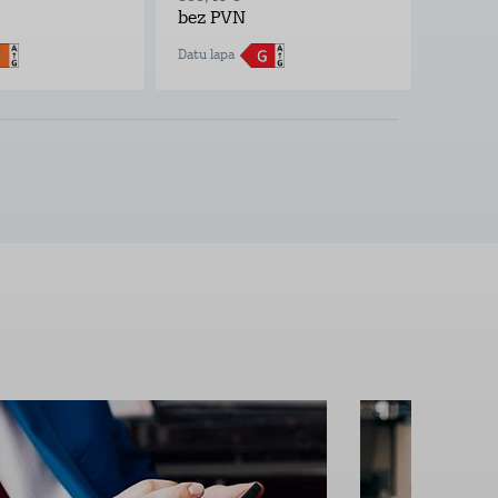
bez PVN
bez P
Datu lapa
Datu lap