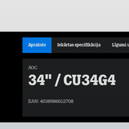
Apraksts
Iekārtas specifikācija
Līgumi 
AOC
34" / CU34G4
EAN:
4038986612708