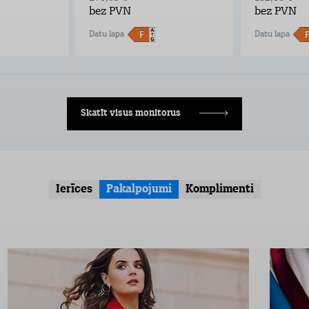
bez PVN
bez PVN
Datu lapa
Datu lapa
Skatīt visus monitorus
Ierīces
Pakalpojumi
Komplimenti