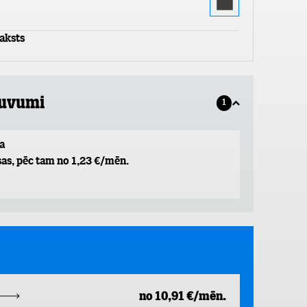
aksts
guvumi
1
a
as, pēc tam no 1,23 €/mēn.
no 10,91 €/mēn.