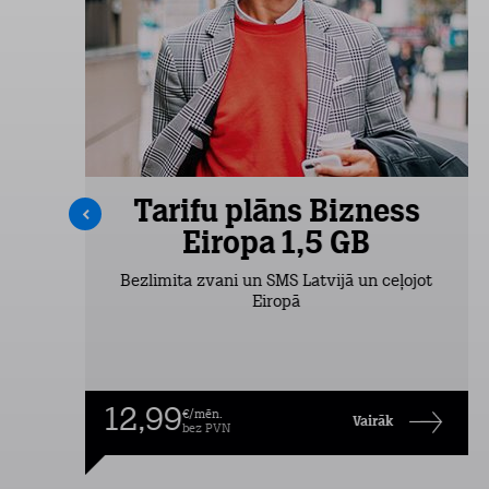
s
Tarifu plāns Bizness
Eiropa 1,5 GB
Bezlimita zvani un SMS Latvijā un ceļojot
Eiropā
12,99
€/mēn.
Vairāk
bez PVN