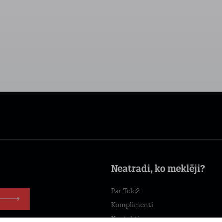
Neatradi, ko meklēji?
Par Tele2
Komplimenti
Kontakti