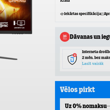
Krāsa
Iekārtas specifikācija
Apr
Dāvanas un ie
Interneta drošīb
2 mēn. bez maks
Lasīt vairāk
Vēlos pirkt
Uz 0% nomaksu