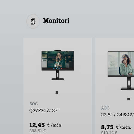
Monitori
AOC
AOC
Q27P3CW 27"
23.8" / 24P3CV
12,45
€ /mēn.
8,75
€ /mēn.
298,81 €
210,14 €