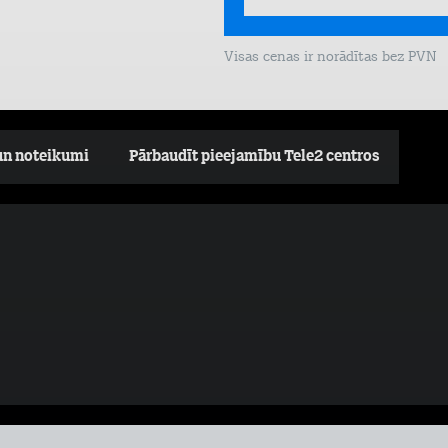
Visas cenas ir norādītas bez PVN
un noteikumi
Pārbaudīt pieejamību Tele2 centros