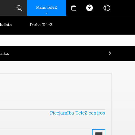
Mans Tele2
tbalsts
Darbs Tele2
aikā.
Pieejamība Tele2 centros