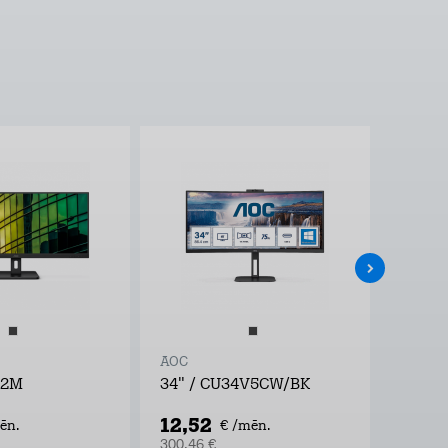
-19,63€
AOC
AOC
E2M
34" / CU34V5CW/BK
34" /
12,52
11,7
ēn.
€ /mēn.
300,46 €
282,28