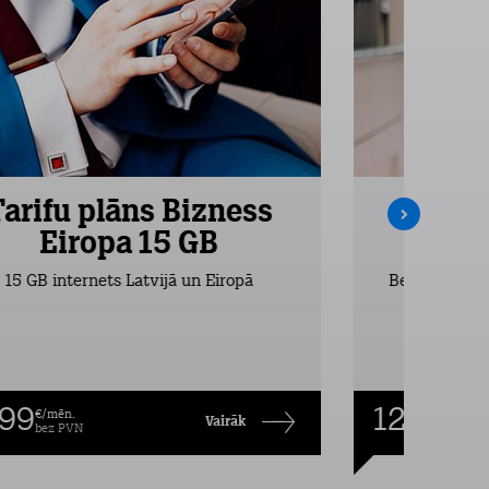
Tarifu plāns Bizness
Tarifu
Eiropa 15 GB
Ei
15 GB internets Latvijā un Eiropā
Bezlimita zva
,99
12,99
€/mēn.
€/mēn
Vairāk
bez PVN
bez P