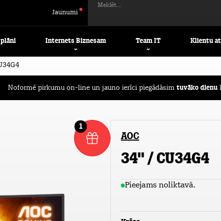
Meklēt...
Jaunumi
 plāni
Internets Biznesam
Team IT
Klientu a
CU34G4
Noformē pirkumu on-line un jauno ierīci piegādāsim
tuvāko dienu
l
1
AOC
34" / CU34G4
Pieejams noliktavā.