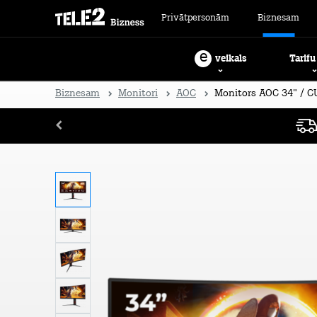
Privātpersonām
Biznesam
e
Tarifu
veikals
Biznesam
Monitori
AOC
Monitors AOC 34" / 