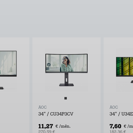
AOC
AOC
34" / CU34P3CV
34" / U34
11,27
7,60
€ /mēn.
€ /m
270,59 €
182,36 €