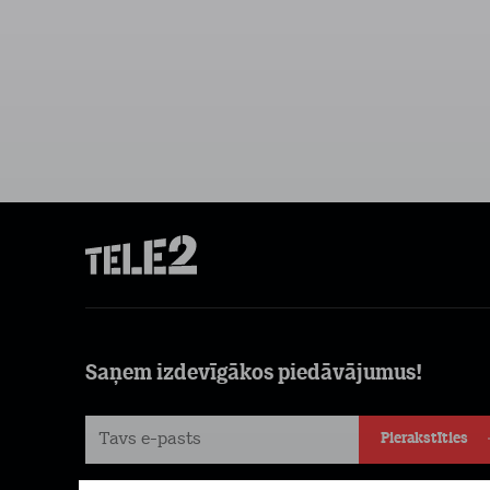
Saņem izdevīgākos piedāvājumus!
Pierakstīties