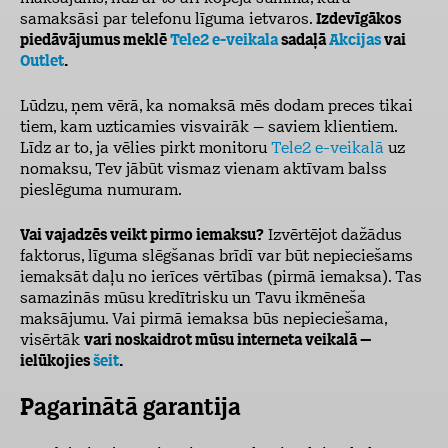
samaksāsi par telefonu līguma ietvaros.
Izdevīgākos
piedāvājumus meklē
Tele2 e-veikala
sadaļā
Akcijas
vai
Outlet
.
Lūdzu, ņem vērā, ka nomaksā mēs dodam preces tikai
tiem, kam uzticamies visvairāk – saviem klientiem.
Līdz ar to, ja vēlies pirkt monitoru
Tele2 e-veikalā
uz
nomaksu, Tev jābūt vismaz vienam aktīvam balss
pieslēguma numuram.
Vai vajadzēs veikt pirmo iemaksu?
Izvērtējot dažādus
faktorus, līguma slēgšanas brīdī var būt nepieciešams
iemaksāt daļu no ierīces vērtības (pirmā iemaksa). Tas
samazinās mūsu kredītrisku un Tavu ikmēneša
maksājumu. Vai pirmā iemaksa būs nepieciešama,
visērtāk
vari noskaidrot mūsu interneta veikalā –
ielūkojies
šeit
.
Pagarinātā garantija