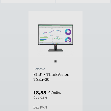
Lenovo
31.5" / ThinkVision
T32h-30
18,88
€ /mēn.
453,02 €
bez PVN