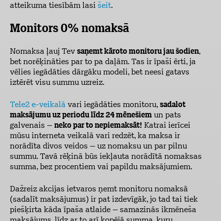
atteikuma tiesībām lasi
šeit
.
Monitors 0% nomaksā
Nomaksa ļauj Tev
saņemt kāroto monitoru jau šodien
,
bet norēķināties par to pa daļām. Tas ir īpaši ērti, ja
vēlies iegādāties dārgāku modeli, bet neesi gatavs
iztērēt visu summu uzreiz.
Tele2 e-veikalā
vari iegādāties monitoru,
sadalot
maksājumu uz periodu līdz 24 mēnešiem
un pats
galvenais –
neko par to nepiemaksāt!
Katrai ierīcei
mūsu interneta veikalā vari redzēt, ka maksa ir
norādīta divos veidos – uz nomaksu un par pilnu
summu. Tavā rēķinā būs iekļauta norādītā nomaksas
summa, bez procentiem vai papildu maksājumiem.
Dažreiz akcijas ietvaros ņemt monitoru nomaksā
(sadalīt maksājumus) ir pat izdevīgāk, jo tad tai tiek
piešķirta kāda īpaša atlaide – samazinās ikmēneša
maksājums, līdz ar to arī kopējā summa, kuru