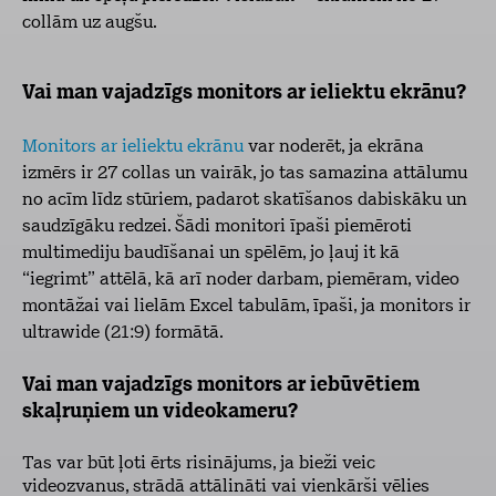
collām uz augšu.
Vai man vajadzīgs monitors ar ieliektu ekrānu?
Monitors ar ieliektu ekrānu
var noderēt, ja ekrāna
izmērs ir 27 collas un vairāk, jo tas samazina attālumu
no acīm līdz stūriem, padarot skatīšanos dabiskāku un
saudzīgāku redzei. Šādi monitori īpaši piemēroti
multimediju baudīšanai un spēlēm, jo ļauj it kā
“iegrimt” attēlā, kā arī noder darbam, piemēram, video
montāžai vai lielām Excel tabulām, īpaši, ja monitors ir
ultrawide (21:9) formātā.
Vai man vajadzīgs monitors ar iebūvētiem
skaļruņiem un videokameru?
Tas var būt ļoti ērts risinājums, ja bieži veic
videozvanus, strādā attālināti vai vienkārši vēlies