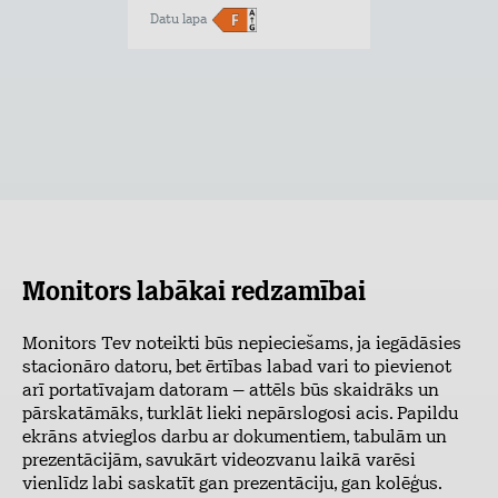
Datu lapa
Monitors labākai redzamībai
Monitors Tev noteikti būs nepieciešams, ja iegādāsies
stacionāro datoru, bet ērtības labad vari to pievienot
arī portatīvajam datoram – attēls būs skaidrāks un
pārskatāmāks, turklāt lieki nepārslogosi acis. Papildu
ekrāns atvieglos darbu ar dokumentiem, tabulām un
prezentācijām, savukārt videozvanu laikā varēsi
vienlīdz labi saskatīt gan prezentāciju, gan kolēģus.