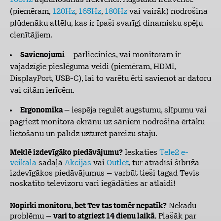
(piemēram,
120Hz
,
165Hz
,
180Hz
vai vairāk) nodrošina
plūdenāku attēlu, kas ir īpaši svarīgi dinamisku spēļu
cienītājiem.
Savienojumi
– pārliecinies, vai monitoram ir
vajadzīgie pieslēguma veidi (piemēram, HDMI,
DisplayPort, USB-C), lai to varētu ērti savienot ar datoru
vai citām ierīcēm.
Ergonomika
– iespēja regulēt augstumu, slīpumu vai
pagriezt monitora ekrānu uz sāniem nodrošina ērtāku
lietošanu un palīdz uzturēt pareizu stāju.
Meklē izdevīgāko piedāvājumu?
Ieskaties
Tele2 e-
veikala
sadaļā
Akcijas
vai
Outlet
, tur atradīsi šībrīža
izdevīgākos piedāvājumus – varbūt tieši tagad Tevis
noskatīto televizoru vari iegādāties ar atlaidi!
Nopirki monitoru, bet Tev tas tomēr nepatīk?
Nekādu
problēmu –
vari to atgriezt 14 dienu laikā.
Plašāk par