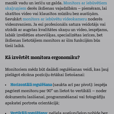
mazāk vadu un ierīču uz galda.
Monitors ar iebūvētiem
skaļruņiem
derēs ikdienas vajadzībām – piemēram, lai
skatītos video vai klausītos mūziku bez austiņām.
Savukārt
monitors ar iebūvētu videokameru
noderēs
videozvaniem. Ja esi profesionāls satura veidotājs vai
strādā ar augstas kvalitātes skaņu un video, iespējams,
labāk izvēlēties atsevišķas, specializētas ierīces, bet
ikdienas lietotājiem monitors ar šīm funkcijām būs
tieši laikā.
Kā izvērtēt monitora ergonomiku?
Monitoriem mēdz būt dažādi regulēšanas veidi, kas ļauj
pielāgot ekrāna pozīciju ērtākai lietošanai:
Horizontālā regulēšana
(saukta arī par pivot): iespēja
pagriezt monitoru par 90° un lietot to vertikāli – noder
dokumentu lasīšanai, programmēšanai vai fotogrāfiju
apskatei portreta orientācijā;
Vertikālā regulēšana:
neliela augšup/lejup nobīde bez