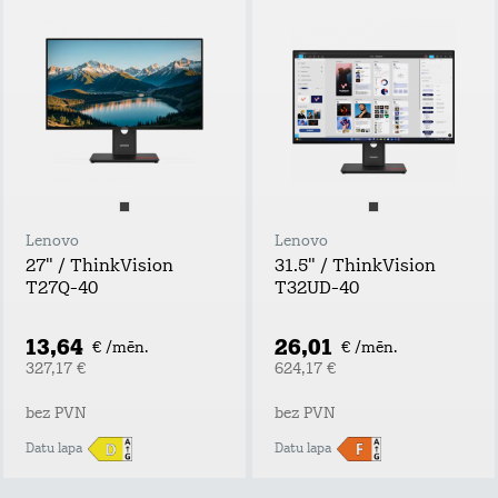
Lenovo
Lenovo
27" / ThinkVision
31.5" / ThinkVision
T27Q-40
T32UD-40
13,64
26,01
€ /mēn.
€ /mēn.
327,17 €
624,17 €
bez PVN
bez PVN
Datu lapa
Datu lapa