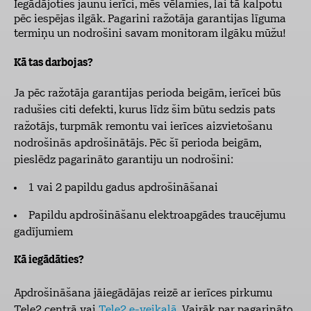
Iegādājoties jaunu ierīci, mēs vēlamies, lai tā kalpotu
pēc iespējas ilgāk. Pagarini ražotāja garantijas līguma
termiņu un nodrošini savam monitoram ilgāku mūžu!
Kā tas darbojas?
Ja pēc ražotāja garantijas perioda beigām, ierīcei būs
radušies citi defekti, kurus līdz šim būtu sedzis pats
ražotājs, turpmāk remontu vai ierīces aizvietošanu
nodrošinās apdrošinātājs. Pēc šī perioda beigām,
pieslēdz pagarināto garantiju un nodrošini:
1 vai 2 papildu gadus apdrošināšanai
Papildu apdrošināšanu elektroapgādes traucējumu
gadījumiem
Kā iegādāties?
Apdrošināšana jāiegādājas reizē ar ierīces pirkumu
Tele2 centrā vai
Tele2 e-veikalā
. Vairāk par pagarināto