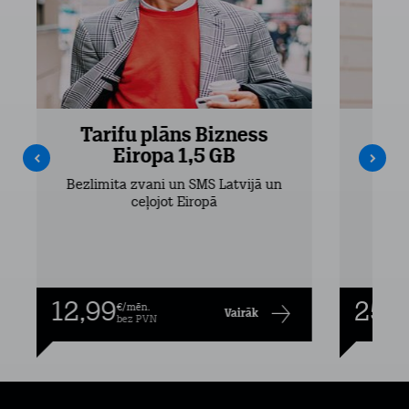
Tarifu plāns Bizness
Ta
Eiropa 1,5 GB
Bezlimita zvani un SMS Latvijā un
Bezli
ceļojot Eiropā
12,99
25,9
€/mēn.
Vairāk
bez PVN