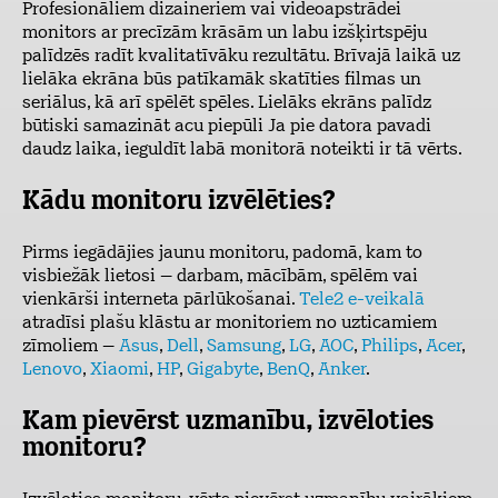
Profesionāliem dizaineriem vai videoapstrādei
monitors ar precīzām krāsām un labu izšķirtspēju
palīdzēs radīt kvalitatīvāku rezultātu. Brīvajā laikā uz
lielāka ekrāna būs patīkamāk skatīties filmas un
seriālus, kā arī spēlēt spēles. Lielāks ekrāns palīdz
būtiski samazināt acu piepūli Ja pie datora pavadi
daudz laika, ieguldīt labā monitorā noteikti ir tā vērts.
Kādu monitoru izvēlēties?
Pirms iegādājies jaunu monitoru, padomā, kam to
visbiežāk lietosi – darbam, mācībām, spēlēm vai
vienkārši interneta pārlūkošanai.
Tele2 e-veikalā
atradīsi plašu klāstu ar monitoriem no uzticamiem
zīmoliem –
Asus
,
Dell
,
Samsung
,
LG
,
AOC
,
Philips
,
Acer
,
Lenovo
,
Xiaomi
,
HP
,
Gigabyte
,
BenQ
,
Anker
.
Kam pievērst uzmanību, izvēloties
monitoru?