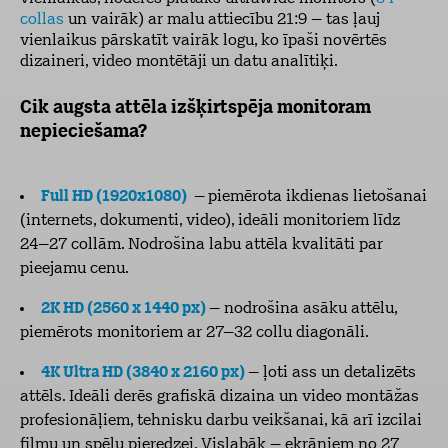
collas
un vairāk) ar malu attiecību 21:9 – tas ļauj
vienlaikus pārskatīt vairāk logu, ko īpaši novērtēs
dizaineri, video montētāji un datu analītiķi.
Cik augsta attēla izšķirtspēja monitoram
nepieciešama?
Full HD (1920x1080)
–
piemērota ikdienas lietošanai
(internets, dokumenti, video), ideāli monitoriem līdz
24–27 collām. Nodrošina labu attēla kvalitāti par
pieejamu cenu.
2K HD (2560 x 1440 px)
– nodrošina asāku attēlu,
piemērots monitoriem ar 27–32 collu diagonāli.
4K Ultra HD (3840 x 2160 px)
– ļoti ass un detalizēts
attēls. Ideāli derēs grafiskā dizaina un video montāžas
profesionāļiem, tehnisku darbu veikšanai, kā arī izcilai
filmu un spēļu pieredzei. Vislabāk – ekrāniem no 27