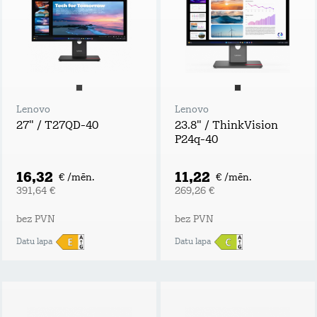
Lenovo
Lenovo
27" / T27QD-40
23.8" / ThinkVision
P24q-40
16,32
11,22
€ /mēn.
€ /mēn.
391,64 €
269,26 €
bez PVN
bez PVN
Datu lapa
Datu lapa