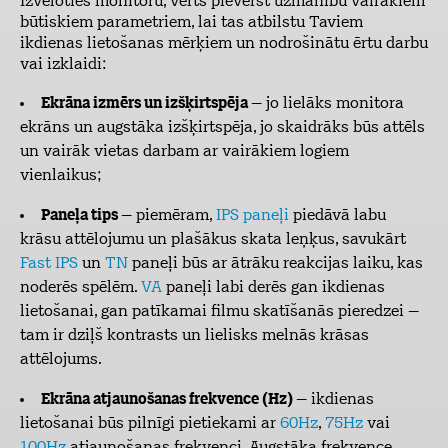
Izvēloties monitoru, vērts pievērst uzmanību vairākiem
būtiskiem parametriem, lai tas atbilstu Taviem
ikdienas lietošanas mērķiem un nodrošinātu ērtu darbu
vai izklaidi:
Ekrāna izmērs un izšķirtspēja
– jo lielāks monitora
ekrāns un augstāka izšķirtspēja, jo skaidrāks būs attēls
un vairāk vietas darbam ar vairākiem logiem
vienlaikus;
Paneļa tips
– piemēram,
IPS paneļi
piedāvā labu
krāsu attēlojumu un plašākus skata leņķus, savukārt
Fast IPS
un
TN
paneļi būs ar ātrāku reakcijas laiku, kas
noderēs spēlēm.
VA
paneļi labi derēs gan ikdienas
lietošanai, gan patīkamai filmu skatīšanās pieredzei –
tam ir dziļš kontrasts un lielisks melnās krāsas
attēlojums.
Ekrāna atjaunošanas frekvence (Hz)
– ikdienas
lietošanai būs pilnīgi pietiekami ar
60Hz
,
75Hz
vai
100Hz
atjaunošanas frekvenci. Augstāka frekvence