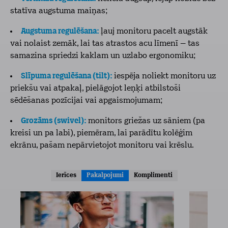
statīva augstuma maiņas;
Augstuma regulēšana:
ļauj monitoru pacelt augstāk
vai nolaist zemāk, lai tas atrastos acu līmenī – tas
samazina spriedzi kaklam un uzlabo ergonomiku;
Slīpuma regulēšana (tilt):
iespēja noliekt monitoru uz
priekšu vai atpakaļ, pielāgojot leņķi atbilstoši
sēdēšanas pozīcijai vai apgaismojumam;
Grozāms (swivel):
monitors griežas uz sāniem (pa
kreisi un pa labi), piemēram, lai parādītu kolēģim
ekrānu, pašam nepārvietojot monitoru vai krēslu.
Ierīces
Pakalpojumi
Komplimenti