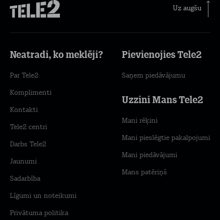
Uz augšu
Neatradi, ko meklēji?
Pievienojies Tele2
Par Tele2
Saņem piedāvājumu
Komplimenti
Uzzini Mans Tele2
Kontakti
Mani rēķini
Tele2 centri
Mani pieslēgtie pakalpojumi
Darbs Tele2
Mani piedāvājumi
Jaunumi
Mans patēriņš
Sadarbība
Līgumi un noteikumi
Privātuma politika