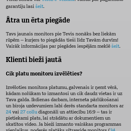
garantiju lasi
šeit
.
Ātra un ērta piegāde
Tavs jaunais monitors pie Tevis nonāks bez liekām
rūpēm – kurjers to piegādās tieši līdz Tavām durvīm!
Vairāk informācijas par piegādes iespējām meklē
šeit
.
Klienti bieži jautā
Cik platu monitoru izvēlēties?
Izvēloties monitora platumu, galvenais ir ņemt vērā,
kādam nolūkam to izmantosi un cik daudz vietas ir uz
Tava galda. Ikdienas darbam, interneta pārlūkošanai
un biroja uzdevumiem labi derēs standarta monitors ar
24
vai
27 collu
diagonāli un attiecību 16:9 – tas ir
pietiekami plats, lai strādātu ar dokumentiem un
skatītos video. Ja bieži izmanto vairākas programmas
vienlaikus, noderēs platāks ultrawide monitors (
34