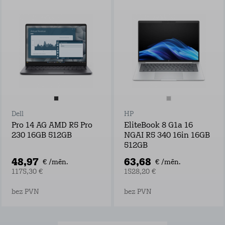
Dell
HP
Pro 14 AG AMD R5 Pro
EliteBook 8 G1a 16
230 16GB 512GB
NGAI R5 340 16in 16GB
512GB
48,97
63,68
€ /mēn.
€ /mēn.
1175,30 €
1528,20 €
bez PVN
bez PVN