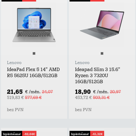
Lenovo
Lenovo
IdeaPad Flex 5 14" AMD
Ideapad Slim 3 15.6"
R5 5625U 16GB/512GB
Ryzen 3 7320U
16GB/512GB
21,65
18,90
€ /mēn.
24,07
€ /mēn.
20,97
519,83 €
577,69 €
453,72 €
503,31 €
bez PVN
bez PVN
Izpārdošana!
-82,64€
Izpārdošana!
-41,32€