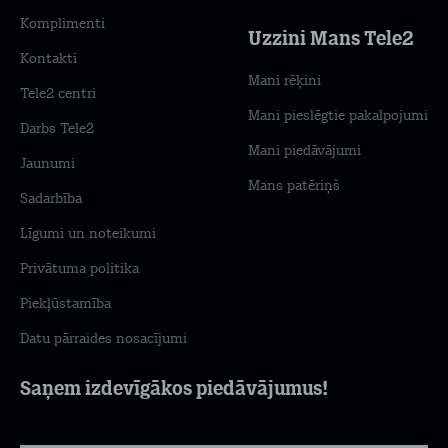
Komplimenti
Uzzini Mans Tele2
Kontakti
Mani rēķini
Tele2 centri
Mani pieslēgtie pakalpojumi
Darbs Tele2
Mani piedāvājumi
Jaunumi
Mans patēriņš
Sadarbība
Līgumi un noteikumi
Privātuma politika
Piekļūstamība
Datu pārraides nosacījumi
Saņem izdevīgākos piedāvājumus!