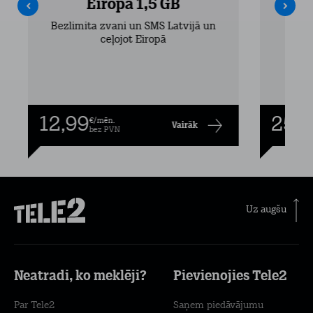
Eiropa 1,5 GB
Bezlimita zvani un SMS Latvijā un
Bezli
ceļojot Eiropā
12,99
25,9
€/mēn.
Vairāk
bez PVN
Uz augšu
Neatradi, ko meklēji?
Pievienojies Tele2
Par Tele2
Saņem piedāvājumu