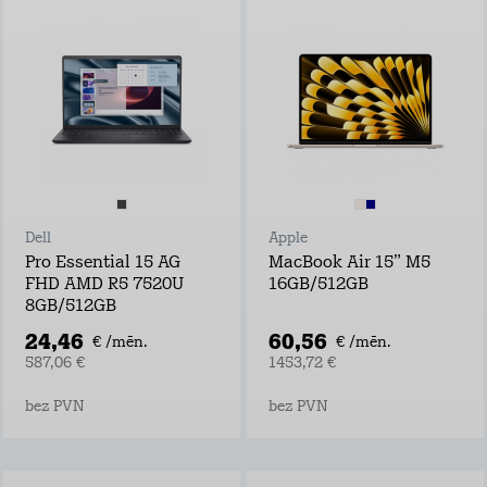
Dell
Apple
Pro Essential 15 AG
MacBook Air 15” M5
FHD AMD R5 7520U
16GB/512GB
8GB/512GB
24,46
60,56
€ /mēn.
€ /mēn.
587,06 €
1453,72 €
bez PVN
bez PVN