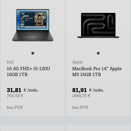
Dell
Apple
16 AG FHD+ i5-120U
MacBook Pro 14" Apple
16GB 1TB
M5 16GB 1TB
31,81
81,91
€ /mēn.
€ /mēn.
763,53 €
1965,75 €
bez PVN
bez PVN