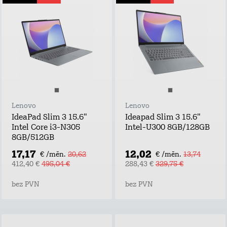
Lenovo
Lenovo
IdeaPad Slim 3 15.6"
Ideapad Slim 3 15.6"
Intel Core i3-N305
Intel-U300 8GB/128GB
8GB/512GB
17,17
12,02
€ /mēn.
20,62
€ /mēn.
13,74
412,40 €
495,04 €
288,43 €
329,75 €
bez PVN
bez PVN