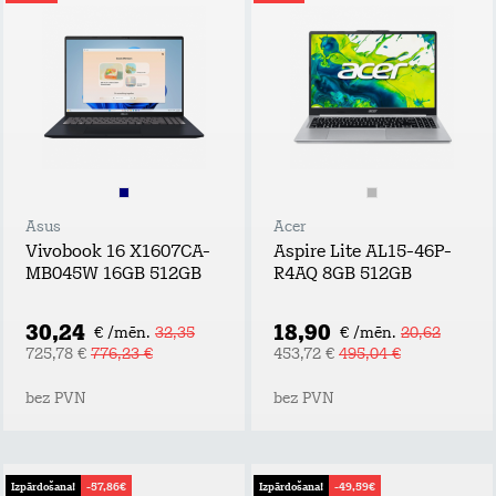
Asus
Acer
Vivobook 16 X1607CA-
Aspire Lite AL15-46P-
MB045W 16GB 512GB
R4AQ 8GB 512GB
30,24
18,90
€ /mēn.
32,35
€ /mēn.
20,62
725,78 €
776,23 €
453,72 €
495,04 €
bez PVN
bez PVN
Izpārdošana!
-57,86€
Izpārdošana!
-49,59€