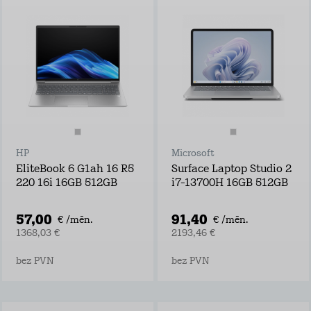
HP
Microsoft
EliteBook 6 G1ah 16 R5
Surface Laptop Studio 2
220 16i 16GB 512GB
i7-13700H 16GB 512GB
57,00
91,40
€ /mēn.
€ /mēn.
1368,03 €
2193,46 €
bez PVN
bez PVN