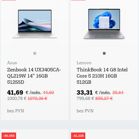
Asus
Lenovo
Zenbook 14 UX3405CA-
ThinkBook 14 G8 Intel
QL219W 14" 16GB
Core 5 210H 16GB
512SSD
512GB
41,69
33,31
€ /mēn.
44,60
€ /mēn.
35,64
1000,78 €
1070,36 €
799,68 €
855,27 €
bez PVN
bez PVN
-50,45€
-41,32€