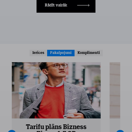
Rādīt vairāk
Ierīces
Pakalpojumi
Komplimenti
Tarifu plāns Bizness
Ta