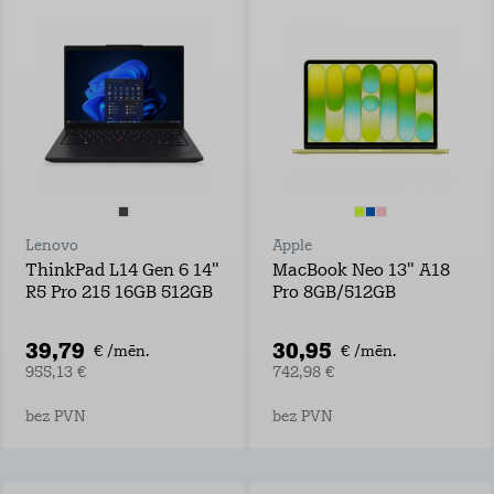
Lenovo
Apple
ThinkPad L14 Gen 6 14"
MacBook Neo 13" A18
R5 Pro 215 16GB 512GB
Pro 8GB/512GB
39,79
30,95
€ /mēn.
€ /mēn.
955,13 €
742,98 €
bez PVN
bez PVN