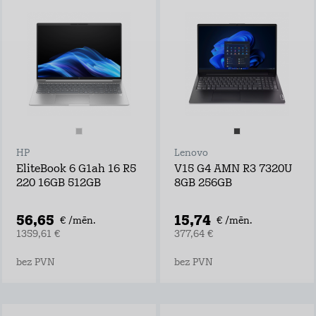
HP
Lenovo
EliteBook 6 G1ah 16 R5
V15 G4 AMN R3 7320U
220 16GB 512GB
8GB 256GB
56,65
15,74
€ /mēn.
€ /mēn.
1359,61 €
377,64 €
bez PVN
bez PVN