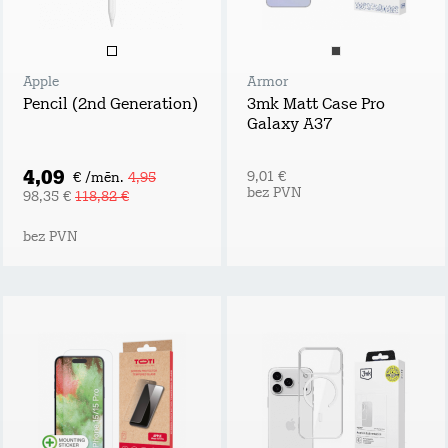
Apple
Armor
Pencil (2nd Generation)
3mk Matt Case Pro
Galaxy A37
4,09
9,01 €
€ /mēn.
4,95
bez PVN
98,35 €
118,82 €
bez PVN