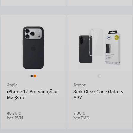
Apple
Armor
iPhone 17 Pro vāciņš ar
3mk Clear Case Galaxy
MagSafe
A37
48,76 €
7,36 €
bez PVN
bez PVN