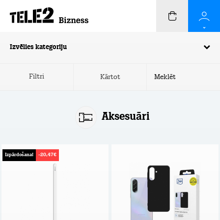
Izvēlies kategoriju
Filtri
Kārtot
Aksesuāri
Izpārdošana!
-20,47€