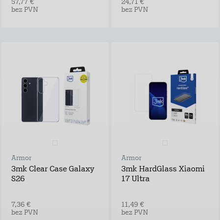
57,77 €
24,71 €
bez PVN
bez PVN
Armor
Armor
3mk Clear Case Galaxy
3mk HardGlass Xiaomi
S26
17 Ultra
7,36 €
11,49 €
bez PVN
bez PVN