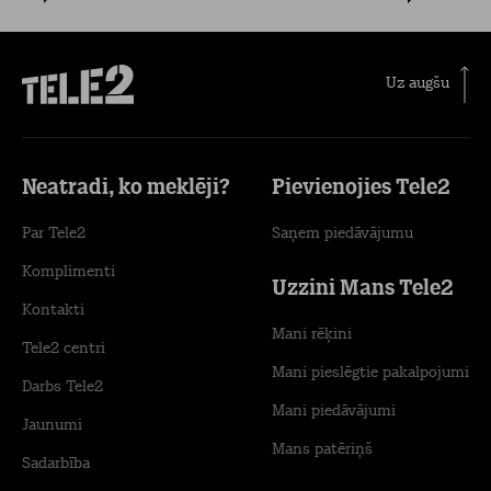
Uz augšu
Neatradi, ko meklēji?
Pievienojies Tele2
Par Tele2
Saņem piedāvājumu
Komplimenti
Uzzini Mans Tele2
Kontakti
Mani rēķini
Tele2 centri
Mani pieslēgtie pakalpojumi
Darbs Tele2
Mani piedāvājumi
Jaunumi
Mans patēriņš
Sadarbība