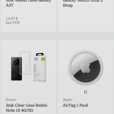
3mk Wallet Case Galaxy
Galaxy Watch Ultra 2
A37
Strap
13,97 €
bez PVN
Armor
Apple
3mk Clear Case Redmi
AirTag 1 Pack
Note 15 4G/5G