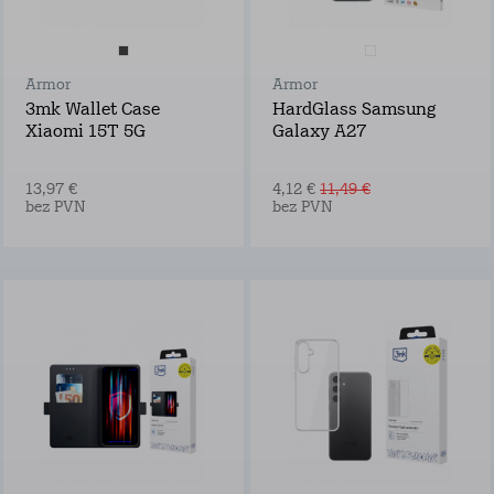
Armor
Armor
3mk Wallet Case
HardGlass Samsung
Xiaomi 15T 5G
Galaxy A27
13,97 €
4,12 €
11,49 €
bez PVN
bez PVN