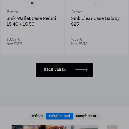
Armor
Armor
3mk Wallet Case Redmi
3mk Clear Case Galaxy
15 4G / 15 5G
S25
13,97 €
7,36 €
bez PVN
bez PVN
Rādīt vairāk
Ierīces
Pakalpojumi
Komplimenti