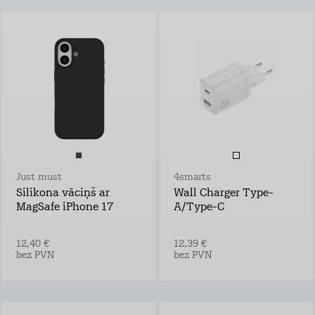
Just must
4smarts
Silikona vāciņš ar
Wall Charger Type-
MagSafe iPhone 17
A/Type-C
12,40 €
12,39 €
bez PVN
bez PVN