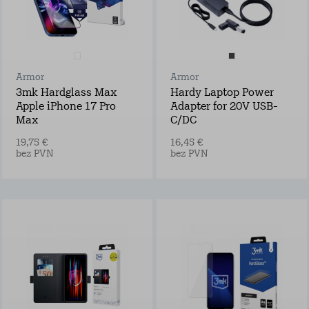
Armor
Armor
3mk Hardglass Max
Hardy Laptop Power
Apple iPhone 17 Pro
Adapter for 20V USB-
Max
C/DC
19,75 €
16,45 €
bez PVN
bez PVN