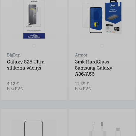
BigBen
Armor
Galaxy S25 Ultra
3mk HardGlass
silikona vāciņš
Samsung Galaxy
A36/A56
4,12 €
11,49 €
bez PVN
bez PVN