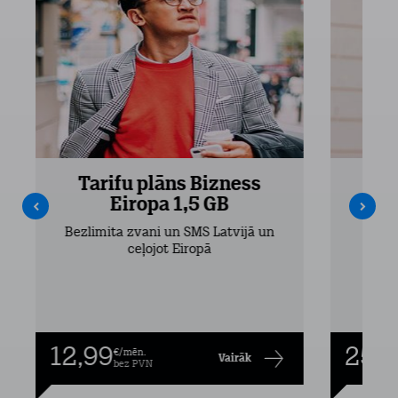
Tarifu plāns Bizness
Ta
Eiropa 1,5 GB
Bezlimita zvani un SMS Latvijā un
Bezli
ceļojot Eiropā
12,99
25,9
€/mēn.
Vairāk
bez PVN