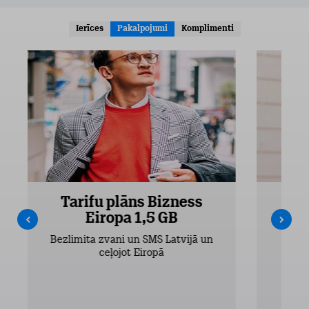
Ierīces
Pakalpojumi
Komplimenti
Tarifu plāns Bizness
Ta
Eiropa 1,5 GB
Bezlimita zvani un SMS Latvijā un
Bezli
ceļojot Eiropā