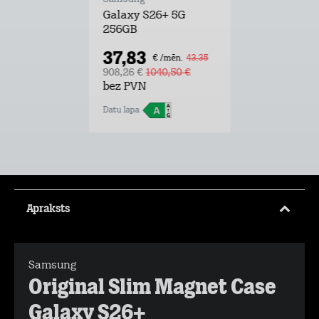
Galaxy S26+ 5G
256GB
37,83
€ /mēn.
43,35
908,26 €
1040,50 €
bez PVN
Datu lapa
Apraksts
Samsung
Original Slim Magnet Case
Galaxy S26+