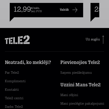
12,99
25,9
€/mēn.
Vairāk
bez PVN
Uz augšu
Neatradi, ko meklēji?
Pievienojies Tele2
Par Tele2
Saņem piedāvājumu
Komplimenti
Uzzini Mans Tele2
Kontakti
Mani rēķini
Tele2 centri
Mani pieslēgtie pakalpojumi
Darbs Tele2