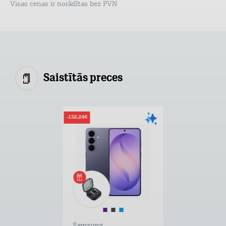
Visas cenas ir norādītas bez PVN
Saistītās preces
-132,24€
Samsung