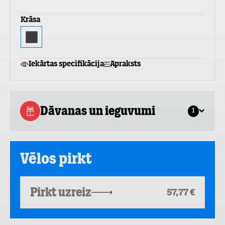
Krāsa
Iekārtas specifikācija
Apraksts
Dāvanas un ieguvumi
1
Vēlos pirkt
Pirkt uzreiz
57,77 €