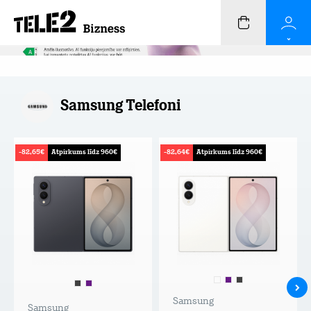
Samsung Telefoni
-82,65€
Atpirkums līdz 960€
-82,64€
Atpirkums līdz 960€
Samsung
Samsung