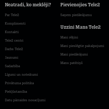
Neatradi, ko meklēji?
Pievienojies Tele2
Par Tele2
Saņem piedāvājumu
Komplimenti
Uzzini Mans Tele2
Kontakti
Mani rēķini
Tele2 centri
Mani pieslēgtie pakalpojumi
Darbs Tele2
Mani piedāvājumi
Jaunumi
Mans patēriņš
Sadarbība
Līgumi un noteikumi
Privātuma politika
Piekļūstamība
Datu pārraides nosacījumi