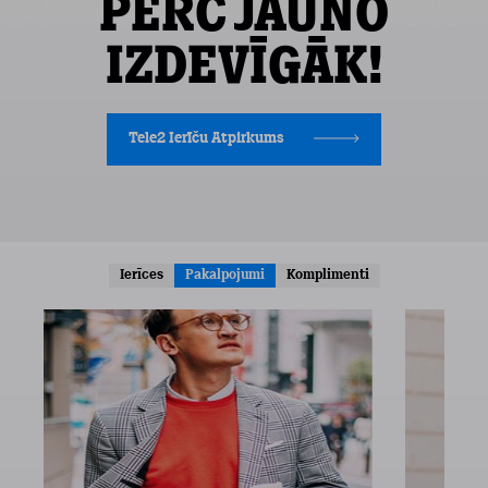
PĒRC JAUNO
IZDEVĪGĀK!
Tele2 Ierīču Atpirkums
Ierīces
Pakalpojumi
Komplimenti