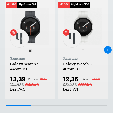
-41,32€
Atpirkums 50€
-41,33€
Atpirkums 50€
Samsung
Samsung
Galaxy Watch 9
Galaxy Watch 9
44mm BT
40mm BT
13,39
12,36
€ /mēn.
15,11
€ /mēn.
14,07
321,49 €
362,81 €
296,69 €
338,02 €
bez PVN
bez PVN