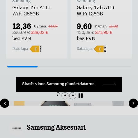
Samsung
Samsung
Galaxy Tab A11+
Galaxy Tab A11+
WiFi 256GB
WiFi 128GB
12,36
9,60
€ /mēn.
14,07
€ /mēn.
11,32
296,69 €
338,02 €
230,58 €
271,90 €
bez PVN
bez PVN
Datu lapa
Datu lapa
Skatīt visus Samsung planšetdatorus
Samsung Aksesuāri