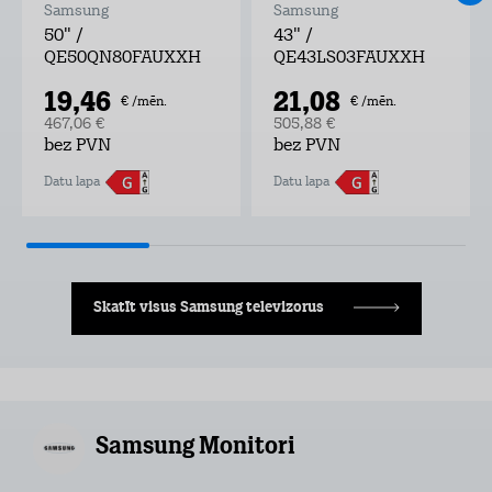
Samsung
Samsung
50" /
43" /
QE50QN80FAUXXH
QE43LS03FAUXXH
19,46
21,08
€ /mēn.
€ /mēn.
467,06 €
505,88 €
bez PVN
bez PVN
Datu lapa
Datu lapa
Skatīt visus Samsung televizorus
Samsung Monitori