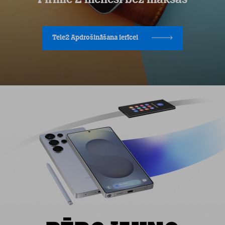
Tele2 Apdrošināšana ierīcei