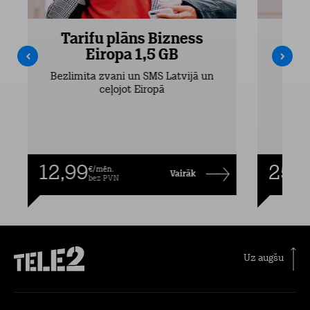
Tarifu plāns Bizness
Ta
Eiropa 1,5 GB
Bezlimita zvani un SMS Latvijā un
Bezli
ceļojot Eiropā
12,99
25,9
€/mēn.
Vairāk
bez PVN
Uz augšu