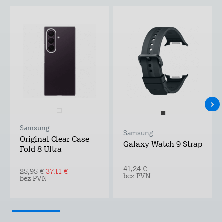
Samsung
Samsung
Original Clear Case
Galaxy Watch 9 Strap
Fold 8 Ultra
41,24 €
25,95 €
37,11 €
bez PVN
bez PVN