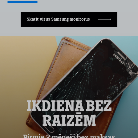
Skatīt visus Samsung monitorus
IKDIENA BEZ
RAIZĒM
Pirmie 2 mēneši bez maksas