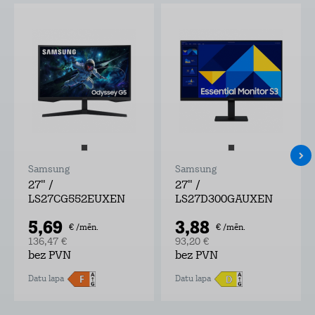
Samsung
Samsung
27" /
27" /
LS27CG552EUXEN
LS27D300GAUXEN
5,69
3,88
€ /mēn.
€ /mēn.
136,47 €
93,20 €
bez PVN
bez PVN
Datu lapa
Datu lapa