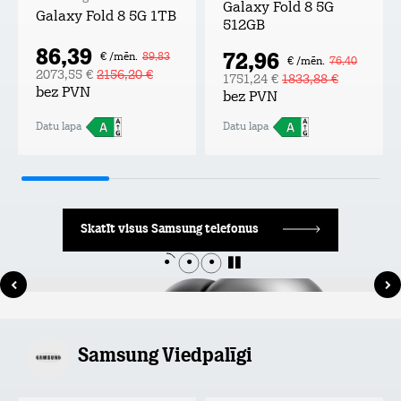
Galaxy Fold 8 5G
Galaxy Fold 8 5G 1TB
512GB
86,39
72,96
€ /mēn.
89,83
€ /mēn.
76,40
2073,55 €
2156,20 €
1751,24 €
1833,88 €
bez PVN
bez PVN
Datu lapa
Datu lapa
Skatīt visus Samsung telefonus
Samsung Viedpalīgi