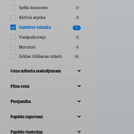
Spēļu konsoles
0
Aktīvā atpūta
0
Sadzīves tehnika
12
Viedpulksteņi
0
Monitori
0
Grīdas tīrīšanas roboti
10
Cena mēneša maksājumam
Pilna cena
Pieejamība
Papildu ieguvumi
Papildu funkcijas