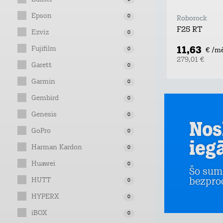
Epson
0
Roborock
F25 RT
Ezviz
0
11,63
Fujifilm
0
€ /m
279,01 €
Garett
0
Garmin
0
Gembird
0
Genesis
0
Nos
GoPro
0
ieg
Harman Kardon
0
Huawei
0
Šo sum
HUTT
bezpro
0
HYPERX
0
iBOX
0