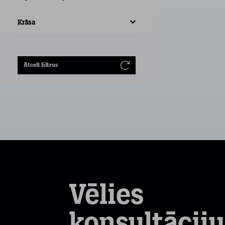
Krāsa
Atcelt filtrus
Vēlies