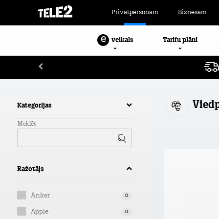
Privātpersonām
Biznesam
e
Tarifu plāni
veikals
Viedp
Kategorijas
Meklēt
Ražotājs
Anker
0
Apple
0