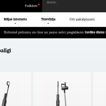
Meklēt...
Podkāsts
Mājas internets
Televīzija
Citi pakalpojumi
Noformē pirkumu on-line un jauno ierīci piegādāsim
tuvāko dienu
l
alīgi