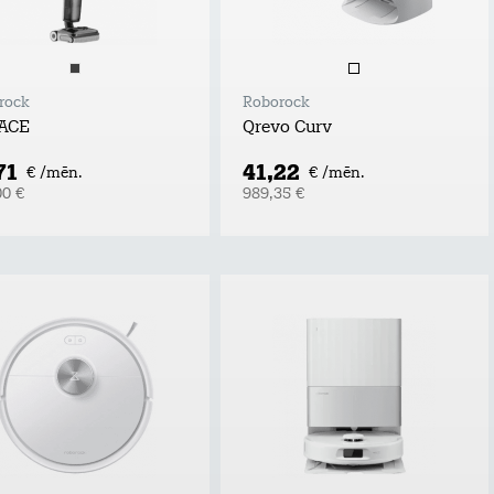
rock
Roborock
 ACE
Qrevo Curv
71
41,22
€ /mēn.
€ /mēn.
00 €
989,35 €