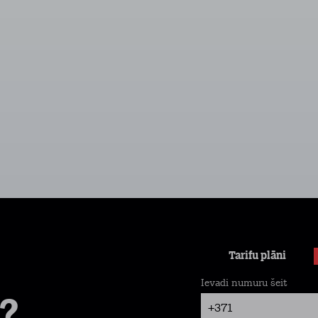
Tarifu plāni
Ievadi numuru šeit
+371