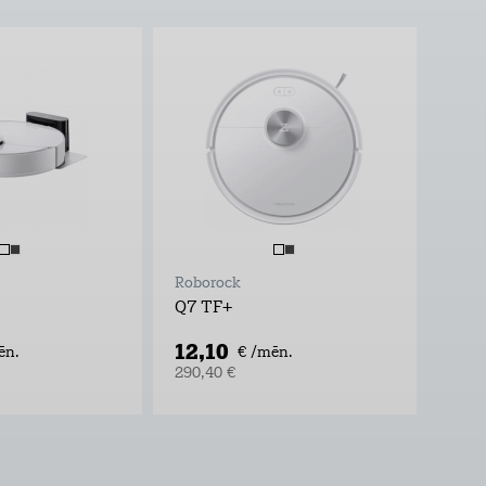
Roborock
Q7 TF+
12,10
ēn.
€ /mēn.
290,40 €