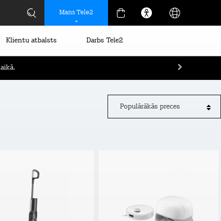
Mans Tele2
Klientu atbalsts
Darbs Tele2
aikā.
Populārākās preces