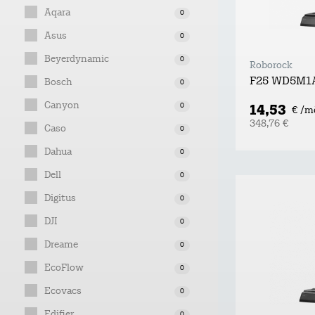
Aqara
0
Asus
0
Beyerdynamic
0
Roborock
F25 WD5M1
Bosch
0
Canyon
14,53
0
€ /m
348,76 €
Caso
0
Dahua
0
Dell
0
Digitus
0
DJI
0
Dreame
0
EcoFlow
0
Ecovacs
0
Edifier
0