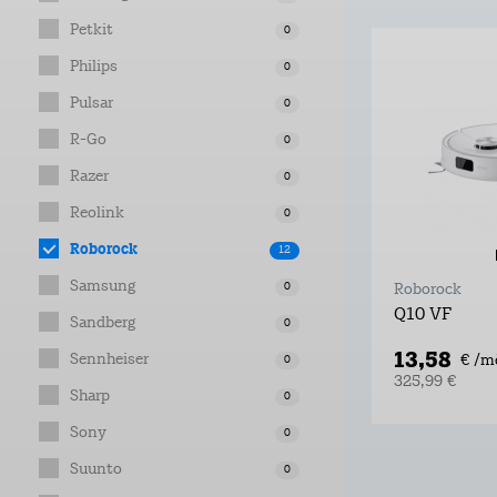
Petkit
0
Philips
0
Pulsar
0
R-Go
0
Razer
0
Reolink
0
Roborock
12
Samsung
0
Roborock
Q10 VF
Sandberg
0
13,58
Sennheiser
€ /m
0
325,99 €
Sharp
0
Sony
0
Suunto
0