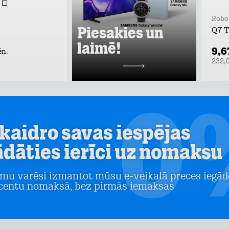
Robo
Piesakies un
Q7 
laimē!
9,6
ēn.
232,
kaidro savas iespējas
ādāties ierīci uz nomaksu
mu varēsi izmantot mūsu e-veikalā preces iegād
centu nomaksā, bez pirmās iemaksas