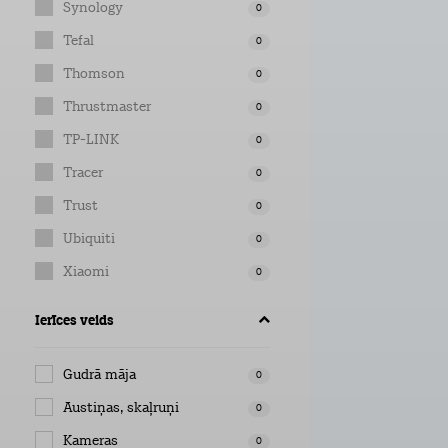
Synology
0
Tefal
0
Thomson
0
Thrustmaster
0
TP-LINK
0
Tracer
0
Trust
0
Ubiquiti
0
Xiaomi
0
Ierīces veids
Gudrā māja
0
Austiņas, skaļruņi
0
Kameras
0