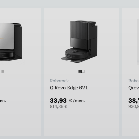
Roborock
Robo
Q Revo Edge 5V1
Qrev
33,93
38
ēn.
€ /mēn.
814,26 €
930,