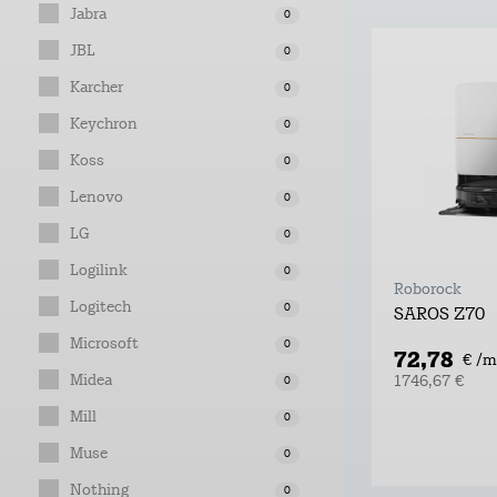
Jabra
0
JBL
0
Karcher
0
Keychron
0
Koss
0
Lenovo
0
LG
0
Logilink
0
Roborock
Logitech
0
SAROS Z70
Microsoft
0
72,78
€ /m
Midea
1746,67 €
0
Mill
0
Muse
0
Nothing
0