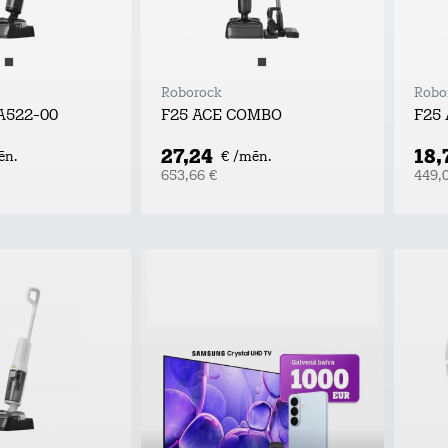
Roborock
Robo
A522-00
F25 ACE COMBO
F25
27,24
18,
ēn.
€ /mēn.
653,66 €
449,
Piesakies un laimē!
Atstāj kontaktus, uzzini labākos
tarifu plānu un mājas interneta
piedāvājumus pie Tele2 un
piedalies vērtīgu baltvu izlozē!
Uzzināt vairāk