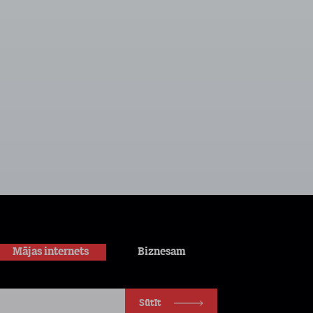
Mājas internets
Biznesam
Sūtīt