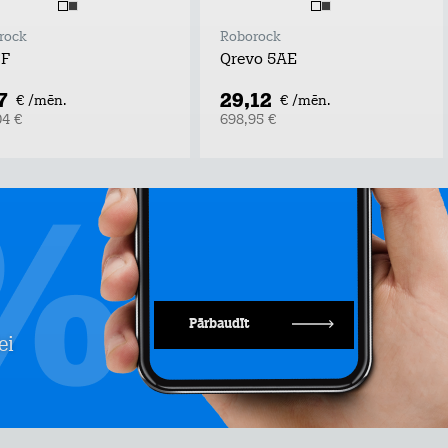
rock
Roborock
TF
Qrevo 5AE
7
29,12
€ /mēn.
€ /mēn.
04 €
698,95 €
Pārbaudīt
ei