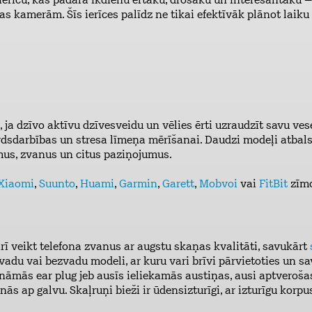
erīču, kas padara ikdienu ērtāku, drošāku un interesantāku
 kamerām. Šīs ierīces palīdz ne tikai efektīvāk plānot laiku v
i, ja dzīvo aktīvu dzīvesveidu un vēlies ērti uzraudzīt savu ves
irdsdarbības un stresa līmeņa mērīšanai. Daudzi modeļi atbals
mus, zvanus un citus paziņojumus.
Xiaomi
,
Suunto
,
Huami
,
Garmin
,
Garett
,
Mobvoi
vai
FitBit
zīmo
rī veikt telefona zvanus ar augstu skaņas kvalitāti, savukārt
 vadu vai bezvadu modeli, ar kuru vari brīvi pārvietoties un sa
mās ear plug jeb ausīs ieliekamās austiņas, ausi aptverošas
ās ap galvu. Skaļruņi bieži ir ūdensizturīgi, ar izturīgu korp