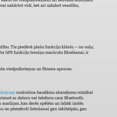
 – sākot no viedpulksteņiem un bezvadu austiņām
ai sakārtot vidi, bet arī uzlabot veselību,
elību. Tie piedāvā plašu funkciju klāstu – no soļu,
ta GPS funkciju treniņu maršrutu fiksēšanai, ir
la viedpulksteņus un fitnesa aproces.
skaļruņi
nodrošina baudāmu skanējumu mūzikai
vienot ar datoru vai telefonu caur Bluetooth.
 austiņas, kas derēs spēlēm un labāk izolēs
usu un piemēroti lietošanai gan iekštelpās, gan