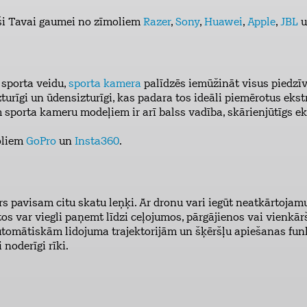
eši Tavai gaumei no zīmoliem
Razer
,
Sony
,
Huawei
,
Apple
,
JBL
u
 sporta veidu,
sporta kamera
palīdzēs iemūžināt visus piedzī
izturīgi un ūdensizturīgi, kas padara tos ideāli piemērotus ek
 sporta kameru modeļiem ir arī balss vadība, skārienjūtīgs e
oliem
GoPro
un
Insta360
.
s pavisam citu skatu leņķi. Ar dronu vari iegūt neatkārtojamu
tos var viegli paņemt līdzi ceļojumos, pārgājienos vai vienkār
automātiskām lidojuma trajektorijām un šķēršļu apiešanas fu
i noderīgi rīki.