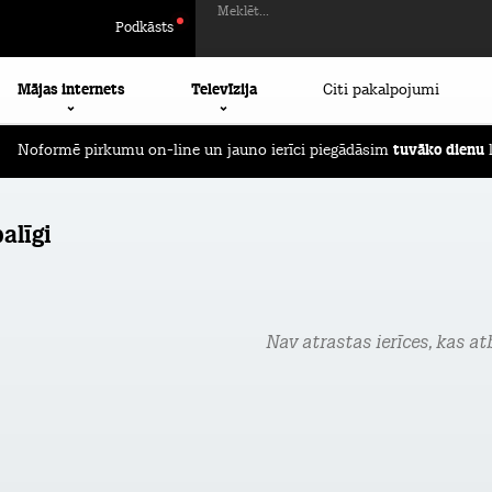
Meklēt...
Podkāsts
Mājas internets
Televīzija
Citi pakalpojumi
Noformē pirkumu on-line un jauno ierīci piegādāsim
tuvāko dienu
l
alīgi
Nav atrastas ierīces, kas atb