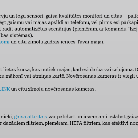
rvju un logu sensori, gaisa kvalitātes monitori un citas – palī
lēgt gaismu vai mājas apsildi ar telefonu, vēl pirms esi pārkāp
 radīt automatizētus scenārijus (piemēram, ar komandu “Izeju
ības sistēmas).
aomi
un citu zīmolu gudrās ierīces Tavai mājai.
t lietas kursā, kas notiek mājās, kad esi darbā vai ceļojumā
anu mākonī vai atmiņas kartē. Novērošanas kameras ir viegli 
LINK
un citu zīmolu novērošanas kameras.
vnieki,
gaisa attīrītājs
var palīdzēt un ievērojami uzlabot gaisa
oti ar dažādiem filtriem, piemēram, HEPA filtriem, kas efektīvi