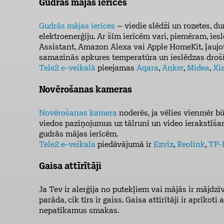
Gudrās mājas ierīces
Gudrās mājas ierīces
– viedie slēdži un rozetes, du
elektroenerģiju. Ar šīm ierīcēm vari, piemēram, ies
Assistant, Amazon Alexa vai Apple HomeKit, ļaujot
samazinās apkures temperatūra un ieslēdzas droš
Tele2 e-veikalā
pieejamas
Aqara
,
Anker
,
Midea
,
Xi
Novērošanas kameras
Novērošanas kamera
noderēs, ja vēlies vienmēr bū
viedos paziņojumus uz tālruni un video ierakstīš
gudrās mājas ierīcēm.
Tele2 e-veikala
piedāvājumā ir
Ezviz
,
Reolink
,
TP-
Gaisa attīrītāji
Ja Tev ir alerģija no putekļiem vai mājās ir mājdzī
parāda, cik tīrs ir gaiss. Gaisa attīrītāji ir aprīk
nepatīkamus smakas.