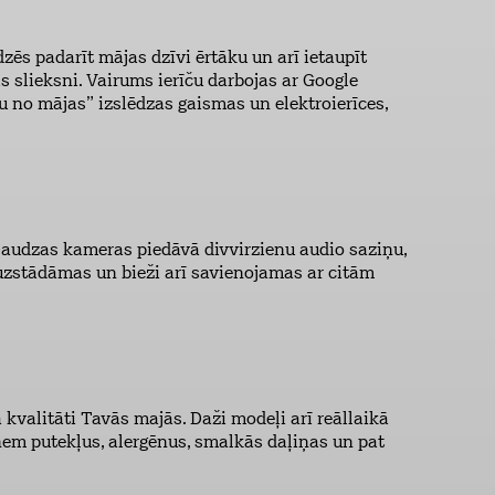
dzēs padarīt mājas dzīvi ērtāku un arī ietaupīt
is slieksni. Vairums ierīču darbojas ar Google
 no mājas” izslēdzas gaismas un elektroierīces,
. Daudzas kameras piedāvā divvirzienu audio saziņu,
uzstādāmas un bieži arī savienojamas ar citām
 kvalitāti Tavās majās. Daži modeļi arī reāllaikā
 noņem putekļus, alergēnus, smalkās daļiņas un pat