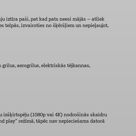
ju iztīra paši, pat kad pats neesi mājās – atliek
ies telpās, izvairoties no šķēršļiem un nepieļaujot,
grilus, aerogrilus, elektriskās tējkannas,
u izšķirtspēju (1080p vai 4K) nodrošinās skaidru
and play” režīmā, tāpēc nav nepieciešams datorā