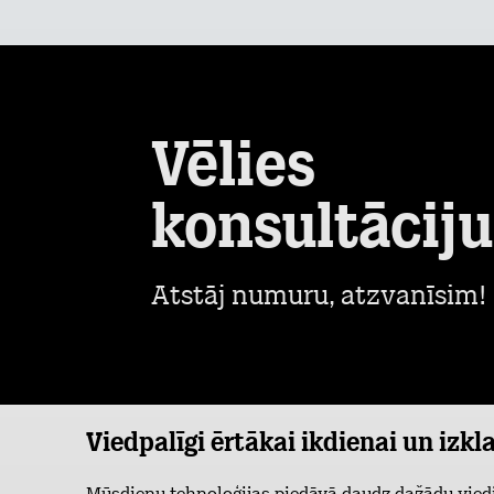
Vēlies
konsultāciju
Atstāj numuru, atzvanīsim!
Viedpalīgi ērtākai ikdienai un izkl