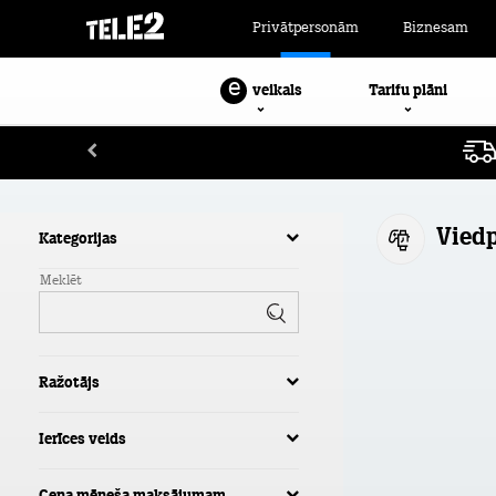
Privātpersonām
Biznesam
e
Tarifu plāni
veikals
Viedp
Kategorijas
Meklēt
Ražotājs
Ierīces veids