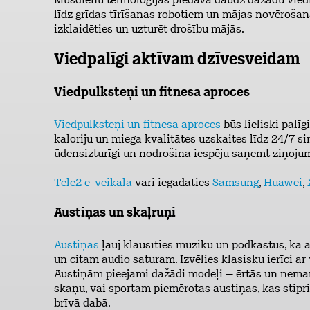
Mūsdienu tehnoloģijas piedāvā daudz dažādu viedi
līdz grīdas tīrīšanas robotiem un mājas novērošanas
izklaidēties un uzturēt drošību mājās.
Viedpalīgi aktīvam dzīvesveidam
Viedpulksteņi un fitnesa aproces
Viedpulksteņi un fitnesa aproces
būs lieliski palīg
kaloriju un miega kvalitātes uzskaites līdz 24/7 s
ūdensizturīgi un nodrošina iespēju saņemt ziņoju
Tele2 e-veikalā
vari iegādāties
Samsung
,
Huawei
,
Austiņas un skaļruņi
Austiņas
ļauj klausīties mūziku un podkāstus, kā a
un citam audio saturam. Izvēlies klasisku ierīci ar
Austiņām pieejami dažādi modeļi – ērtās un nemanā
skaņu, vai sportam piemērotas austiņas, kas stiprin
brīvā dabā.