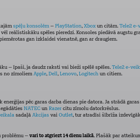
ākajām
spēļu konsolēm
–
PlayStation
,
Xbox
un citām.
Tele2 e-
 vēl reālistiskāku spēles pieredzi. Konsoles piedāvā augstu gr
i piemērotas gan izklaidei vienatnē, gan ar draugiem.
u – īpaši, ja daudz raksti vai bieži spēlē spēles.
Tele2 e-vei
as no zīmoliem
Apple
,
Dell
,
Lenovo
,
Logitech
un citiem.
enerģijas pēc garas darba dienas pie datora. Ja strādā garas
iegādāties
NATEC
un
Razer
citu zīmolu datorkrēslus.
veikala
sadaļā
Akcijas
vai
Outlet
, tur atradīsi šībrīža izdevī
 problēmu –
vari to atgriezt 14 dienu laikā.
Plašāk par atteiku