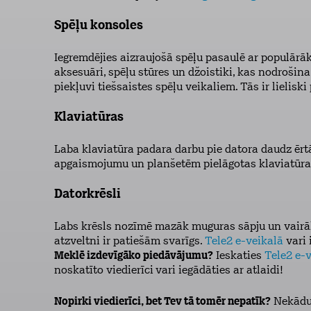
Spēļu konsoles
Iegremdējies aizraujošā spēļu pasaulē ar populār
aksesuāri, spēļu stūres un džoistiki, kas nodrošina
piekļuvi tiešsaistes spēļu veikaliem. Tās ir lielisk
Klaviatūras
Laba klaviatūra padara darbu pie datora daudz ērtāk
apgaismojumu un planšetēm pielāgotas klaviatūr
Datorkrēsli
Labs krēsls nozīmē mazāk muguras sāpju un vairāk 
atzveltni ir patiešām svarīgs.
Tele2 e-veikalā
vari 
Meklē izdevīgāko piedāvājumu?
Ieskaties
Tele2 e-
noskatīto viedierīci
vari iegādāties ar atlaidi!
Nopirki viedierīci, bet Tev tā tomēr nepatīk?
Nekādu