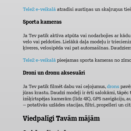
Tele2 e-veikalā
atradīsi austiņas un skaļruņus ti
Sporta kameras
Ja Tev patīk aktīva atpūta vai nodarbojies ar kādu
velo vai peldoties. Lielākā daļa modeļu ir triecien
ķiveres, velosipēda vai pat automašīnas. Daudziem
Tele2 e-veikalā
pieejamas sporta kameras no zīm
Droni un dronu aksesuāri
Ja Tev patīk filmēt dabu vai ceļojumus,
drons
pavēr
jūras krastu. Daudzi modeļi ir ērti salokāmi, tāpēc 
izšķirtspējas kamerām (līdz 4K), GPS navigāciju, 
– potatīvās uzlādes stacijas, filtri, propelleri un cit
Viedpalīgi Tavām mājām