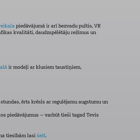
veikala
piedāvājumā ir arī bezvadu pultis, VR
afikas kvalitāti, daudzspēlētāju režīmus un
kalā
ir modeļi ar klusiem taustiņiem,
 stundas, ērts krēsls ar regulējamu augstumu un
gākos piedāvājumus – varbūt tieši tagad Tevis
ma tiesībām lasi
šeit
.