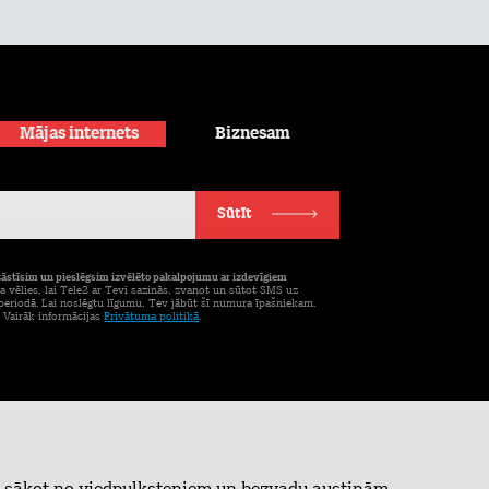
Mājas internets
Biznesam
Sūtīt
tāstīsim un pieslēgsim izvēlēto pakalpojumu ar izdevīgiem
a vēlies, lai Tele2 ar Tevi sazinās, zvanot un sūtot SMS uz
eriodā. Lai noslēgtu līgumu, Tev jābūt šī numura īpašniekam.
. Vairāk informācijas
Privātuma politikā
.