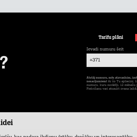
Tarifu plāni
Ievadi numuru šeit
?
+371
Atstāj numuru, mēs atzvanīsim, izs
nosacījumiem!
Ar šo Tu apliecini, k
numuru, kuru norādīji, 12 mēnešu p
Piekrišanu vari atsaukt zvana laikā
aidei