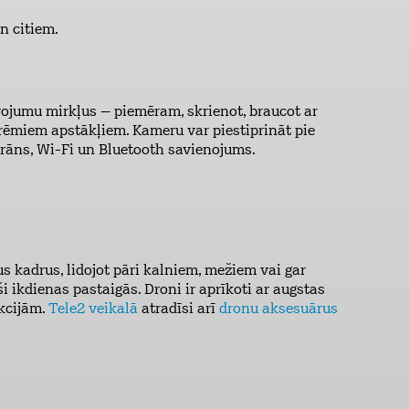
n citiem.
vojumu mirkļus – piemēram, skrienot, braucot ar
strēmiem apstākļiem. Kameru var piestiprināt pie
krāns, Wi-Fi un Bluetooth savienojums.
s kadrus, lidojot pāri kalniem, mežiem vai gar
ši ikdienas pastaigās. Droni ir aprīkoti ar augstas
nkcijām.
Tele2 veikalā
atradīsi arī
dronu aksesuārus