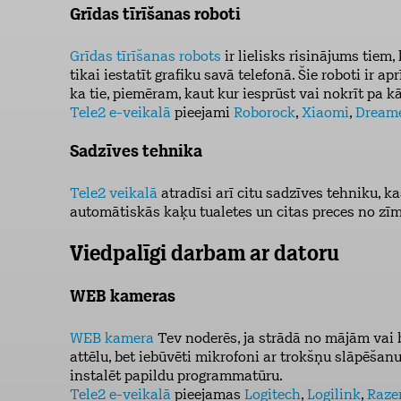
Grīdas tīrīšanas roboti
Grīdas tīrīšanas robots
ir lielisks risinājums tiem,
tikai iestatīt grafiku savā telefonā. Šie roboti ir a
ka tie, piemēram, kaut kur iesprūst vai nokrīt pa 
Tele2 e-veikalā
pieejami
Roborock
,
Xiaomi
,
Dream
Sadzīves tehnika
Tele2 veikalā
atradīsi arī citu sadzīves tehniku, ka
automātiskās kaķu tualetes un citas preces no z
Viedpalīgi darbam ar datoru
WEB kameras
WEB kamera
Tev noderēs, ja strādā no mājām vai 
attēlu, bet iebūvēti mikrofoni ar trokšņu slāpēša
instalēt papildu programmatūru.
Tele2 e-veikalā
pieejamas
Logitech
,
Logilink
,
Raze