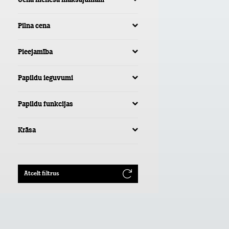
Cena mēneša maksājumam
Pilna cena
Pieejamība
Papildu ieguvumi
Papildu funkcijas
Krāsa
Atcelt filtrus