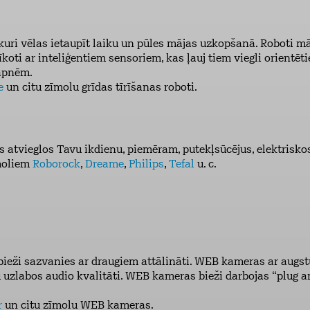
 kuri vēlas ietaupīt laiku un pūles mājas uzkopšanā. Roboti mā
prīkoti ar inteliģentiem sensoriem, kas ļauj tiem viegli orientēt
kāpnēm.
e
un citu zīmolu grīdas tīrīšanas roboti.
s atvieglos Tavu ikdienu, piemēram, putekļsūcējus, elektriskos 
īmoliem
Roborock
,
Dreame
,
Philips
,
Tefal
u. c.
bieži sazvanies ar draugiem attālināti. WEB kameras ar augst
nu uzlabos audio kvalitāti. WEB kameras bieži darbojas “plug 
r
un citu zīmolu WEB kameras.