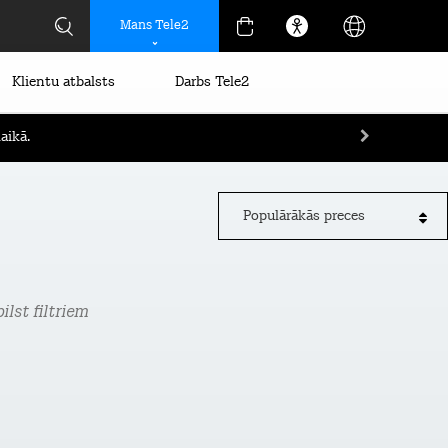
Mans Tele2
Klientu atbalsts
Darbs Tele2
aikā.
Populārākās preces
ilst filtriem