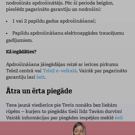
nodrošinās apdrošinātājs. Pēc šī perioda beigām,
pieslēdz pagarināto garantiju un nodrošini:
1 vai 2 papildu gadus apdrošināšanai;
Papildu apdrošināšanu elektroapgādes traucējumu
gadījumiem.
Kā iegādāties?
Apdrošināšana jāiegādājas reizē ar ierīces pirkumu
Tele2 centrā vai
Tele2 e-veikalā
. Vairāk par pagarināto
garantiju lasi
šeit
.
Ātra un ērta piegāde
Tava jaunā viedierīce pie Tevis nonāks bez liekām
rūpēm – kurjers to piegādās tieši līdz Tavām durvīm!
Vairāk informācijas par piegādes iespējām meklē
šeit