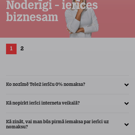
Noderīgi - ierīces
biznesam
1
2
Ko nozīmē Tele2 ierīču 0% nomaksa?
Kā
ve
Kā nopirkt ierīci interneta veikalā?
Kā
ma
Kā zināt, vai man būs pirmā iemaksa par ierīci uz
nomaksu?