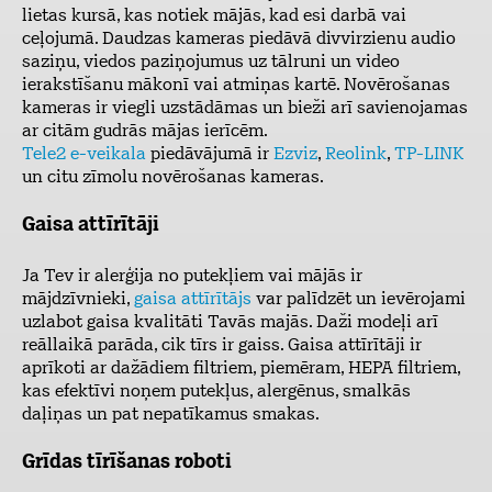
lietas kursā, kas notiek mājās, kad esi darbā vai
ceļojumā. Daudzas kameras piedāvā divvirzienu audio
saziņu, viedos paziņojumus uz tālruni un video
ierakstīšanu mākonī vai atmiņas kartē. Novērošanas
kameras ir viegli uzstādāmas un bieži arī savienojamas
ar citām gudrās mājas ierīcēm.
Tele2 e-veikala
piedāvājumā ir
Ezviz
,
Reolink
,
TP-LINK
un citu zīmolu novērošanas kameras.
Gaisa attīrītāji
Ja Tev ir alerģija no putekļiem vai mājās ir
mājdzīvnieki,
gaisa attīrītājs
var palīdzēt un ievērojami
uzlabot gaisa kvalitāti Tavās majās. Daži modeļi arī
reāllaikā parāda, cik tīrs ir gaiss. Gaisa attīrītāji ir
aprīkoti ar dažādiem filtriem, piemēram, HEPA filtriem,
kas efektīvi noņem putekļus, alergēnus, smalkās
daļiņas un pat nepatīkamus smakas.
Grīdas tīrīšanas roboti