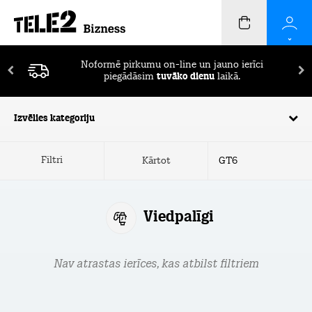
Noformē pirkumu on-line un jauno ierīci
piegādāsim
tuvāko dienu
laikā.
Izvēlies kategoriju
Filtri
Kārtot
Viedpalīgi
Nav atrastas ierīces, kas atbilst filtriem