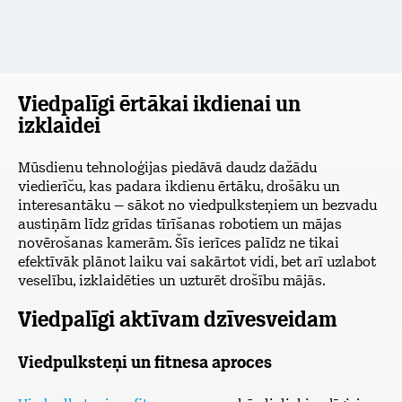
Viedpalīgi ērtākai ikdienai un
izklaidei
Mūsdienu tehnoloģijas piedāvā daudz dažādu
viedierīču, kas padara ikdienu ērtāku, drošāku un
interesantāku – sākot no viedpulksteņiem un bezvadu
austiņām līdz grīdas tīrīšanas robotiem un mājas
novērošanas kamerām. Šīs ierīces palīdz ne tikai
efektīvāk plānot laiku vai sakārtot vidi, bet arī uzlabot
veselību, izklaidēties un uzturēt drošību mājās.
Viedpalīgi aktīvam dzīvesveidam
Viedpulksteņi un fitnesa aproces