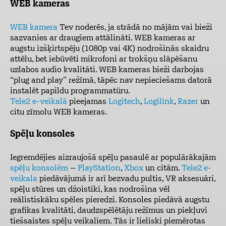
WEB kameras
WEB kamera
Tev noderēs, ja strādā no mājām vai bieži
sazvanies ar draugiem attālināti. WEB kameras ar
augstu izšķirtspēju (1080p vai 4K) nodrošinās skaidru
attēlu, bet iebūvēti mikrofoni ar trokšņu slāpēšanu
uzlabos audio kvalitāti. WEB kameras bieži darbojas
“plug and play” režīmā, tāpēc nav nepieciešams datorā
instalēt papildu programmatūru.
Tele2 e-veikalā
pieejamas
Logitech
,
Logilink
,
Razer
un
citu zīmolu WEB kameras.
Spēļu konsoles
Iegremdējies aizraujošā spēļu pasaulē ar populārākajām
spēļu konsolēm
–
PlayStation
,
Xbox
un citām.
Tele2 e-
veikala
piedāvājumā ir arī bezvadu pultis, VR aksesuāri,
spēļu stūres un džoistiki, kas nodrošina vēl
reālistiskāku spēles pieredzi. Konsoles piedāvā augstu
grafikas kvalitāti, daudzspēlētāju režīmus un piekļuvi
tiešsaistes spēļu veikaliem. Tās ir lieliski piemērotas