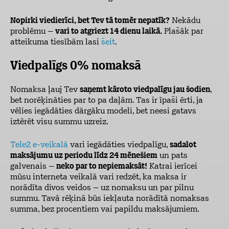
Nopirki viedierīci, bet Tev tā tomēr nepatīk?
Nekādu
problēmu –
vari to atgriezt 14 dienu laikā.
Plašāk par
atteikuma tiesībām lasi
šeit
.
Viedpalīgs 0% nomaksā
Nomaksa ļauj Tev
saņemt kāroto viedpalīgu jau šodien
,
bet norēķināties par to pa daļām. Tas ir īpaši ērti, ja
vēlies iegādāties dārgāku modeli, bet neesi gatavs
iztērēt visu summu uzreiz.
Tele2 e-veikalā
vari iegādāties viedpalīgu,
sadalot
maksājumu uz periodu līdz 24 mēnešiem
un pats
galvenais –
neko par to nepiemaksāt!
Katrai ierīcei
mūsu interneta veikalā vari redzēt, ka maksa ir
norādīta divos veidos – uz nomaksu un par pilnu
summu. Tavā rēķinā būs iekļauta norādītā nomaksas
summa, bez procentiem vai papildu maksājumiem.