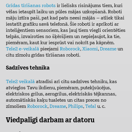
Grīdas tīrīšanas robots
ir lielisks risinājums tiem, kuri
vēlas ietaupīt laiku un pūles mājas uzkopšanā. Roboti
māju iztīra paši, pat kad pats neesi mājās – atliek tikai
iestatīt grafiku savā telefonā. Šie roboti ir aprīkoti ar
inteliģentiem sensoriem, kas ļauj tiem viegli orientēties
telpās, izvairoties no šķēršļiem un nepieļaujot, ka tie,
piemēram, kaut kur iesprūst vai nokrīt pa kāpnēm.
Tele2 e-veikalā
pieejami
Roborock
,
Xiaomi
,
Dreame
un
citu zīmolu grīdas tīrīšanas roboti.
Sadzīves tehnika
Tele2 veikalā
atradīsi arī citu sadzīves tehniku, kas
atvieglos Tavu ikdienu, piemēram, putekļsūcējus,
elektriskos grilus, aerogrilus, elektriskās tējkannas,
automātiskās kaķu tualetes un citas preces no
zīmoliem
Roborock
,
Dreame
,
Philips
,
Tefal
u. c.
Viedpalīgi darbam ar datoru