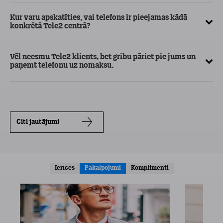
Kur varu apskatīties, vai telefons ir pieejamas kādā
konkrētā Tele2 centrā?
Vēl neesmu Tele2 klients, bet gribu pāriet pie jums un
paņemt telefonu uz nomaksu.
Citi jautājumi
Ierīces
Pakalpojumi
Komplimenti