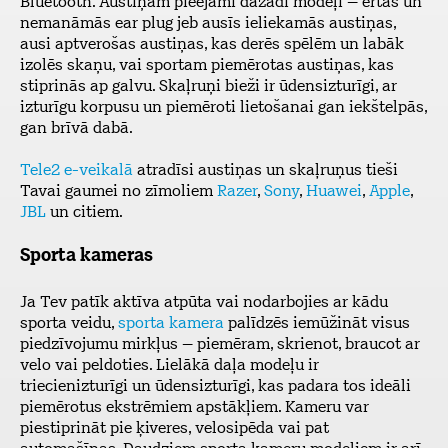
Bluetooth. Austiņām pieejami dažādi modeļi – ērtās un
nemanāmās ear plug jeb ausīs ieliekamās austiņas,
ausi aptverošas austiņas, kas derēs spēlēm un labāk
izolēs skaņu, vai sportam piemērotas austiņas, kas
stiprinās ap galvu. Skaļruņi bieži ir ūdensizturīgi, ar
izturīgu korpusu un piemēroti lietošanai gan iekštelpās,
gan brīvā dabā.
Tele2 e-veikalā
atradīsi austiņas un skaļruņus tieši
Tavai gaumei no zīmoliem
Razer
,
Sony
,
Huawei
,
Apple
,
JBL
un citiem.
Sporta kameras
Ja Tev patīk aktīva atpūta vai nodarbojies ar kādu
sporta veidu,
sporta kamera
palīdzēs iemūžināt visus
piedzīvojumu mirkļus – piemēram, skrienot, braucot ar
velo vai peldoties. Lielākā daļa modeļu ir
triecienizturīgi un ūdensizturīgi, kas padara tos ideāli
piemērotus ekstrēmiem apstākļiem. Kameru var
piestiprināt pie ķiveres, velosipēda vai pat