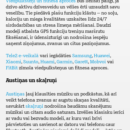
Viedpulksteņi un fitnesa aproces
būs lieliski palīgi, ja
dzīvo aktīvu dzīvesveidu un vēlies ērti uzraudzīt savu
veselību. Tie piedāvā plašu funkciju klāstu – no soļu,
kaloriju un miega kvalitātes uzskaites līdz 24/7
sirdsdarbības un stresa līmeņa mērīšanai. Daudzi
modeļi atbalsta GPS funkciju treniņu maršrutu
fiksēšanai, ir ūdensizturīgi un nodrošina iespēju
saņemt ziņojumus, zvanus un citus paziņojumus.
Tele2 e-veikalā
vari iegādāties
Samsung
,
Huawei
,
Xiaomi
,
Suunto
,
Huami
,
Garmin
,
Garett
,
Mobvoi
vai
FitBit
zīmola viedpulksteņus un fitnesa aproces.
Austiņas un skaļruņi
Austiņas
ļauj klausīties mūziku un podkāstus, kā arī
veikt telefona zvanus ar augstu skaņas kvalitāti,
savukārt
skaļruņi
nodrošina baudāmu skanējumu
mūzikai un citam audio saturam. Izvēlies klasisku ierīci
ar vadu vai bezvadu modeli, ar kuru vari brīvi
pārvietoties un savienot ar datoru vai telefonu caur