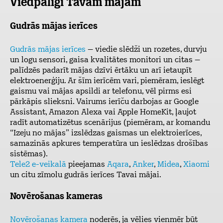
Viedpalīgi Tavām mājām
Gudrās mājas ierīces
Gudrās mājas ierīces
– viedie slēdži un rozetes, durvju
un logu sensori, gaisa kvalitātes monitori un citas –
palīdzēs padarīt mājas dzīvi ērtāku un arī ietaupīt
elektroenerģiju. Ar šīm ierīcēm vari, piemēram, ieslēgt
gaismu vai mājas apsildi ar telefonu, vēl pirms esi
pārkāpis slieksni. Vairums ierīču darbojas ar Google
Assistant, Amazon Alexa vai Apple HomeKit, ļaujot
radīt automatizētus scenārijus (piemēram, ar komandu
“Izeju no mājas” izslēdzas gaismas un elektroierīces,
samazinās apkures temperatūra un ieslēdzas drošības
sistēmas).
Tele2 e-veikalā
pieejamas
Aqara
,
Anker
,
Midea
,
Xiaomi
un citu zīmolu gudrās ierīces Tavai mājai.
Novērošanas kameras
Novērošanas kamera
noderēs, ja vēlies vienmēr būt