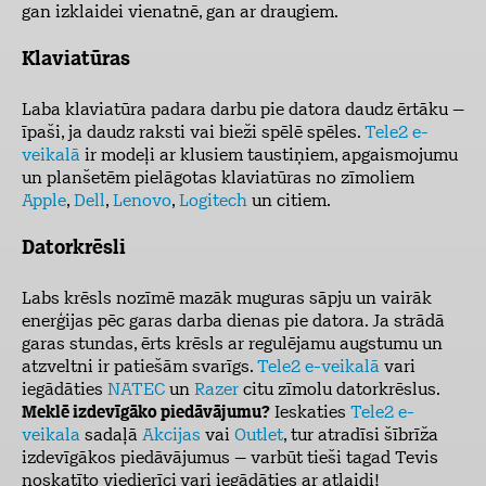
gan izklaidei vienatnē, gan ar draugiem.
Klaviatūras
Laba klaviatūra padara darbu pie datora daudz ērtāku –
īpaši, ja daudz raksti vai bieži spēlē spēles.
Tele2 e-
veikalā
ir modeļi ar klusiem taustiņiem, apgaismojumu
un planšetēm pielāgotas klaviatūras no zīmoliem
Apple
,
Dell
,
Lenovo
,
Logitech
un citiem.
Datorkrēsli
Labs krēsls nozīmē mazāk muguras sāpju un vairāk
enerģijas pēc garas darba dienas pie datora. Ja strādā
garas stundas, ērts krēsls ar regulējamu augstumu un
atzveltni ir patiešām svarīgs.
Tele2 e-veikalā
vari
iegādāties
NATEC
un
Razer
citu zīmolu datorkrēslus.
Meklē izdevīgāko piedāvājumu?
Ieskaties
Tele2 e-
veikala
sadaļā
Akcijas
vai
Outlet
, tur atradīsi šībrīža
izdevīgākos piedāvājumus – varbūt tieši tagad Tevis
noskatīto viedierīci
vari iegādāties ar atlaidi!