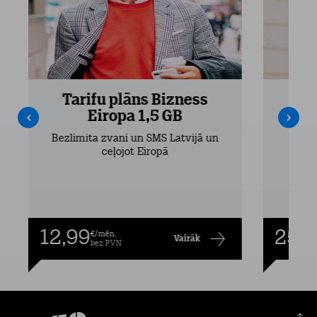
Tarifu plāns Bizness
Ta
Eiropa 1,5 GB
Bezlimita zvani un SMS Latvijā un
Bezli
ceļojot Eiropā
12,99
25,9
€/mēn.
Vairāk
bez PVN