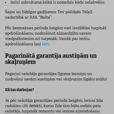
Ierīci uzbrukuma laikā ir nozadzis kāds nelabvēlis;
Šajos un līdzīgos gadījumos Tev palīdzēs Tele2
sadarbībā ar AAS “Balta”.
Pēc bezmaksas perioda beigām vari izvēlēties turpināt
apdrošināšanu, nodrošinot aizsardzību savam
viedpulkstenim arī turpmāk. Vairāk par ierīču
apdrošināšanu lasi
šeit
.
Pagarinātā garantija austiņām un
skaļruņiem
Pagarini ražotāja garantijas līguma termiņu un
nodrošini savām austiņām vai skaļrunim ilgāku mūžu!
Kā tas darbojas?
Ja pēc ražotāja garantijas perioda beigām, ierīcei būs
radušies citi defekti, kurus līdz šim būtu sedzis pats
ražotājs, turpmāk remontu vai ierīces aizvietošanu