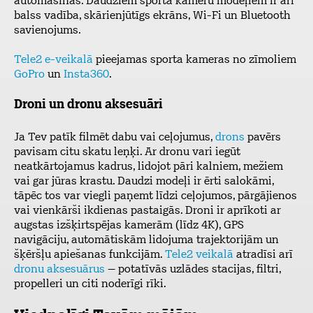
automašīnas. Daudziem sporta kameru modeļiem ir arī
balss vadība, skārienjūtīgs ekrāns, Wi-Fi un Bluetooth
savienojums.
Tele2 e-veikalā
pieejamas sporta kameras no zīmoliem
GoPro
un
Insta360
.
Droni un dronu aksesuāri
Ja Tev patīk filmēt dabu vai ceļojumus,
drons
pavērs
pavisam citu skatu leņķi. Ar dronu vari iegūt
neatkārtojamus kadrus, lidojot pāri kalniem, mežiem
vai gar jūras krastu. Daudzi modeļi ir ērti salokāmi,
tāpēc tos var viegli paņemt līdzi ceļojumos, pārgājienos
vai vienkārši ikdienas pastaigās. Droni ir aprīkoti ar
augstas izšķirtspējas kamerām (līdz 4K), GPS
navigāciju, automātiskām lidojuma trajektorijām un
šķēršļu apiešanas funkcijām.
Tele2 veikalā
atradīsi arī
dronu aksesuārus
– potatīvās uzlādes stacijas, filtri,
propelleri un citi noderīgi rīki.