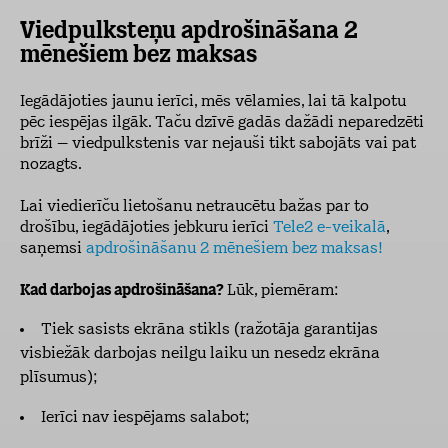
Viedpulksteņu apdrošināšana 2
mēnešiem bez maksas
Iegādājoties jaunu ierīci, mēs vēlamies, lai tā kalpotu
pēc iespējas ilgāk. Taču dzīvē gadās dažādi neparedzēti
brīži – viedpulkstenis var nejauši tikt sabojāts vai pat
nozagts.
Lai viedierīču lietošanu netraucētu bažas par to
drošību, iegādājoties jebkuru ierīci
Tele2 e-veikalā
,
saņemsi
apdrošināšanu 2 mēnešiem bez maksas!
Kad darbojas apdrošināšana?
Lūk, piemēram:
Tiek sasists ekrāna stikls (ražotāja garantijas
visbiežāk darbojas neilgu laiku un nesedz ekrāna
plīsumus);
Ierīci nav iespējams salabot;