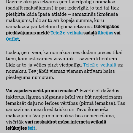
Dažreiz akcijas ietvaros ņemt viedpalīgu nomaksā
(sadalīt maksājumus) ir pat izdevīgāk, jo tad tai tiek
piešķirta kāda īpaša atlaide – samazinās ikmēneša
maksājums, līdz ar to arī kopējā summa, kuru
samaksāsi par telefonu līguma ietvaros.
Izdevīgākos
piedāvājumus meklē
Tele2 e-veikala
sadaļā
Akcijas
vai
Outlet
.
Lūdzu, ņem vērā, ka nomaksā mēs dodam preces tikai
tiem, kam uzticamies visvairāk – saviem klientiem.
Līdz ar to, ja vēlies pirkt viedpalīgu
Tele2 e-veikalā
uz
nomaksu, Tev jābūt vismaz vienam aktīvam balss
pieslēguma numuram.
Vai vajadzēs veikt pirmo iemaksu?
Izvērtējot dažādus
faktorus, līguma slēgšanas brīdī var būt nepieciešams
iemaksāt daļu no ierīces vērtības (pirmā iemaksa). Tas
samazinās mūsu kredītrisku un Tavu ikmēneša
maksājumu. Vai pirmā iemaksa būs nepieciešama,
visērtāk
vari noskaidrot mūsu interneta veikalā –
ielūkojies
šeit
.