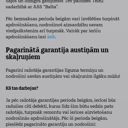
Šajos un līdzīgos gadījumos Tev palīdzēs Tele2
sadarbībā ar AAS “Balta”.
Pēc bezmaksas perioda beigām vari izvēlēties turpināt
apdrošināšanu, nodrošinot aizsardzību savam
viedpulkstenim arī turpmāk. Vairāk par ierīču
apdrošināšanu lasi
šeit
.
Pagarinātā garantija austiņām un
skaļruņiem
Pagarini ražotāja garantijas līguma termiņu un
nodrošini savām austiņām vai skaļrunim ilgāku mūžu!
Kā tas darbojas?
Ja pēc ražotāja garantijas perioda beigām, ierīcei būs
radušies citi defekti, kurus līdz šim būtu sedzis pats
ražotājs, turpmāk remontu vai ierīces aizvietošanu
nodrošinās apdrošinātājs. Pēc šī perioda beigām,
pieslēdz pagarināto garantiju un nodrošini: