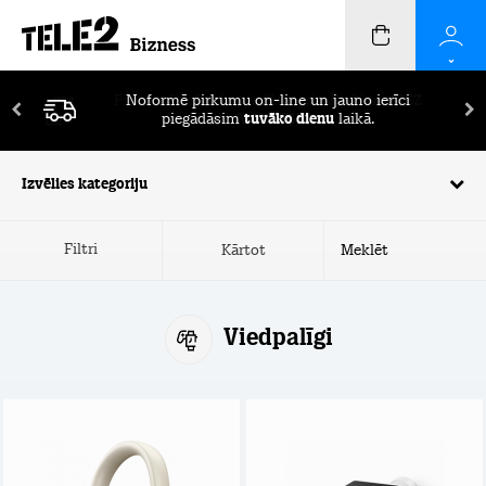
Pirmos 2 mēnešus ierīču apdrošināšana
BEZ
MAKSAS!
Izvēlies kategoriju
Filtri
Kārtot
Viedpalīgi