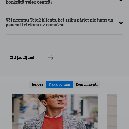
konkrētā Tele2 centrā?
Vēl neesmu Tele2 klients, bet gribu pāriet pie jums un
paņemt telefonu uz nomaksu.
Citi jautājumi
Ierīces
Pakalpojumi
Komplimenti