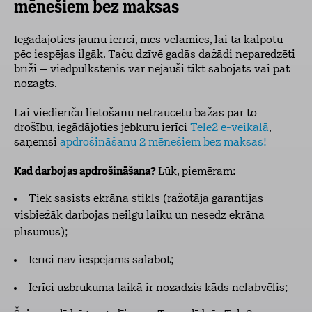
mēnešiem bez maksas
Iegādājoties jaunu ierīci, mēs vēlamies, lai tā kalpotu
pēc iespējas ilgāk. Taču dzīvē gadās dažādi neparedzēti
brīži – viedpulkstenis var nejauši tikt sabojāts vai pat
nozagts.
Lai viedierīču lietošanu netraucētu bažas par to
drošību, iegādājoties jebkuru ierīci
Tele2 e-veikalā
,
saņemsi
apdrošināšanu 2 mēnešiem bez maksas!
Kad darbojas apdrošināšana?
Lūk, piemēram:
Tiek sasists ekrāna stikls (ražotāja garantijas
visbiežāk darbojas neilgu laiku un nesedz ekrāna
plīsumus);
Ierīci nav iespējams salabot;
Ierīci uzbrukuma laikā ir nozadzis kāds nelabvēlis;