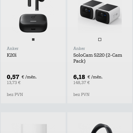
Anker
Anker
K20i
SoloCam S220 (2-Cam
Pack)
0,57
6,18
€ /mēn.
€ /mēn.
13,73 €
148,37 €
bez PVN
bez PVN