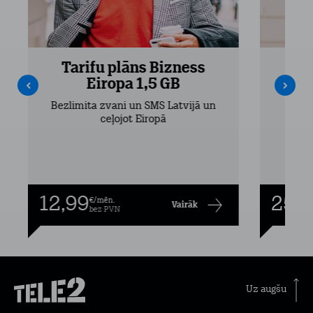
Tarifu plāns Bizness
Ta
Eiropa 1,5 GB
Bezlimita zvani un SMS Latvijā un
Bezli
ceļojot Eiropā
12,99
25,9
€/mēn.
Vairāk
bez PVN
Uz augšu