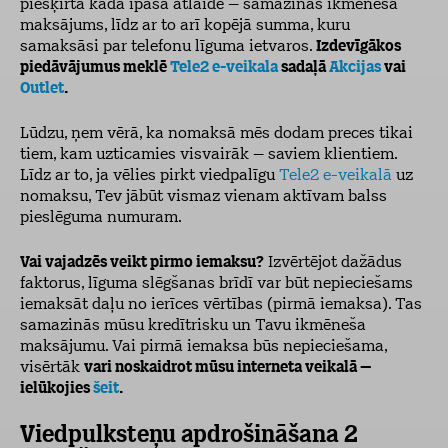
piešķirta kāda īpaša atlaide – samazinās ikmēneša
maksājums, līdz ar to arī kopējā summa, kuru
samaksāsi par telefonu līguma ietvaros.
Izdevīgākos
piedāvājumus meklē
Tele2 e-veikala
sadaļā
Akcijas
vai
Outlet
.
Lūdzu, ņem vērā, ka nomaksā mēs dodam preces tikai
tiem, kam uzticamies visvairāk – saviem klientiem.
Līdz ar to, ja vēlies pirkt viedpalīgu
Tele2 e-veikalā
uz
nomaksu, Tev jābūt vismaz vienam aktīvam balss
pieslēguma numuram.
Vai vajadzēs veikt pirmo iemaksu?
Izvērtējot dažādus
faktorus, līguma slēgšanas brīdī var būt nepieciešams
iemaksāt daļu no ierīces vērtības (pirmā iemaksa). Tas
samazinās mūsu kredītrisku un Tavu ikmēneša
maksājumu. Vai pirmā iemaksa būs nepieciešama,
visērtāk
vari noskaidrot mūsu interneta veikalā –
ielūkojies
šeit
.
Viedpulksteņu apdrošināšana 2