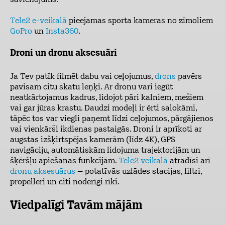
savienojums.
Tele2 e-veikalā
pieejamas sporta kameras no zīmoliem
GoPro
un
Insta360
.
Droni un dronu aksesuāri
Ja Tev patīk filmēt dabu vai ceļojumus,
drons
pavērs
pavisam citu skatu leņķi. Ar dronu vari iegūt
neatkārtojamus kadrus, lidojot pāri kalniem, mežiem
vai gar jūras krastu. Daudzi modeļi ir ērti salokāmi,
tāpēc tos var viegli paņemt līdzi ceļojumos, pārgājienos
vai vienkārši ikdienas pastaigās. Droni ir aprīkoti ar
augstas izšķirtspējas kamerām (līdz 4K), GPS
navigāciju, automātiskām lidojuma trajektorijām un
šķēršļu apiešanas funkcijām.
Tele2 veikalā
atradīsi arī
dronu aksesuārus
– potatīvās uzlādes stacijas, filtri,
propelleri un citi noderīgi rīki.
Viedpalīgi Tavām mājām