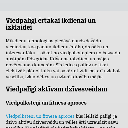
Viedpalīgi ērtākai ikdienai un
izklaidei
Mūsdienu tehnoloģijas piedāvā daudz dažādu
viedierīču, kas padara ikdienu ērtāku, drošāku un
interesantāku – sākot no viedpulksteņiem un bezvadu
austiņām līdz grīdas tīrīšanas robotiem un mājas
novērošanas kamerām. Šīs ierīces palīdz ne tikai
efektīvāk plānot laiku vai sakārtot vidi, bet arī uzlabot
veselību, izklaidēties un uzturēt drošību mājās.
Viedpalīgi aktīvam dzīvesveidam
Viedpulksteņi un fitnesa aproces
Viedpulksteņi un fitnesa aproces
būs lieliski palīgi, ja
dzīvo aktīvu dzīvesveidu un vēlies ērti uzraudzīt savu