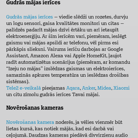
Gudrās mājas ierīces
Gudrās mājas ierīces
– viedie slēdži un rozetes, durvju
un logu sensori, gaisa kvalitātes monitori un citas –
palīdzēs padarīt mājas dzīvi ērtāku un arī ietaupīt
elektroenerģiju. Ar šīm ierīcēm vari, piemēram, ieslēgt
gaismu vai mājas apsildi ar telefonu, vēl pirms esi
pārkāpis slieksni. Vairums ierīču darbojas ar Google
Assistant, Amazon Alexa vai Apple HomeKit, ļaujot
radīt automatizētus scenārijus (piemēram, ar komandu
“Izeju no mājas” izslēdzas gaismas un elektroierīces,
samazinās apkures temperatūra un ieslēdzas drošības
sistēmas).
Tele2 e-veikalā
pieejamas
Aqara
,
Anker
,
Midea
,
Xiaomi
un citu zīmolu gudrās ierīces Tavai mājai.
Novērošanas kameras
Novērošanas kamera
noderēs, ja vēlies vienmēr būt
lietas kursā, kas notiek mājās, kad esi darbā vai
ceļojumā. Daudzas kameras piedāvā divvirzienu audio