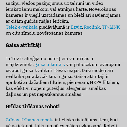
saziņu, viedos paziņojumus uz tālruni un video
ierakstīšanu mākonī vai atmiņas kartē. Novērošanas
kameras ir viegli uzstādāmas un bieži arī savienojamas
ar citām gudrās mājas ierīcēm.
Tele2 e-veikala
piedāvājumā ir
Ezviz
,
Reolink
,
TP-LINK
un citu zīmolu novērošanas kameras.
Gaisa attīrītāji
Ja Tev ir alerģija no putekļiem vai mājās ir
mājdzīvnieki,
gaisa attīrītājs
var palīdzēt un ievērojami
uzlabot gaisa kvalitāti Tavās majās. Daži modeļi arī
reāllaikā parāda, cik tīrs ir gaiss. Gaisa attīrītāji ir
aprīkoti ar dažādiem filtriem, piemēram, HEPA filtriem,
kas efektīvi noņem putekļus, alergēnus, smalkās
daļiņas un pat nepatīkamus smakas.
Grīdas tīrīšanas roboti
Grīdas tīrīšanas robots
ir lielisks risinājums tiem, kuri
vēlas ietaupīt laiku un pūles mājas uzkopšanā. Roboti