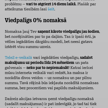
problēmu –
vari to atgriezt 14 dienu laikā.
Plašāk par
atteikuma tiesībām lasi
šeit
.
Viedpalīgs 0% nomaksā
Nomaksa ļauj Tev
saņemt kāroto viedpalīgu jau šodien
,
bet norēķināties par to pa daļām. Tas ir īpaši ērti, ja
vēlies iegādāties dārgāku modeli, bet neesi gatavs
iztērēt visu summu uzreiz.
Tele2 e-veikalā
vari iegādāties viedpalīgu,
sadalot
maksājumu uz periodu līdz 24 mēnešiem
un pats
galvenais –
neko par to nepiemaksāt!
Katrai ierīcei
mūsu interneta veikalā vari redzēt, ka maksa ir
norādīta divos veidos – uz nomaksu un par pilnu
summu. Tavā rēķinā būs iekļauta norādītā nomaksas
summa, bez procentiem vai papildu maksājumiem.
Dažreiz akcijas ietvaros ņemt viedpalīgu nomaksā
(sadalīt maksājumus) ir pat izdevīgāk, jo tad tai tiek