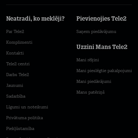
Neatradi, ko meklēji?
Pievienojies Tele2
Par Tele2
Saņem piedāvājumu
Komplimenti
Uzzini Mans Tele2
Kontakti
Mani rēķini
Tele2 centri
Mani pieslēgtie pakalpojumi
Darbs Tele2
Mani piedāvājumi
Jaunumi
Mans patēriņš
Sadarbība
Līgumi un noteikumi
Privātuma politika
Piekļūstamība