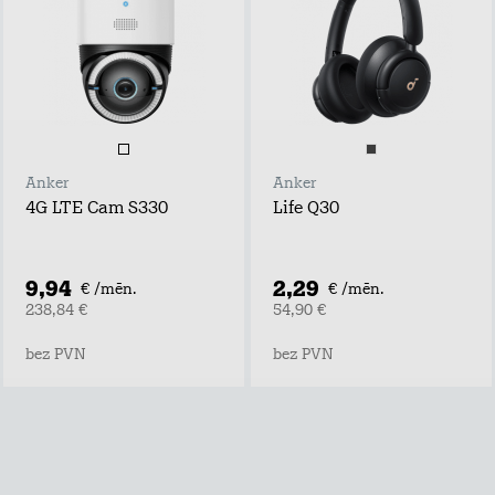
Anker
Anker
4G LTE Cam S330
Life Q30
9,94
2,29
€ /mēn.
€ /mēn.
238,84 €
54,90 €
bez PVN
bez PVN