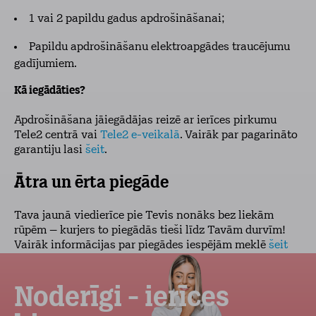
1 vai 2 papildu gadus apdrošināšanai;
Papildu apdrošināšanu elektroapgādes traucējumu
gadījumiem.
Kā iegādāties?
Apdrošināšana jāiegādājas reizē ar ierīces pirkumu
Tele2 centrā vai
Tele2 e-veikalā
. Vairāk par pagarināto
garantiju lasi
šeit
.
Ātra un ērta piegāde
Tava jaunā viedierīce pie Tevis nonāks bez liekām
rūpēm – kurjers to piegādās tieši līdz Tavām durvīm!
Vairāk informācijas par piegādes iespējām meklē
šeit
Noderīgi - ierīces