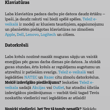
Klaviatūras
Laba klaviatūra padara darbu pie datora daudz ērtāku –
īpaši, ja daudz raksti vai bieži spēlē spēles.
Tele2 e-
veikalā
ir modeļi ar klusiem taustiņiem, apgaismojumu
un planšetēm pielāgotas klaviatūras no zīmoliem
Apple
,
Dell
,
Lenovo
,
Logitech
un citiem.
Datorkrēsli
Labs krēsls nozīmē mazāk muguras sāpju un vairāk
enerģijas pēc garas darba dienas pie datora. Ja strādā
garas stundas, ērts krēsls ar regulējamu augstumu un
atzveltni ir patiešām svarīgs.
Tele2 e-veikalā
vari
iegādāties
NATEC
un
Razer
citu zīmolu datorkrēslus.
Meklē izdevīgāko piedāvājumu?
Ieskaties
Tele2 e-
veikala
sadaļā
Akcijas
vai
Outlet
, tur atradīsi šībrīža
izdevīgākos piedāvājumus – varbūt tieši tagad Tevis
noskatīto viedierīci
vari iegādāties ar atlaidi!
Nopirki viedierīci, bet Tev tā tomēr nepatīk?
Nekādu