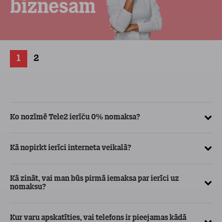
biznesam
1
2
Ko nozīmē Tele2 ierīču 0% nomaksa?
Kā
ve
Kā nopirkt ierīci interneta veikalā?
Kā
ma
Kā zināt, vai man būs pirmā iemaksa par ierīci uz
nomaksu?
Kur varu apskatīties, vai telefons ir pieejamas kādā