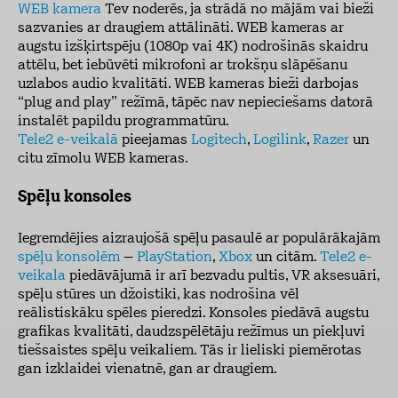
WEB kamera
Tev noderēs, ja strādā no mājām vai bieži
sazvanies ar draugiem attālināti. WEB kameras ar
augstu izšķirtspēju (1080p vai 4K) nodrošinās skaidru
attēlu, bet iebūvēti mikrofoni ar trokšņu slāpēšanu
uzlabos audio kvalitāti. WEB kameras bieži darbojas
“plug and play” režīmā, tāpēc nav nepieciešams datorā
instalēt papildu programmatūru.
Tele2 e-veikalā
pieejamas
Logitech
,
Logilink
,
Razer
un
citu zīmolu WEB kameras.
Spēļu konsoles
Iegremdējies aizraujošā spēļu pasaulē ar populārākajām
spēļu konsolēm
–
PlayStation
,
Xbox
un citām.
Tele2 e-
veikala
piedāvājumā ir arī bezvadu pultis, VR aksesuāri,
spēļu stūres un džoistiki, kas nodrošina vēl
reālistiskāku spēles pieredzi. Konsoles piedāvā augstu
grafikas kvalitāti, daudzspēlētāju režīmus un piekļuvi
tiešsaistes spēļu veikaliem. Tās ir lieliski piemērotas
gan izklaidei vienatnē, gan ar draugiem.