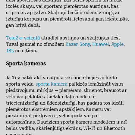
ausi aptverošas austiņas, kas derēs spēlēm un labāk
izolēs skaņu, vai sportam piemērotas austiņas, kas
stiprinās ap galvu. Skaļruņi bieži ir ūdensizturīgi, ar
izturīgu korpusu un piemēroti lietošanai gan iekštelpās,
gan brīvā dabā.
Tele2 e-veikalā
atradīsi austiņas un skaļruņus tieši
Tavai gaumei no zīmoliem
Razer
,
Sony
,
Huawei
,
Apple
,
JBL
un citiem.
Sporta kameras
Ja Tev patīk aktīva atpūta vai nodarbojies ar kādu
sporta veidu,
sporta kamera
palīdzēs iemūžināt visus
piedzīvojumu mirkļus – piemēram, skrienot, braucot ar
velo vai peldoties. Lielākā daļa modeļu ir
triecienizturīgi un ūdensizturīgi, kas padara tos ideāli
piemērotus ekstrēmiem apstākļiem. Kameru var
piestiprināt pie ķiveres, velosipēda vai pat
automašīnas. Daudziem sporta kameru modeļiem ir arī
balss vadība, skārienjūtīgs ekrāns, Wi-Fi un Bluetooth