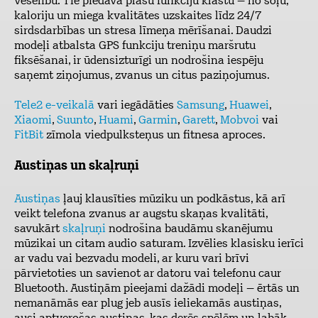
veselību. Tie piedāvā plašu funkciju klāstu – no soļu,
kaloriju un miega kvalitātes uzskaites līdz 24/7
sirdsdarbības un stresa līmeņa mērīšanai. Daudzi
modeļi atbalsta GPS funkciju treniņu maršrutu
fiksēšanai, ir ūdensizturīgi un nodrošina iespēju
saņemt ziņojumus, zvanus un citus paziņojumus.
Tele2 e-veikalā
vari iegādāties
Samsung
,
Huawei
,
Xiaomi
,
Suunto
,
Huami
,
Garmin
,
Garett
,
Mobvoi
vai
FitBit
zīmola viedpulksteņus un fitnesa aproces.
Austiņas un skaļruņi
Austiņas
ļauj klausīties mūziku un podkāstus, kā arī
veikt telefona zvanus ar augstu skaņas kvalitāti,
savukārt
skaļruņi
nodrošina baudāmu skanējumu
mūzikai un citam audio saturam. Izvēlies klasisku ierīci
ar vadu vai bezvadu modeli, ar kuru vari brīvi
pārvietoties un savienot ar datoru vai telefonu caur
Bluetooth. Austiņām pieejami dažādi modeļi – ērtās un
nemanāmās ear plug jeb ausīs ieliekamās austiņas,