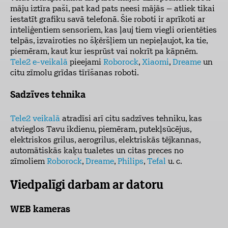
māju iztīra paši, pat kad pats neesi mājās – atliek tikai
iestatīt grafiku savā telefonā. Šie roboti ir aprīkoti ar
inteliģentiem sensoriem, kas ļauj tiem viegli orientēties
telpās, izvairoties no šķēršļiem un nepieļaujot, ka tie,
piemēram, kaut kur iesprūst vai nokrīt pa kāpnēm.
Tele2 e-veikalā
pieejami
Roborock
,
Xiaomi
,
Dreame
un
citu zīmolu grīdas tīrīšanas roboti.
Sadzīves tehnika
Tele2 veikalā
atradīsi arī citu sadzīves tehniku, kas
atvieglos Tavu ikdienu, piemēram, putekļsūcējus,
elektriskos grilus, aerogrilus, elektriskās tējkannas,
automātiskās kaķu tualetes un citas preces no
zīmoliem
Roborock
,
Dreame
,
Philips
,
Tefal
u. c.
Viedpalīgi darbam ar datoru
WEB kameras