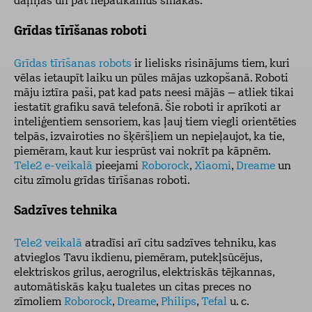
daļiņas un pat nepatīkamus smakas.
Grīdas tīrīšanas roboti
Grīdas tīrīšanas robots
ir lielisks risinājums tiem, kuri
vēlas ietaupīt laiku un pūles mājas uzkopšanā. Roboti
māju iztīra paši, pat kad pats neesi mājās – atliek tikai
iestatīt grafiku savā telefonā. Šie roboti ir aprīkoti ar
inteliģentiem sensoriem, kas ļauj tiem viegli orientēties
telpās, izvairoties no šķēršļiem un nepieļaujot, ka tie,
piemēram, kaut kur iesprūst vai nokrīt pa kāpnēm.
Tele2 e-veikalā
pieejami
Roborock
,
Xiaomi
,
Dreame
un
citu zīmolu grīdas tīrīšanas roboti.
Sadzīves tehnika
Tele2 veikalā
atradīsi arī citu sadzīves tehniku, kas
atvieglos Tavu ikdienu, piemēram, putekļsūcējus,
elektriskos grilus, aerogrilus, elektriskās tējkannas,
automātiskās kaķu tualetes un citas preces no
zīmoliem
Roborock
,
Dreame
,
Philips
,
Tefal
u. c.