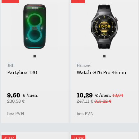
JBL
Huawei
Partybox 120
Watch GT6 Pro 46mm
9,60
10,29
€ /mēn.
€ /mēn.
13,04
230,58 €
247,11 €
313,22 €
bez PVN
bez PVN
-41,32€
-41,32€