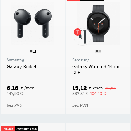
Samsung
Samsung
Galaxy Buds4
Galaxy Watch 9 44mm
LTE
6,16
15,12
€ /mēn.
€ /mēn.
16,83
147,93 €
362,81 €
404,13 €
bez PVN
bez PVN
-41,32€
Atpirkums 50€