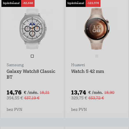
Izpārdošana!
-82,64€
Izpārdošana!
-123,97€
Samsung
Huawei
Galaxy Watch8 Classic
Watch 5 42 mm
BT
14,76
13,74
€ /mēn.
18,21
€ /mēn.
18,90
354,55 €
437,19 €
329,75 €
453,72 €
bez PVN
bez PVN