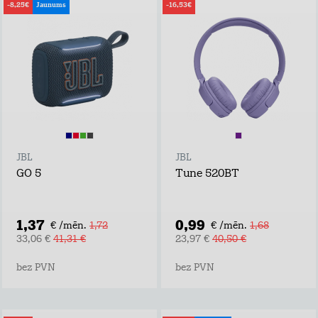
-8,25€
Jaunums
-16,53€
JBL
JBL
GO 5
Tune 520BT
1,37
0,99
€ /mēn.
1,72
€ /mēn.
1,68
33,06 €
41,31 €
23,97 €
40,50 €
bez PVN
bez PVN