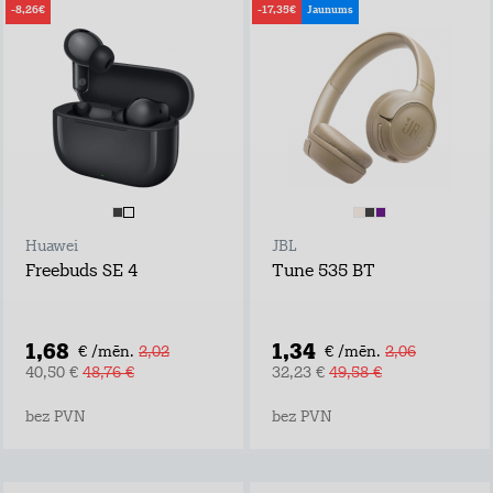
-8,26€
-17,35€
Jaunums
Huawei
JBL
Freebuds SE 4
Tune 535 BT
1,68
1,34
€ /mēn.
2,02
€ /mēn.
2,06
40,50 €
48,76 €
32,23 €
49,58 €
bez PVN
bez PVN