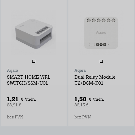
Aqara
Aqara
SMART HOME WRL
Dual Relay Module
SWITCH/SSM-U01
T2/DCM-K01
1,21
1,50
€ /mēn.
€ /mēn.
28,91 €
36,15 €
bez PVN
bez PVN