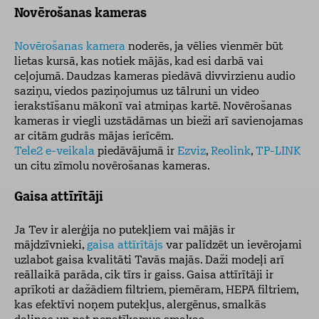
Novērošanas kameras
Novērošanas kamera
noderēs, ja vēlies vienmēr būt
lietas kursā, kas notiek mājās, kad esi darbā vai
ceļojumā. Daudzas kameras piedāvā divvirzienu audio
saziņu, viedos paziņojumus uz tālruni un video
ierakstīšanu mākonī vai atmiņas kartē. Novērošanas
kameras ir viegli uzstādāmas un bieži arī savienojamas
ar citām gudrās mājas ierīcēm.
Tele2 e-veikala
piedāvājumā ir
Ezviz
,
Reolink
,
TP-LINK
un citu zīmolu novērošanas kameras.
Gaisa attīrītāji
Ja Tev ir alerģija no putekļiem vai mājās ir
mājdzīvnieki,
gaisa attīrītājs
var palīdzēt un ievērojami
uzlabot gaisa kvalitāti Tavās majās. Daži modeļi arī
reāllaikā parāda, cik tīrs ir gaiss. Gaisa attīrītāji ir
aprīkoti ar dažādiem filtriem, piemēram, HEPA filtriem,
kas efektīvi noņem putekļus, alergēnus, smalkās