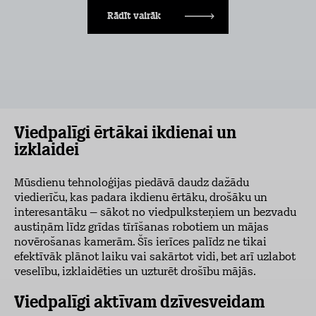
Rādīt vairāk
Viedpalīgi ērtākai ikdienai un
izklaidei
Mūsdienu tehnoloģijas piedāvā daudz dažādu
viedierīču, kas padara ikdienu ērtāku, drošāku un
interesantāku – sākot no viedpulksteņiem un bezvadu
austiņām līdz grīdas tīrīšanas robotiem un mājas
novērošanas kamerām. Šīs ierīces palīdz ne tikai
efektīvāk plānot laiku vai sakārtot vidi, bet arī uzlabot
veselību, izklaidēties un uzturēt drošību mājās.
Viedpalīgi aktīvam dzīvesveidam