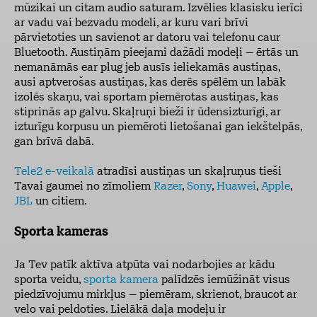
mūzikai un citam audio saturam. Izvēlies klasisku ierīci
ar vadu vai bezvadu modeli, ar kuru vari brīvi
pārvietoties un savienot ar datoru vai telefonu caur
Bluetooth. Austiņām pieejami dažādi modeļi – ērtās un
nemanāmās ear plug jeb ausīs ieliekamās austiņas,
ausi aptverošas austiņas, kas derēs spēlēm un labāk
izolēs skaņu, vai sportam piemērotas austiņas, kas
stiprinās ap galvu. Skaļruņi bieži ir ūdensizturīgi, ar
izturīgu korpusu un piemēroti lietošanai gan iekštelpās,
gan brīvā dabā.
Tele2 e-veikalā
atradīsi austiņas un skaļruņus tieši
Tavai gaumei no zīmoliem
Razer
,
Sony
,
Huawei
,
Apple
,
JBL
un citiem.
Sporta kameras
Ja Tev patīk aktīva atpūta vai nodarbojies ar kādu
sporta veidu,
sporta kamera
palīdzēs iemūžināt visus
piedzīvojumu mirkļus – piemēram, skrienot, braucot ar
velo vai peldoties. Lielākā daļa modeļu ir