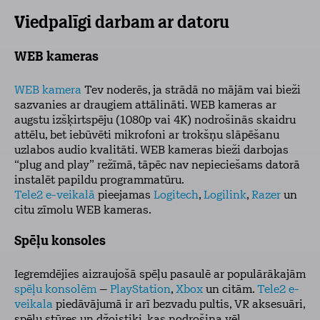
Viedpalīgi darbam ar datoru
WEB kameras
WEB kamera
Tev noderēs, ja strādā no mājām vai bieži
sazvanies ar draugiem attālināti. WEB kameras ar
augstu izšķirtspēju (1080p vai 4K) nodrošinās skaidru
attēlu, bet iebūvēti mikrofoni ar trokšņu slāpēšanu
uzlabos audio kvalitāti. WEB kameras bieži darbojas
“plug and play” režīmā, tāpēc nav nepieciešams datorā
instalēt papildu programmatūru.
Tele2 e-veikalā
pieejamas
Logitech
,
Logilink
,
Razer
un
citu zīmolu WEB kameras.
Spēļu konsoles
Iegremdējies aizraujošā spēļu pasaulē ar populārākajām
spēļu konsolēm
–
PlayStation
,
Xbox
un citām.
Tele2 e-
veikala
piedāvājumā ir arī bezvadu pultis, VR aksesuāri,