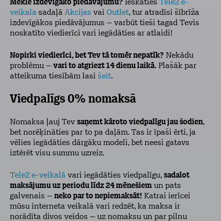
Meklē izdevīgāko piedāvājumu?
Ieskaties
Tele2 e-
veikala
sadaļā
Akcijas
vai
Outlet
, tur atradīsi šībrīža
izdevīgākos piedāvājumus – varbūt tieši tagad Tevis
noskatīto viedierīci
vari iegādāties ar atlaidi!
Nopirki viedierīci, bet Tev tā tomēr nepatīk?
Nekādu
problēmu –
vari to atgriezt 14 dienu laikā.
Plašāk par
atteikuma tiesībām lasi
šeit
.
Viedpalīgs 0% nomaksā
Nomaksa ļauj Tev
saņemt kāroto viedpalīgu jau šodien
,
bet norēķināties par to pa daļām. Tas ir īpaši ērti, ja
vēlies iegādāties dārgāku modeli, bet neesi gatavs
iztērēt visu summu uzreiz.
Tele2 e-veikalā
vari iegādāties viedpalīgu,
sadalot
maksājumu uz periodu līdz 24 mēnešiem
un pats
galvenais –
neko par to nepiemaksāt!
Katrai ierīcei
mūsu interneta veikalā vari redzēt, ka maksa ir
norādīta divos veidos – uz nomaksu un par pilnu