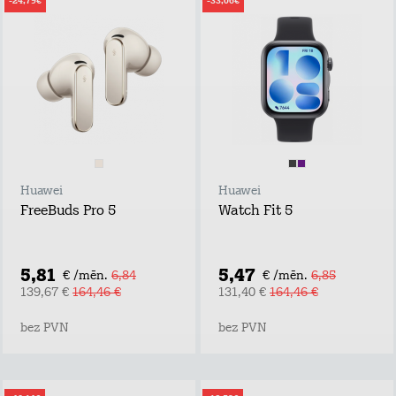
-24,79€
-33,06€
Huawei
Huawei
FreeBuds Pro 5
Watch Fit 5
5,81
5,47
€ /mēn.
6,84
€ /mēn.
6,85
139,67 €
164,46 €
131,40 €
164,46 €
bez PVN
bez PVN