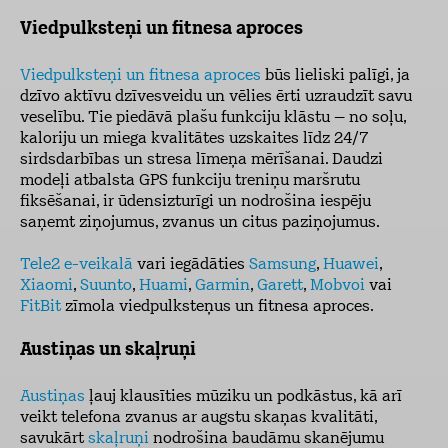
Viedpulksteņi un fitnesa aproces
Viedpulksteņi un fitnesa aproces
būs lieliski palīgi, ja
dzīvo aktīvu dzīvesveidu un vēlies ērti uzraudzīt savu
veselību. Tie piedāvā plašu funkciju klāstu – no soļu,
kaloriju un miega kvalitātes uzskaites līdz 24/7
sirdsdarbības un stresa līmeņa mērīšanai. Daudzi
modeļi atbalsta GPS funkciju treniņu maršrutu
fiksēšanai, ir ūdensizturīgi un nodrošina iespēju
saņemt ziņojumus, zvanus un citus paziņojumus.
Tele2 e-veikalā
vari iegādāties
Samsung
,
Huawei
,
Xiaomi
,
Suunto
,
Huami
,
Garmin
,
Garett
,
Mobvoi
vai
FitBit
zīmola viedpulksteņus un fitnesa aproces.
Austiņas un skaļruņi
Austiņas
ļauj klausīties mūziku un podkāstus, kā arī
veikt telefona zvanus ar augstu skaņas kvalitāti,
savukārt
skaļruņi
nodrošina baudāmu skanējumu