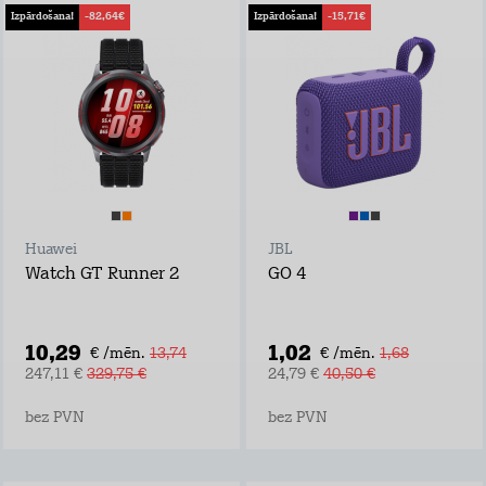
Izpārdošana!
-82,64€
Izpārdošana!
-15,71€
Huawei
JBL
Watch GT Runner 2
GO 4
10,29
1,02
€ /mēn.
13,74
€ /mēn.
1,68
247,11 €
329,75 €
24,79 €
40,50 €
bez PVN
bez PVN