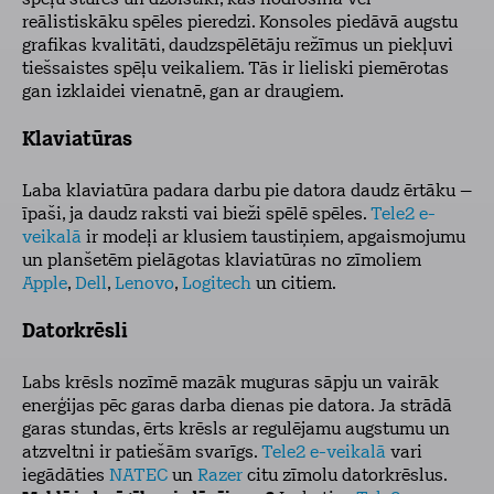
spēļu stūres un džoistiki, kas nodrošina vēl
reālistiskāku spēles pieredzi. Konsoles piedāvā augstu
grafikas kvalitāti, daudzspēlētāju režīmus un piekļuvi
tiešsaistes spēļu veikaliem. Tās ir lieliski piemērotas
gan izklaidei vienatnē, gan ar draugiem.
Klaviatūras
Laba klaviatūra padara darbu pie datora daudz ērtāku –
īpaši, ja daudz raksti vai bieži spēlē spēles.
Tele2 e-
veikalā
ir modeļi ar klusiem taustiņiem, apgaismojumu
un planšetēm pielāgotas klaviatūras no zīmoliem
Apple
,
Dell
,
Lenovo
,
Logitech
un citiem.
Datorkrēsli
Labs krēsls nozīmē mazāk muguras sāpju un vairāk
enerģijas pēc garas darba dienas pie datora. Ja strādā
garas stundas, ērts krēsls ar regulējamu augstumu un
atzveltni ir patiešām svarīgs.
Tele2 e-veikalā
vari
iegādāties
NATEC
un
Razer
citu zīmolu datorkrēslus.