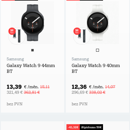
Samsung
Samsung
Galaxy Watch 9 44mm
Galaxy Watch 9 40mm
BT
BT
13,39
12,36
€ /mēn.
15,11
€ /mēn.
14,07
321,49 €
362,81 €
296,69 €
338,02 €
bez PVN
bez PVN
-41,32€
Atpirkums 50€