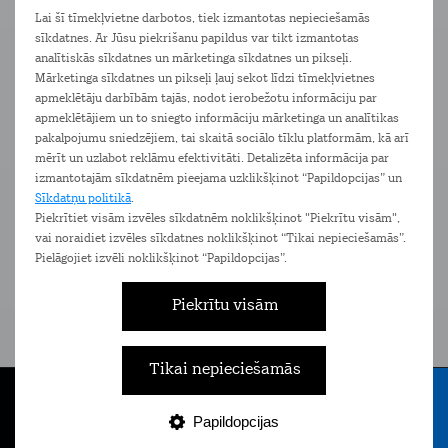
Vairāk informācijas par piegādes iespējām meklē
šeit
Lai šī tīmekļvietne darbotos, tiek izmantotas nepieciešamās
sīkdatnes. Ar Jūsu piekrišanu papildus var tikt izmantotas
Ierīces
Pakalpojumi
Komplimenti
analītiskās sīkdatnes un mārketinga sīkdatnes un pikseļi.
Mārketinga sīkdatnes un pikseļi ļauj sekot līdzi tīmekļvietnes
apmeklētāju darbībām tajās, nodot ierobežotu informāciju par
apmeklētājiem un to sniegto informāciju mārketinga un analītikas
pakalpojumu sniedzējiem, tai skaitā sociālo tīklu platformām, kā arī
mērīt un uzlabot reklāmu efektivitāti. Detalizēta informācija par
izmantotajām sīkdatnēm pieejama uzklikšķinot “Papildopcijas” un
Sīkdatņu politikā
.
Piekrītiet visām izvēles sīkdatnēm noklikšķinot "Piekrītu visām",
vai noraidiet izvēles sīkdatnes noklikšķinot “Tikai nepieciešamās”.
Pielāgojiet izvēli noklikšķinot “Papildopcijas”.
Piekrītu visām
Tarifu plāns Bizness
Ta
Eiropa 1,5 GB
Bezlimita zvani un SMS Latvijā un
Bezli
Tikai nepieciešamās
ceļojot Eiropā
Papildopcijas
Tarifi
Internets
E-veikals
Nāc pie Tele2
Izvēlne