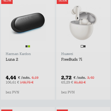
-42,14€
-16,53€
Harman Kardon
Huawei
Luna 2
FreeBuds 7i
4,44
2,72
€ /mēn.
6,19
€ /mēn.
3,40
106,61 €
148,75 €
65,29 €
81,82 €
bez PVN
bez PVN