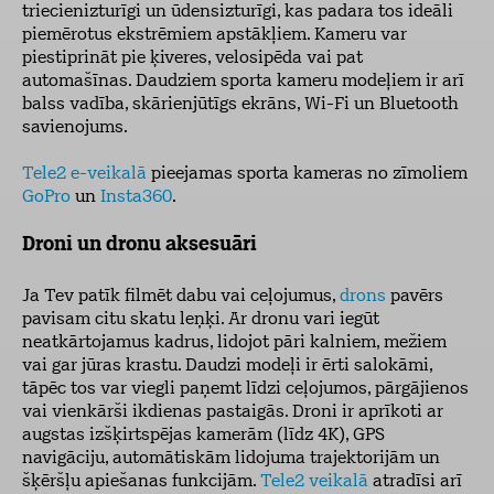
triecienizturīgi un ūdensizturīgi, kas padara tos ideāli
piemērotus ekstrēmiem apstākļiem. Kameru var
piestiprināt pie ķiveres, velosipēda vai pat
automašīnas. Daudziem sporta kameru modeļiem ir arī
balss vadība, skārienjūtīgs ekrāns, Wi-Fi un Bluetooth
savienojums.
Tele2 e-veikalā
pieejamas sporta kameras no zīmoliem
GoPro
un
Insta360
.
Droni un dronu aksesuāri
Ja Tev patīk filmēt dabu vai ceļojumus,
drons
pavērs
pavisam citu skatu leņķi. Ar dronu vari iegūt
neatkārtojamus kadrus, lidojot pāri kalniem, mežiem
vai gar jūras krastu. Daudzi modeļi ir ērti salokāmi,
tāpēc tos var viegli paņemt līdzi ceļojumos, pārgājienos
vai vienkārši ikdienas pastaigās. Droni ir aprīkoti ar
augstas izšķirtspējas kamerām (līdz 4K), GPS
navigāciju, automātiskām lidojuma trajektorijām un
šķēršļu apiešanas funkcijām.
Tele2 veikalā
atradīsi arī