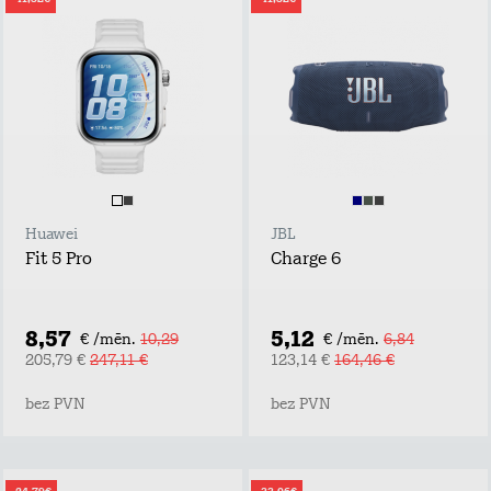
Huawei
JBL
Fit 5 Pro
Charge 6
8,57
5,12
€ /mēn.
10,29
€ /mēn.
6,84
205,79 €
247,11 €
123,14 €
164,46 €
bez PVN
bez PVN