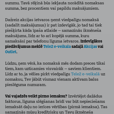
summu. Tavā rēķinā būs iekļauta norādītā nomaksas
summa, bez procentiem vai papildu maksājumiem.
Dažreiz akcijas ietvaros ņemt viedpalīgu nomaksā
(sadalīt maksājumus) ir pat izdevīgāk, jo tad tai tiek
piešķirta kāda īpaša atlaide – samazinās ikmēneša
maksājums, līdz ar to arī kopējā summa, kuru
samaksāsi par telefonu līguma ietvaros.
Izdevīgākos
piedāvājumus meklē
Tele2 e-veikala
sadaļā
Akcijas
vai
Outlet
.
Lūdzu, ņem vērā, ka nomaksā mēs dodam preces tikai
tiem, kam uzticamies visvairāk – saviem klientiem.
Līdz ar to, ja vēlies pirkt viedpalīgu
Tele2 e-veikalā
uz
nomaksu, Tev jābūt vismaz vienam aktīvam balss
pieslēguma numuram.
Vai vajadzēs veikt pirmo iemaksu?
Izvērtējot dažādus
faktorus, līguma slēgšanas brīdī var būt nepieciešams
iemaksāt daļu no ierīces vērtības (pirmā iemaksa). Tas
samazinās mūsu kredītrisku un Tavu ikmēneša