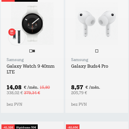
Samsung
Samsung
Galaxy Watch 9 40mm
Galaxy Buds4 Pro
LTE
14,08
8,57
€ /mēn.
15,80
€ /mēn.
338,02 €
379,34 €
205,79 €
bez PVN
bez PVN
-41,32€
Atpirkums 50€
-82,65€