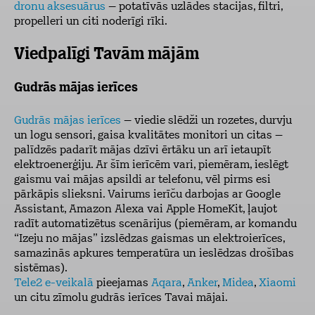
dronu aksesuārus
– potatīvās uzlādes stacijas, filtri,
propelleri un citi noderīgi rīki.
Viedpalīgi Tavām mājām
Gudrās mājas ierīces
Gudrās mājas ierīces
– viedie slēdži un rozetes, durvju
un logu sensori, gaisa kvalitātes monitori un citas –
palīdzēs padarīt mājas dzīvi ērtāku un arī ietaupīt
elektroenerģiju. Ar šīm ierīcēm vari, piemēram, ieslēgt
gaismu vai mājas apsildi ar telefonu, vēl pirms esi
pārkāpis slieksni. Vairums ierīču darbojas ar Google
Assistant, Amazon Alexa vai Apple HomeKit, ļaujot
radīt automatizētus scenārijus (piemēram, ar komandu
“Izeju no mājas” izslēdzas gaismas un elektroierīces,
samazinās apkures temperatūra un ieslēdzas drošības
sistēmas).
Tele2 e-veikalā
pieejamas
Aqara
,
Anker
,
Midea
,
Xiaomi
un citu zīmolu gudrās ierīces Tavai mājai.