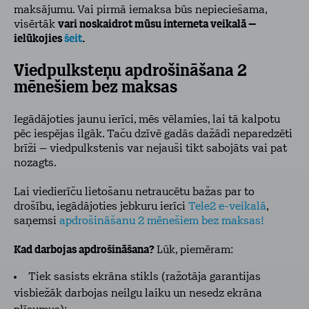
maksājumu. Vai pirmā iemaksa būs nepieciešama,
visērtāk
vari noskaidrot mūsu interneta veikalā –
ielūkojies
šeit
.
Viedpulksteņu apdrošināšana 2
mēnešiem bez maksas
Iegādājoties jaunu ierīci, mēs vēlamies, lai tā kalpotu
pēc iespējas ilgāk. Taču dzīvē gadās dažādi neparedzēti
brīži – viedpulkstenis var nejauši tikt sabojāts vai pat
nozagts.
Lai viedierīču lietošanu netraucētu bažas par to
drošību, iegādājoties jebkuru ierīci
Tele2 e-veikalā
,
saņemsi
apdrošināšanu 2 mēnešiem bez maksas!
Kad darbojas apdrošināšana?
Lūk, piemēram:
Tiek sasists ekrāna stikls (ražotāja garantijas
visbiežāk darbojas neilgu laiku un nesedz ekrāna