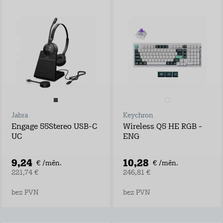
Jabra
Keychron
Engage 55Stereo USB-C
Wireless Q5 HE RGB -
UC
ENG
9,24
10,28
€ /mēn.
€ /mēn.
221,74 €
246,81 €
bez PVN
bez PVN