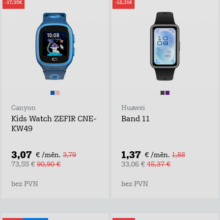
-17,35€
-12,31€
Canyon
Huawei
Kids Watch ZEFIR CNE-
Band 11
KW49
3,07
1,37
€ /mēn.
3,79
€ /mēn.
1,88
73,55 €
90,90 €
33,06 €
45,37 €
bez PVN
bez PVN