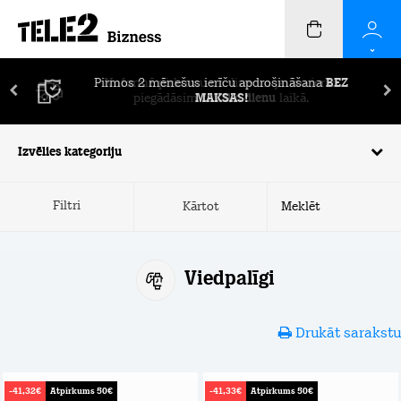
Pirmos 2 mēnešus ierīču apdrošināšana
BEZ
MAKSAS!
Izvēlies kategoriju
Filtri
Kārtot
Viedpalīgi
Drukāt sarakstu
-41,32€
Atpirkums 50€
-41,33€
Atpirkums 50€