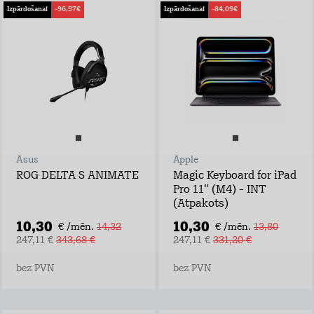
Izpārdošana!
-96,57€
Izpārdošana!
-84,09€
Asus
Apple
ROG DELTA S ANIMATE
Magic Keyboard for iPad
Pro 11" (M4) - INT
(Atpakots)
10,30
10,30
€ /mēn.
14,32
€ /mēn.
13,80
247,11 €
343,68 €
247,11 €
331,20 €
bez PVN
bez PVN