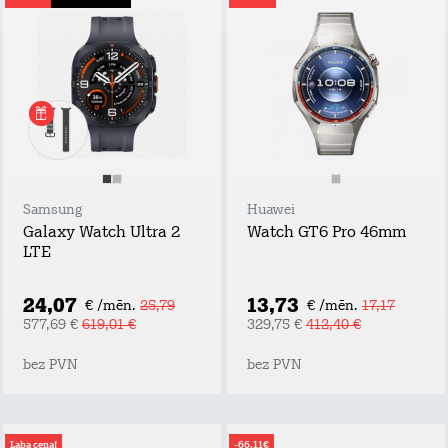
Samsung
Huawei
Galaxy Watch Ultra 2
Watch GT6 Pro 46mm
LTE
24,07
13,73
€ /mēn.
25,79
€ /mēn.
17,17
577,69 €
619,01 €
329,75 €
412,40 €
bez PVN
bez PVN
Laba cena!
-66,11€