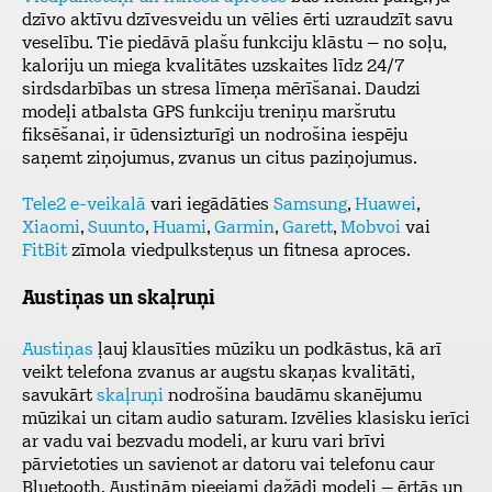
dzīvo aktīvu dzīvesveidu un vēlies ērti uzraudzīt savu
veselību. Tie piedāvā plašu funkciju klāstu – no soļu,
kaloriju un miega kvalitātes uzskaites līdz 24/7
sirdsdarbības un stresa līmeņa mērīšanai. Daudzi
modeļi atbalsta GPS funkciju treniņu maršrutu
fiksēšanai, ir ūdensizturīgi un nodrošina iespēju
saņemt ziņojumus, zvanus un citus paziņojumus.
Tele2 e-veikalā
vari iegādāties
Samsung
,
Huawei
,
Xiaomi
,
Suunto
,
Huami
,
Garmin
,
Garett
,
Mobvoi
vai
FitBit
zīmola viedpulksteņus un fitnesa aproces.
Austiņas un skaļruņi
Austiņas
ļauj klausīties mūziku un podkāstus, kā arī
veikt telefona zvanus ar augstu skaņas kvalitāti,
savukārt
skaļruņi
nodrošina baudāmu skanējumu
mūzikai un citam audio saturam. Izvēlies klasisku ierīci
ar vadu vai bezvadu modeli, ar kuru vari brīvi
pārvietoties un savienot ar datoru vai telefonu caur
Bluetooth. Austiņām pieejami dažādi modeļi – ērtās un