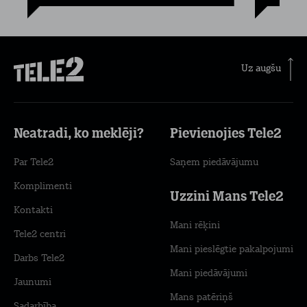
Uz augšu
Neatradi, ko meklēji?
Pievienojies Tele2
Par Tele2
Saņem piedāvājumu
Komplimenti
Uzzini Mans Tele2
Kontakti
Mani rēķini
Tele2 centri
Mani pieslēgtie pakalpojumi
Darbs Tele2
Mani piedāvājumi
Jaunumi
Mans patēriņš
Sadarbība