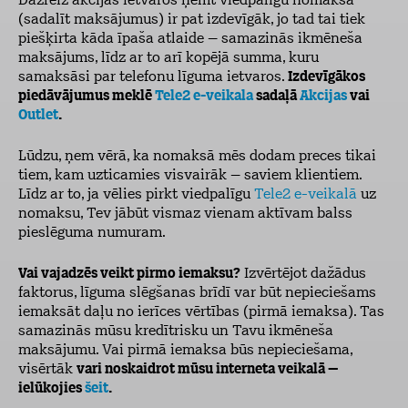
Dažreiz akcijas ietvaros ņemt viedpalīgu nomaksā
(sadalīt maksājumus) ir pat izdevīgāk, jo tad tai tiek
piešķirta kāda īpaša atlaide – samazinās ikmēneša
maksājums, līdz ar to arī kopējā summa, kuru
samaksāsi par telefonu līguma ietvaros.
Izdevīgākos
piedāvājumus meklē
Tele2 e-veikala
sadaļā
Akcijas
vai
Outlet
.
Lūdzu, ņem vērā, ka nomaksā mēs dodam preces tikai
tiem, kam uzticamies visvairāk – saviem klientiem.
Līdz ar to, ja vēlies pirkt viedpalīgu
Tele2 e-veikalā
uz
nomaksu, Tev jābūt vismaz vienam aktīvam balss
pieslēguma numuram.
Vai vajadzēs veikt pirmo iemaksu?
Izvērtējot dažādus
faktorus, līguma slēgšanas brīdī var būt nepieciešams
iemaksāt daļu no ierīces vērtības (pirmā iemaksa). Tas
samazinās mūsu kredītrisku un Tavu ikmēneša
maksājumu. Vai pirmā iemaksa būs nepieciešama,
visērtāk
vari noskaidrot mūsu interneta veikalā –
ielūkojies
šeit
.