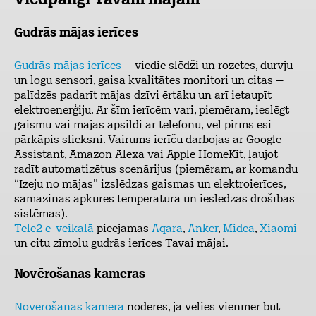
Viedpalīgi Tavām mājām
Gudrās mājas ierīces
Gudrās mājas ierīces
– viedie slēdži un rozetes, durvju
un logu sensori, gaisa kvalitātes monitori un citas –
palīdzēs padarīt mājas dzīvi ērtāku un arī ietaupīt
elektroenerģiju. Ar šīm ierīcēm vari, piemēram, ieslēgt
gaismu vai mājas apsildi ar telefonu, vēl pirms esi
pārkāpis slieksni. Vairums ierīču darbojas ar Google
Assistant, Amazon Alexa vai Apple HomeKit, ļaujot
radīt automatizētus scenārijus (piemēram, ar komandu
“Izeju no mājas” izslēdzas gaismas un elektroierīces,
samazinās apkures temperatūra un ieslēdzas drošības
sistēmas).
Tele2 e-veikalā
pieejamas
Aqara
,
Anker
,
Midea
,
Xiaomi
un citu zīmolu gudrās ierīces Tavai mājai.
Novērošanas kameras
Novērošanas kamera
noderēs, ja vēlies vienmēr būt