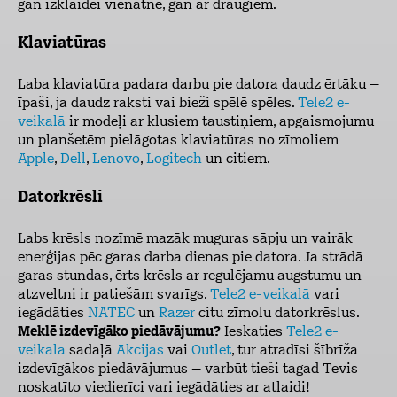
gan izklaidei vienatnē, gan ar draugiem.
Klaviatūras
Laba klaviatūra padara darbu pie datora daudz ērtāku –
īpaši, ja daudz raksti vai bieži spēlē spēles.
Tele2 e-
veikalā
ir modeļi ar klusiem taustiņiem, apgaismojumu
un planšetēm pielāgotas klaviatūras no zīmoliem
Apple
,
Dell
,
Lenovo
,
Logitech
un citiem.
Datorkrēsli
Labs krēsls nozīmē mazāk muguras sāpju un vairāk
enerģijas pēc garas darba dienas pie datora. Ja strādā
garas stundas, ērts krēsls ar regulējamu augstumu un
atzveltni ir patiešām svarīgs.
Tele2 e-veikalā
vari
iegādāties
NATEC
un
Razer
citu zīmolu datorkrēslus.
Meklē izdevīgāko piedāvājumu?
Ieskaties
Tele2 e-
veikala
sadaļā
Akcijas
vai
Outlet
, tur atradīsi šībrīža
izdevīgākos piedāvājumus – varbūt tieši tagad Tevis
noskatīto viedierīci
vari iegādāties ar atlaidi!