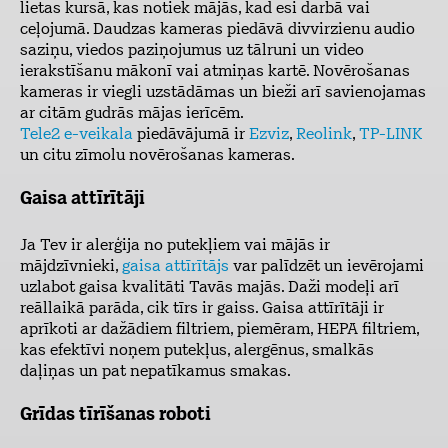
lietas kursā, kas notiek mājās, kad esi darbā vai
ceļojumā. Daudzas kameras piedāvā divvirzienu audio
saziņu, viedos paziņojumus uz tālruni un video
ierakstīšanu mākonī vai atmiņas kartē. Novērošanas
kameras ir viegli uzstādāmas un bieži arī savienojamas
ar citām gudrās mājas ierīcēm.
Tele2 e-veikala
piedāvājumā ir
Ezviz
,
Reolink
,
TP-LINK
un citu zīmolu novērošanas kameras.
Gaisa attīrītāji
Ja Tev ir alerģija no putekļiem vai mājās ir
mājdzīvnieki,
gaisa attīrītājs
var palīdzēt un ievērojami
uzlabot gaisa kvalitāti Tavās majās. Daži modeļi arī
reāllaikā parāda, cik tīrs ir gaiss. Gaisa attīrītāji ir
aprīkoti ar dažādiem filtriem, piemēram, HEPA filtriem,
kas efektīvi noņem putekļus, alergēnus, smalkās
daļiņas un pat nepatīkamus smakas.
Grīdas tīrīšanas roboti