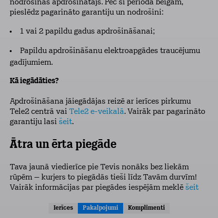
nodrošinās apdrošinātājs. Pēc šī perioda beigām,
pieslēdz pagarināto garantiju un nodrošini:
1 vai 2 papildu gadus apdrošināšanai;
Papildu apdrošināšanu elektroapgādes traucējumu
gadījumiem.
Kā iegādāties?
Apdrošināšana jāiegādājas reizē ar ierīces pirkumu
Tele2 centrā vai
Tele2 e-veikalā
. Vairāk par pagarināto
garantiju lasi
šeit
.
Ātra un ērta piegāde
Tava jaunā viedierīce pie Tevis nonāks bez liekām
rūpēm – kurjers to piegādās tieši līdz Tavām durvīm!
Vairāk informācijas par piegādes iespējām meklē
šeit
Ierīces
Pakalpojumi
Komplimenti