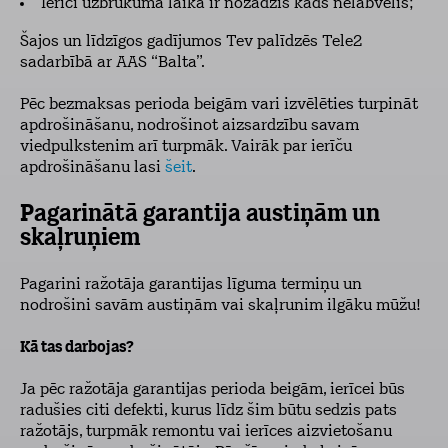
Ierīci uzbrukuma laikā ir nozadzis kāds nelabvēlis;
Šajos un līdzīgos gadījumos Tev palīdzēs Tele2
sadarbībā ar AAS “Balta”.
Pēc bezmaksas perioda beigām vari izvēlēties turpināt
apdrošināšanu, nodrošinot aizsardzību savam
viedpulkstenim arī turpmāk. Vairāk par ierīču
apdrošināšanu lasi
šeit
.
Pagarinātā garantija austiņām un
skaļruņiem
Pagarini ražotāja garantijas līguma termiņu un
nodrošini savām austiņām vai skaļrunim ilgāku mūžu!
Kā tas darbojas?
Ja pēc ražotāja garantijas perioda beigām, ierīcei būs
radušies citi defekti, kurus līdz šim būtu sedzis pats
ražotājs, turpmāk remontu vai ierīces aizvietošanu