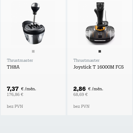
Thrustmaster
Thrustmaster
TH8A
Joystick T 16000M FCS
7,37
2,86
€ /mēn.
€ /mēn.
176,86 €
68,69 €
bez PVN
bez PVN