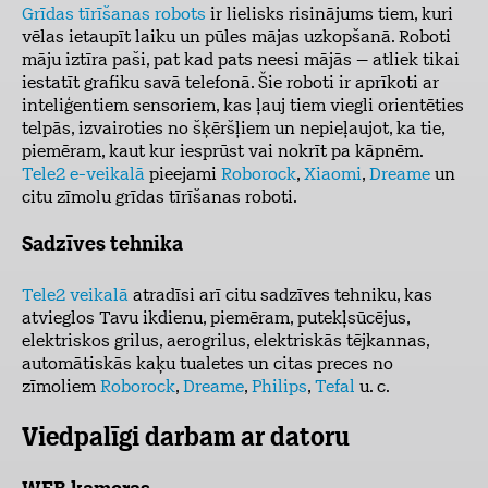
Grīdas tīrīšanas robots
ir lielisks risinājums tiem, kuri
vēlas ietaupīt laiku un pūles mājas uzkopšanā. Roboti
māju iztīra paši, pat kad pats neesi mājās – atliek tikai
iestatīt grafiku savā telefonā. Šie roboti ir aprīkoti ar
inteliģentiem sensoriem, kas ļauj tiem viegli orientēties
telpās, izvairoties no šķēršļiem un nepieļaujot, ka tie,
piemēram, kaut kur iesprūst vai nokrīt pa kāpnēm.
Tele2 e-veikalā
pieejami
Roborock
,
Xiaomi
,
Dreame
un
citu zīmolu grīdas tīrīšanas roboti.
Sadzīves tehnika
Tele2 veikalā
atradīsi arī citu sadzīves tehniku, kas
atvieglos Tavu ikdienu, piemēram, putekļsūcējus,
elektriskos grilus, aerogrilus, elektriskās tējkannas,
automātiskās kaķu tualetes un citas preces no
zīmoliem
Roborock
,
Dreame
,
Philips
,
Tefal
u. c.
Viedpalīgi darbam ar datoru