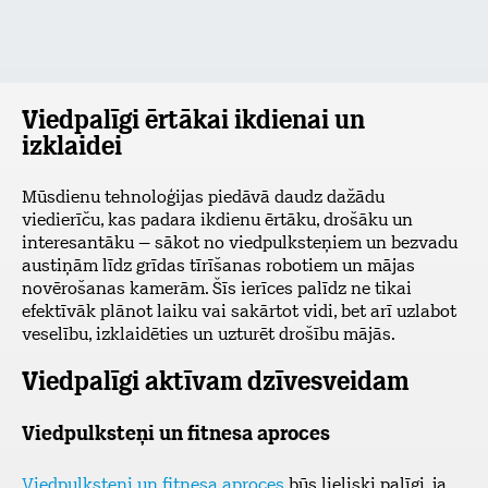
Viedpalīgi ērtākai ikdienai un
izklaidei
Mūsdienu tehnoloģijas piedāvā daudz dažādu
viedierīču, kas padara ikdienu ērtāku, drošāku un
interesantāku – sākot no viedpulksteņiem un bezvadu
austiņām līdz grīdas tīrīšanas robotiem un mājas
novērošanas kamerām. Šīs ierīces palīdz ne tikai
efektīvāk plānot laiku vai sakārtot vidi, bet arī uzlabot
veselību, izklaidēties un uzturēt drošību mājās.
Viedpalīgi aktīvam dzīvesveidam
Viedpulksteņi un fitnesa aproces
Viedpulksteņi un fitnesa aproces
būs lieliski palīgi, ja