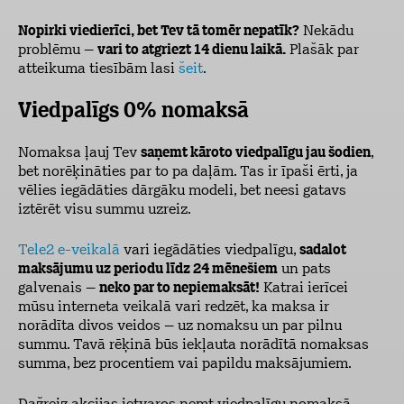
Nopirki viedierīci, bet Tev tā tomēr nepatīk?
Nekādu
problēmu –
vari to atgriezt 14 dienu laikā.
Plašāk par
atteikuma tiesībām lasi
šeit
.
Viedpalīgs 0% nomaksā
Nomaksa ļauj Tev
saņemt kāroto viedpalīgu jau šodien
,
bet norēķināties par to pa daļām. Tas ir īpaši ērti, ja
vēlies iegādāties dārgāku modeli, bet neesi gatavs
iztērēt visu summu uzreiz.
Tele2 e-veikalā
vari iegādāties viedpalīgu,
sadalot
maksājumu uz periodu līdz 24 mēnešiem
un pats
galvenais –
neko par to nepiemaksāt!
Katrai ierīcei
mūsu interneta veikalā vari redzēt, ka maksa ir
norādīta divos veidos – uz nomaksu un par pilnu
summu. Tavā rēķinā būs iekļauta norādītā nomaksas
summa, bez procentiem vai papildu maksājumiem.