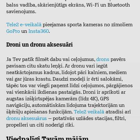
balss vadība, skārienjūtīgs ekrāns, Wi-Fi un Bluetooth
savienojums.
Tele2 e-veikalā
pieejamas sporta kameras no zīmoliem
GoPro
un
Insta360
.
Droni un dronu aksesuāri
Ja Tev patīk filmēt dabu vai ceļojumus,
drons
pavērs
pavisam citu skatu leņķi. Ar dronu vari iegūt
neatkārtojamus kadrus, lidojot pāri kalniem, mežiem
vai gar jūras krastu. Daudzi modeļi ir ērti salokāmi,
tāpēc tos var viegli paņemt līdzi ceļojumos, pārgājienos
vai vienkārši ikdienas pastaigās. Droni ir aprīkoti ar
augstas izšķirtspējas kamerām (līdz 4K), GPS
navigāciju, automātiskām lidojuma trajektorijām un
šķēršļu apiešanas funkcijām.
Tele2 veikalā
atradīsi arī
dronu aksesuārus
– potatīvās uzlādes stacijas, filtri,
propelleri un citi noderīgi rīki.