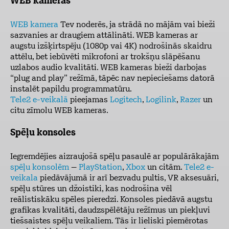
WEB kameras
WEB kamera
Tev noderēs, ja strādā no mājām vai bieži
sazvanies ar draugiem attālināti. WEB kameras ar
augstu izšķirtspēju (1080p vai 4K) nodrošinās skaidru
attēlu, bet iebūvēti mikrofoni ar trokšņu slāpēšanu
uzlabos audio kvalitāti. WEB kameras bieži darbojas
“plug and play” režīmā, tāpēc nav nepieciešams datorā
instalēt papildu programmatūru.
Tele2 e-veikalā
pieejamas
Logitech
,
Logilink
,
Razer
un
citu zīmolu WEB kameras.
Spēļu konsoles
Iegremdējies aizraujošā spēļu pasaulē ar populārākajām
spēļu konsolēm
–
PlayStation
,
Xbox
un citām.
Tele2 e-
veikala
piedāvājumā ir arī bezvadu pultis, VR aksesuāri,
spēļu stūres un džoistiki, kas nodrošina vēl
reālistiskāku spēles pieredzi. Konsoles piedāvā augstu
grafikas kvalitāti, daudzspēlētāju režīmus un piekļuvi
tiešsaistes spēļu veikaliem. Tās ir lieliski piemērotas