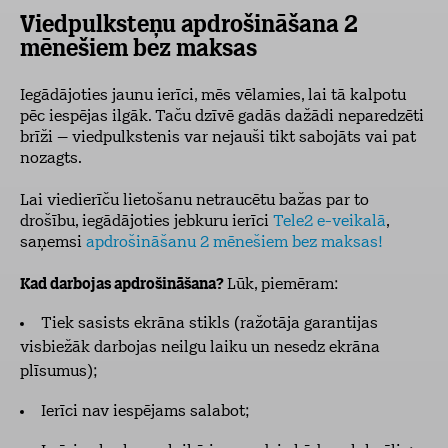
Viedpulksteņu apdrošināšana 2
mēnešiem bez maksas
Iegādājoties jaunu ierīci, mēs vēlamies, lai tā kalpotu
pēc iespējas ilgāk. Taču dzīvē gadās dažādi neparedzēti
brīži – viedpulkstenis var nejauši tikt sabojāts vai pat
nozagts.
Lai viedierīču lietošanu netraucētu bažas par to
drošību, iegādājoties jebkuru ierīci
Tele2 e-veikalā
,
saņemsi
apdrošināšanu 2 mēnešiem bez maksas!
Kad darbojas apdrošināšana?
Lūk, piemēram:
Tiek sasists ekrāna stikls (ražotāja garantijas
visbiežāk darbojas neilgu laiku un nesedz ekrāna
plīsumus);
Ierīci nav iespējams salabot;