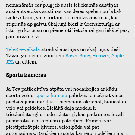
nemanāmās ear plug jeb ausīs ieliekamās austiņas,
ausi aptverošas austiņas, kas derēs spēlēm un labāk
izolēs skaņu, vai sportam piemērotas austiņas, kas
stiprinās ap galvu. Skaļruņi bieži ir ūdensizturīgi, ar
izturīgu korpusu un piemēroti lietošanai gan iekštelpās,
gan brīvā dabā.
Tele2 e-veikalā
atradīsi austiņas un skaļruņus tieši
Tavai gaumei no zīmoliem
Razer
,
Sony
,
Huawei
,
Apple
,
JBL
un citiem.
Sporta kameras
Ja Tev patīk aktīva atpūta vai nodarbojies ar kādu
sporta veidu,
sporta kamera
palīdzēs iemūžināt visus
piedzīvojumu mirkļus – piemēram, skrienot, braucot ar
velo vai peldoties. Lielākā daļa modeļu ir
triecienizturīgi un ūdensizturīgi, kas padara tos ideāli
piemērotus ekstrēmiem apstākļiem. Kameru var
piestiprināt pie ķiveres, velosipēda vai pat
automašīnas. Daudziem sporta kameru modeļiem ir arī