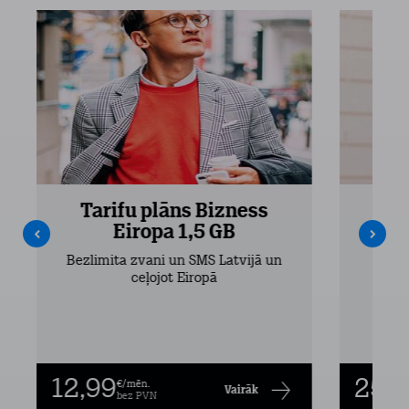
Tarifu plāns Bizness
Ta
Eiropa 1,5 GB
Bezlimita zvani un SMS Latvijā un
Bezli
ceļojot Eiropā
12,99
25,9
€/mēn.
Vairāk
bez PVN