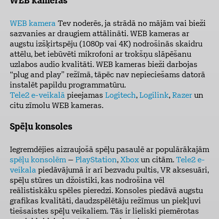
WEB kameras
WEB kamera
Tev noderēs, ja strādā no mājām vai bieži
sazvanies ar draugiem attālināti. WEB kameras ar
augstu izšķirtspēju (1080p vai 4K) nodrošinās skaidru
attēlu, bet iebūvēti mikrofoni ar trokšņu slāpēšanu
uzlabos audio kvalitāti. WEB kameras bieži darbojas
“plug and play” režīmā, tāpēc nav nepieciešams datorā
instalēt papildu programmatūru.
Tele2 e-veikalā
pieejamas
Logitech
,
Logilink
,
Razer
un
citu zīmolu WEB kameras.
Spēļu konsoles
Iegremdējies aizraujošā spēļu pasaulē ar populārākajām
spēļu konsolēm
–
PlayStation
,
Xbox
un citām.
Tele2 e-
veikala
piedāvājumā ir arī bezvadu pultis, VR aksesuāri,
spēļu stūres un džoistiki, kas nodrošina vēl
reālistiskāku spēles pieredzi. Konsoles piedāvā augstu
grafikas kvalitāti, daudzspēlētāju režīmus un piekļuvi
tiešsaistes spēļu veikaliem. Tās ir lieliski piemērotas