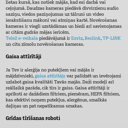
lietas kursā, kas notiek mājās, kad esi darbā vai
ceļojumā. Daudzas kameras piedāvā divvirzienu audio
saziņu, viedos paziņojumus uz tālruni un video
ierakstīšanu mākonī vai atmiņas kartē. Novērošanas
kameras ir viegli uzstādāmas un bieži arī savienojamas
ar citām gudrās mājas ierīcēm.
Tele2 e-veikala
piedāvājumā ir
Ezviz
,
Reolink
,
TP-LINK
un citu zīmolu novērošanas kameras.
Gaisa attīrītāji
Ja Tev ir alerģija no putekļiem vai mājās ir
mājdzīvnieki,
gaisa attīrītājs
var palīdzēt un ievērojami
uzlabot gaisa kvalitāti Tavās majās. Daži modeļi arī
reāllaikā parāda, cik tīrs ir gaiss. Gaisa attīrītāji ir
aprīkoti ar dažādiem filtriem, piemēram, HEPA filtriem,
kas efektīvi noņem putekļus, alergēnus, smalkās
daļiņas un pat nepatīkamus smakas.
Grīdas tīrīšanas roboti