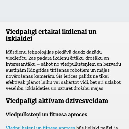
Viedpalīgi ērtākai ikdienai un
izklaidei
Mūsdienu tehnoloģijas piedāvā daudz dažādu
viedierīču, kas padara ikdienu ērtāku, drošāku un
interesantāku – sākot no viedpulksteņiem un bezvadu
austiņām līdz grīdas tīrīšanas robotiem un mājas
novērošanas kamerām. Šīs ierīces palīdz ne tikai
efektīvāk plānot laiku vai sakārtot vidi, bet arī uzlabot
veselību, izklaidēties un uzturēt drošību mājās.
Viedpalīgi aktīvam dzīvesveidam
Viedpulksteņi un fitnesa aproces
Viedpulksteņi un fitnesa aproces
būs lieliski palīgi, ja