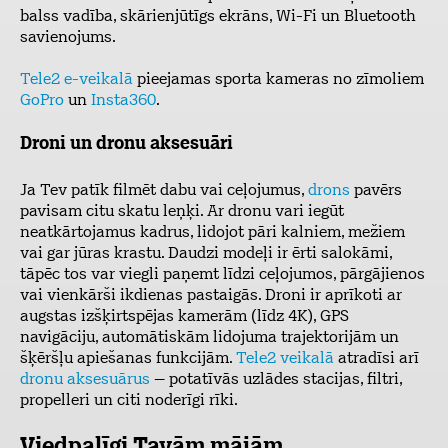
balss vadība, skārienjūtīgs ekrāns, Wi-Fi un Bluetooth
savienojums.
Tele2 e-veikalā
pieejamas sporta kameras no zīmoliem
GoPro
un
Insta360
.
Droni un dronu aksesuāri
Ja Tev patīk filmēt dabu vai ceļojumus,
drons
pavērs
pavisam citu skatu leņķi. Ar dronu vari iegūt
neatkārtojamus kadrus, lidojot pāri kalniem, mežiem
vai gar jūras krastu. Daudzi modeļi ir ērti salokāmi,
tāpēc tos var viegli paņemt līdzi ceļojumos, pārgājienos
vai vienkārši ikdienas pastaigās. Droni ir aprīkoti ar
augstas izšķirtspējas kamerām (līdz 4K), GPS
navigāciju, automātiskām lidojuma trajektorijām un
šķēršļu apiešanas funkcijām.
Tele2 veikalā
atradīsi arī
dronu aksesuārus
– potatīvās uzlādes stacijas, filtri,
propelleri un citi noderīgi rīki.