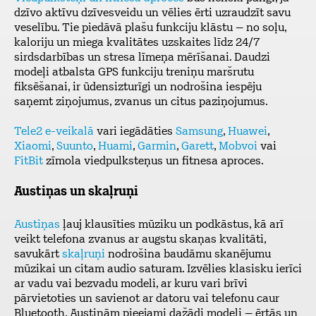
dzīvo aktīvu dzīvesveidu un vēlies ērti uzraudzīt savu
veselību. Tie piedāvā plašu funkciju klāstu – no soļu,
kaloriju un miega kvalitātes uzskaites līdz 24/7
sirdsdarbības un stresa līmeņa mērīšanai. Daudzi
modeļi atbalsta GPS funkciju treniņu maršrutu
fiksēšanai, ir ūdensizturīgi un nodrošina iespēju
saņemt ziņojumus, zvanus un citus paziņojumus.
Tele2 e-veikalā
vari iegādāties
Samsung
,
Huawei
,
Xiaomi
,
Suunto
,
Huami
,
Garmin
,
Garett
,
Mobvoi
vai
FitBit
zīmola viedpulksteņus un fitnesa aproces.
Austiņas un skaļruņi
Austiņas
ļauj klausīties mūziku un podkāstus, kā arī
veikt telefona zvanus ar augstu skaņas kvalitāti,
savukārt
skaļruņi
nodrošina baudāmu skanējumu
mūzikai un citam audio saturam. Izvēlies klasisku ierīci
ar vadu vai bezvadu modeli, ar kuru vari brīvi
pārvietoties un savienot ar datoru vai telefonu caur
Bluetooth. Austiņām pieejami dažādi modeļi – ērtās un