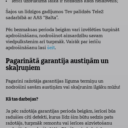
Ierīci uzbrukuma laikā ir nozadzis kāds nelabvēlis;
Šajos un līdzīgos gadījumos Tev palīdzēs Tele2
sadarbībā ar AAS “Balta”.
Pēc bezmaksas perioda beigām vari izvēlēties turpināt
apdrošināšanu, nodrošinot aizsardzību savam
viedpulkstenim arī turpmāk. Vairāk par ierīču
apdrošināšanu lasi
šeit
.
Pagarinātā garantija austiņām un
skaļruņiem
Pagarini ražotāja garantijas līguma termiņu un
nodrošini savām austiņām vai skaļrunim ilgāku mūžu!
Kā tas darbojas?
Ja pēc ražotāja garantijas perioda beigām, ierīcei būs
radušies citi defekti, kurus līdz šim būtu sedzis pats
ražotājs, turpmāk remontu vai ierīces aizvietošanu