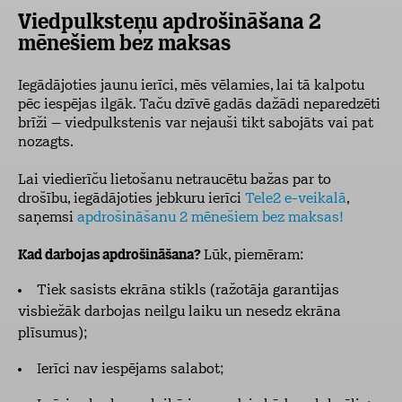
Viedpulksteņu apdrošināšana 2
mēnešiem bez maksas
Iegādājoties jaunu ierīci, mēs vēlamies, lai tā kalpotu
pēc iespējas ilgāk. Taču dzīvē gadās dažādi neparedzēti
brīži – viedpulkstenis var nejauši tikt sabojāts vai pat
nozagts.
Lai viedierīču lietošanu netraucētu bažas par to
drošību, iegādājoties jebkuru ierīci
Tele2 e-veikalā
,
saņemsi
apdrošināšanu 2 mēnešiem bez maksas!
Kad darbojas apdrošināšana?
Lūk, piemēram:
Tiek sasists ekrāna stikls (ražotāja garantijas
visbiežāk darbojas neilgu laiku un nesedz ekrāna
plīsumus);
Ierīci nav iespējams salabot;