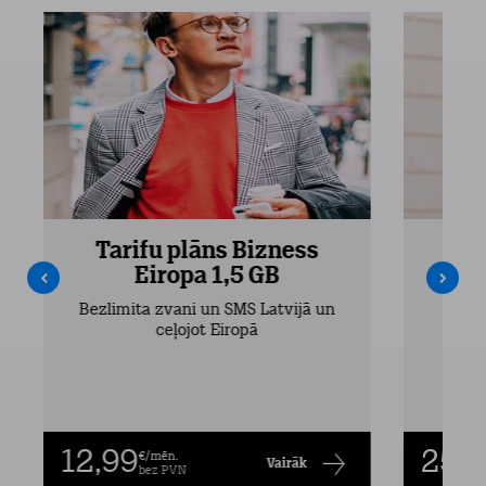
Tarifu plāns Bizness
Ta
Eiropa 1,5 GB
Bezlimita zvani un SMS Latvijā un
Bezli
ceļojot Eiropā
12,99
25,9
€/mēn.
Vairāk
bez PVN