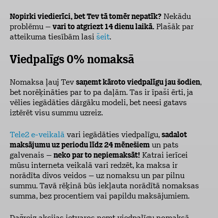
Nopirki viedierīci, bet Tev tā tomēr nepatīk?
Nekādu
problēmu –
vari to atgriezt 14 dienu laikā.
Plašāk par
atteikuma tiesībām lasi
šeit
.
Viedpalīgs 0% nomaksā
Nomaksa ļauj Tev
saņemt kāroto viedpalīgu jau šodien
,
bet norēķināties par to pa daļām. Tas ir īpaši ērti, ja
vēlies iegādāties dārgāku modeli, bet neesi gatavs
iztērēt visu summu uzreiz.
Tele2 e-veikalā
vari iegādāties viedpalīgu,
sadalot
maksājumu uz periodu līdz 24 mēnešiem
un pats
galvenais –
neko par to nepiemaksāt!
Katrai ierīcei
mūsu interneta veikalā vari redzēt, ka maksa ir
norādīta divos veidos – uz nomaksu un par pilnu
summu. Tavā rēķinā būs iekļauta norādītā nomaksas
summa, bez procentiem vai papildu maksājumiem.