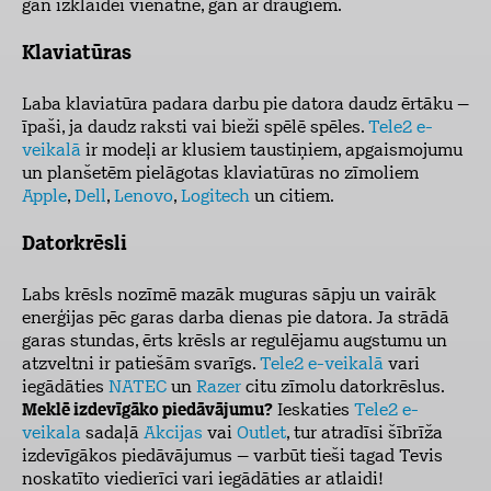
gan izklaidei vienatnē, gan ar draugiem.
Klaviatūras
Laba klaviatūra padara darbu pie datora daudz ērtāku –
īpaši, ja daudz raksti vai bieži spēlē spēles.
Tele2 e-
veikalā
ir modeļi ar klusiem taustiņiem, apgaismojumu
un planšetēm pielāgotas klaviatūras no zīmoliem
Apple
,
Dell
,
Lenovo
,
Logitech
un citiem.
Datorkrēsli
Labs krēsls nozīmē mazāk muguras sāpju un vairāk
enerģijas pēc garas darba dienas pie datora. Ja strādā
garas stundas, ērts krēsls ar regulējamu augstumu un
atzveltni ir patiešām svarīgs.
Tele2 e-veikalā
vari
iegādāties
NATEC
un
Razer
citu zīmolu datorkrēslus.
Meklē izdevīgāko piedāvājumu?
Ieskaties
Tele2 e-
veikala
sadaļā
Akcijas
vai
Outlet
, tur atradīsi šībrīža
izdevīgākos piedāvājumus – varbūt tieši tagad Tevis
noskatīto viedierīci
vari iegādāties ar atlaidi!