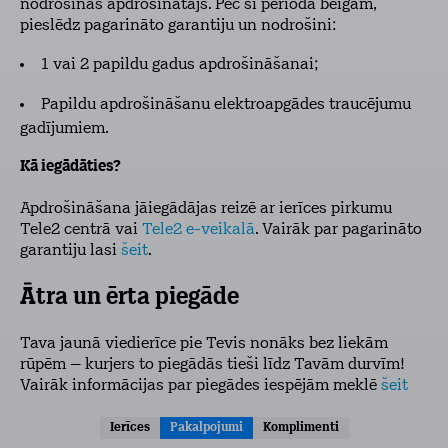
nodrošinās apdrošinātājs. Pēc šī perioda beigām,
pieslēdz pagarināto garantiju un nodrošini:
1 vai 2 papildu gadus apdrošināšanai;
Papildu apdrošināšanu elektroapgādes traucējumu
gadījumiem.
Kā iegādāties?
Apdrošināšana jāiegādājas reizē ar ierīces pirkumu
Tele2 centrā vai
Tele2 e-veikalā
. Vairāk par pagarināto
garantiju lasi
šeit
.
Ātra un ērta piegāde
Tava jaunā viedierīce pie Tevis nonāks bez liekām
rūpēm – kurjers to piegādās tieši līdz Tavām durvīm!
Vairāk informācijas par piegādes iespējām meklē
šeit
Ierīces
Pakalpojumi
Komplimenti