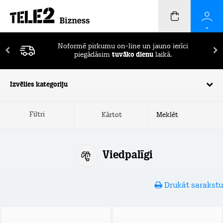
Noformē pirkumu on-line un jauno ierīci
piegādāsim
tuvāko dienu
laikā.
Izvēlies kategoriju
Filtri
Kārtot
Viedpalīgi
Drukāt sarakstu