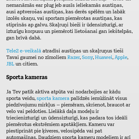
nemanāmās ear plug jeb ausīs ieliekamās austiņas,
ausi aptverošas austiņas, kas derēs spēlēm un labāk
izolēs skaņu, vai sportam piemērotas austiņas, kas
stiprinās ap galvu. Skaļruņi bieži ir ūdensizturīgi, ar
izturīgu korpusu un piemēroti lietošanai gan iekštelpās,
gan brīvā dabā.
Tele2 e-veikalā
atradīsi austiņas un skaļruņus tieši
Tavai gaumei no zīmoliem
Razer
,
Sony
,
Huawei
,
Apple
,
JBL
un citiem.
Sporta kameras
Ja Tev patīk aktīva atpūta vai nodarbojies ar kādu
sporta veidu,
sporta kamera
palīdzēs iemūžināt visus
piedzīvojumu mirkļus – piemēram, skrienot, braucot ar
velo vai peldoties. Lielākā daļa modeļu ir
triecienizturīgi un ūdensizturīgi, kas padara tos ideāli
piemērotus ekstrēmiem apstākļiem. Kameru var
piestiprināt pie ķiveres, velosipēda vai pat
automašīnas. Daudziem sporta kameru modeļiem ir arī