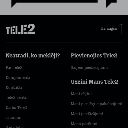
Uz augšu
Neatradi, ko meklēji?
Pievienojies Tele2
Par Tele2
Saņem piedāvājumu
Komplimenti
Uzzini Mans Tele2
Kontakti
Mani rēķini
Tele2 centri
Mani pieslēgtie pakalpojumi
Darbs Tele2
Mani piedāvājumi
Jaunumi
Mans patēriņš
Sadarbība