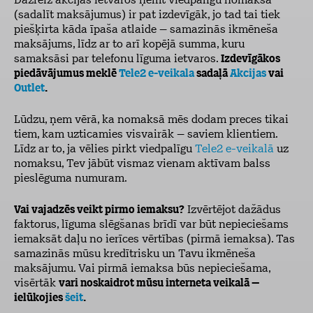
Dažreiz akcijas ietvaros ņemt viedpalīgu nomaksā
(sadalīt maksājumus) ir pat izdevīgāk, jo tad tai tiek
piešķirta kāda īpaša atlaide – samazinās ikmēneša
maksājums, līdz ar to arī kopējā summa, kuru
samaksāsi par telefonu līguma ietvaros.
Izdevīgākos
piedāvājumus meklē
Tele2 e-veikala
sadaļā
Akcijas
vai
Outlet
.
Lūdzu, ņem vērā, ka nomaksā mēs dodam preces tikai
tiem, kam uzticamies visvairāk – saviem klientiem.
Līdz ar to, ja vēlies pirkt viedpalīgu
Tele2 e-veikalā
uz
nomaksu, Tev jābūt vismaz vienam aktīvam balss
pieslēguma numuram.
Vai vajadzēs veikt pirmo iemaksu?
Izvērtējot dažādus
faktorus, līguma slēgšanas brīdī var būt nepieciešams
iemaksāt daļu no ierīces vērtības (pirmā iemaksa). Tas
samazinās mūsu kredītrisku un Tavu ikmēneša
maksājumu. Vai pirmā iemaksa būs nepieciešama,
visērtāk
vari noskaidrot mūsu interneta veikalā –
ielūkojies
šeit
.