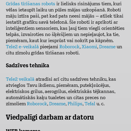
Grīdas tīrīšanas robots
ir lielisks risinājums tiem, kuri
vēlas ietaupīt laiku un pūles mājas uzkopšanā. Roboti
māju iztīra paši, pat kad pats neesi mājās – atliek tikai
iestatīt grafiku savā telefonā. Šie roboti ir aprīkoti ar
inteliģentiem sensoriem, kas ļauj tiem viegli orientēties
telpās, izvairoties no šķēršļiem un nepieļaujot, ka tie,
piemēram, kaut kur iesprūst vai nokrīt pa kāpnēm.
Tele2 e-veikalā
pieejami
Roborock
,
Xiaomi
,
Dreame
un
citu zīmolu grīdas tīrīšanas roboti.
Sadzīves tehnika
Tele2 veikalā
atradīsi arī citu sadzīves tehniku, kas
atvieglos Tavu ikdienu, piemēram, putekļsūcējus,
elektriskos grilus, aerogrilus, elektriskās tējkannas,
automātiskās kaķu tualetes un citas preces no
zīmoliem
Roborock
,
Dreame
,
Philips
,
Tefal
u. c.
Viedpalīgi darbam ar datoru