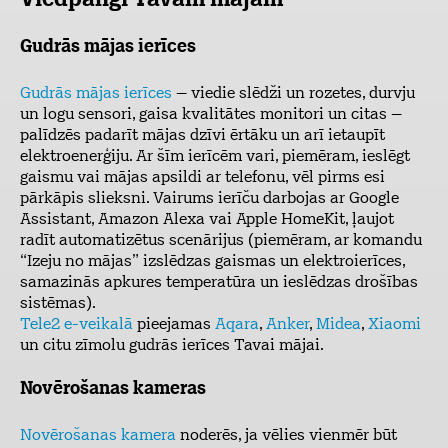
Viedpalīgi Tavām mājām
Gudrās mājas ierīces
Gudrās mājas ierīces
– viedie slēdži un rozetes, durvju
un logu sensori, gaisa kvalitātes monitori un citas –
palīdzēs padarīt mājas dzīvi ērtāku un arī ietaupīt
elektroenerģiju. Ar šīm ierīcēm vari, piemēram, ieslēgt
gaismu vai mājas apsildi ar telefonu, vēl pirms esi
pārkāpis slieksni. Vairums ierīču darbojas ar Google
Assistant, Amazon Alexa vai Apple HomeKit, ļaujot
radīt automatizētus scenārijus (piemēram, ar komandu
“Izeju no mājas” izslēdzas gaismas un elektroierīces,
samazinās apkures temperatūra un ieslēdzas drošības
sistēmas).
Tele2 e-veikalā
pieejamas
Aqara
,
Anker
,
Midea
,
Xiaomi
un citu zīmolu gudrās ierīces Tavai mājai.
Novērošanas kameras
Novērošanas kamera
noderēs, ja vēlies vienmēr būt