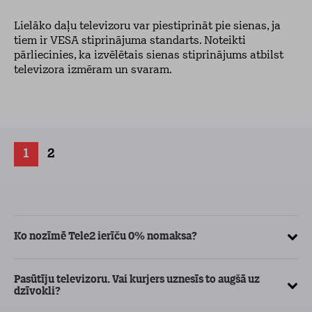
Lielāko daļu televizoru var piestiprināt pie sienas, ja
tiem ir VESA stiprinājuma standarts. Noteikti
pārliecinies, ka izvēlētais sienas stiprinājums atbilst
televizora izmēram un svaram.
1
2
Ko nozīmē Tele2 ierīču 0% nomaksa?
Vē
pa
Pasūtīju televizoru. Vai kurjers uznesīs to augšā uz
dzīvokli?
Kā
ma