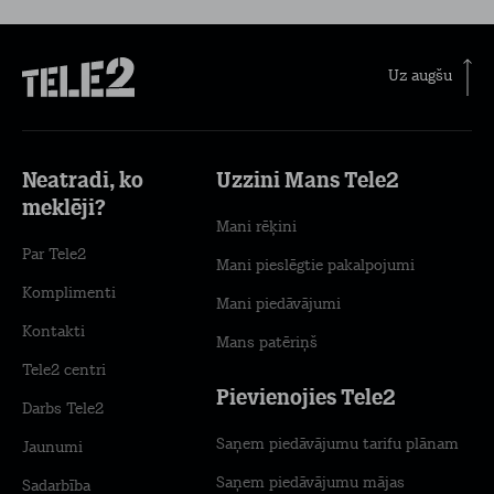
Uz augšu
Neatradi, ko
Uzzini Mans Tele2
meklēji?
Mani rēķini
Par Tele2
Mani pieslēgtie pakalpojumi
Komplimenti
Mani piedāvājumi
Kontakti
Mans patēriņš
Tele2 centri
Pievienojies Tele2
Darbs Tele2
Saņem piedāvājumu tarifu plānam
Jaunumi
Saņem piedāvājumu mājas
Sadarbība