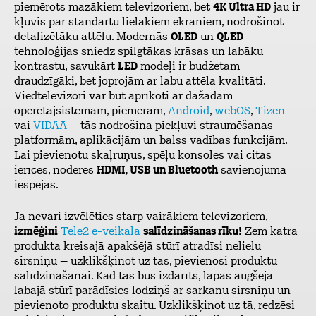
piemērots mazākiem televizoriem, bet
4K Ultra HD
jau ir
kļuvis par standartu lielākiem ekrāniem, nodrošinot
detalizētāku attēlu. Modernās
OLED
un
QLED
tehnoloģijas sniedz spilgtākas krāsas un labāku
kontrastu, savukārt
LED
modeļi ir budžetam
draudzīgāki, bet joprojām ar labu attēla kvalitāti.
Viedtelevizori var būt aprīkoti ar dažādām
operētājsistēmām, piemēram,
Android
,
webOS
,
Tizen
vai
VIDAA
– tās nodrošina piekļuvi straumēšanas
platformām, aplikācijām un balss vadības funkcijām.
Lai pievienotu skaļruņus, spēļu konsoles vai citas
ierīces, noderēs
HDMI, USB un Bluetooth
savienojuma
iespējas.
Ja nevari izvēlēties starp vairākiem televizoriem,
izmēģini
Tele2 e-veikala
salīdzināšanas rīku!
Zem katra
produkta kreisajā apakšējā stūrī atradīsi nelielu
sirsniņu – uzklikšķinot uz tās, pievienosi produktu
salīdzināšanai. Kad tas būs izdarīts, lapas augšējā
labajā stūrī parādīsies lodziņš ar sarkanu sirsniņu un
pievienoto produktu skaitu. Uzklikšķinot uz tā, redzēsi