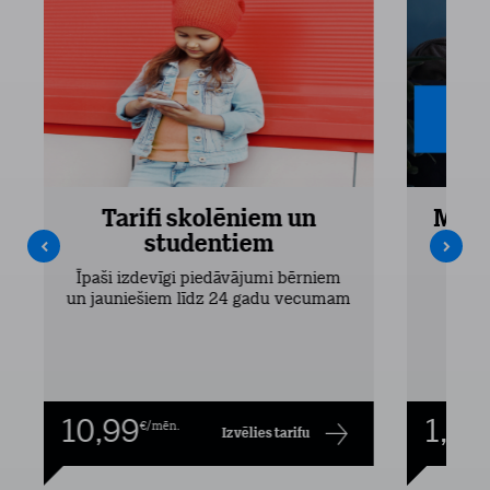
Tarifi skolēniem un
Mobi
studentiem
Pieejam
Īpaši izdevīgi piedāvājumi bērniem
un jauniešiem līdz 24 gadu vecumam
10,99
1,00
€/mēn.
Izvēlies tarifu