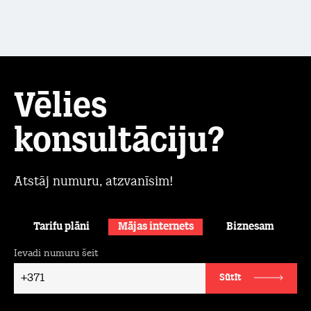
Vēlies
konsultāciju?
Atstāj numuru, atzvanīsim!
Tarifu plāni
Mājas internets
Biznesam
Ievadi numuru šeit
+371
Sūtīt