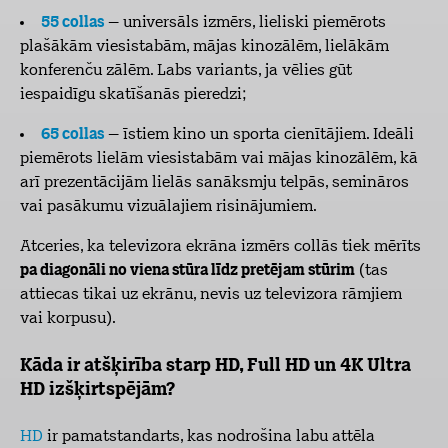
55 collas
– universāls izmērs, lieliski piemērots
plašākām viesistabām, mājas kinozālēm, lielākām
konferenču zālēm. Labs variants, ja vēlies gūt
iespaidīgu skatīšanās pieredzi;
65 collas
– īstiem kino un sporta cienītājiem. Ideāli
piemērots lielām viesistabām vai mājas kinozālēm, kā
arī prezentācijām lielās sanāksmju telpās, semināros
vai pasākumu vizuālajiem risinājumiem.
Atceries, ka televizora ekrāna izmērs collās tiek mērīts
pa diagonāli no viena stūra līdz pretējam stūrim
(tas
attiecas tikai uz ekrānu, nevis uz televizora rāmjiem
vai korpusu).
Kāda ir atšķirība starp HD, Full HD un 4K Ultra
HD izšķirtspējām?
HD
ir pamatstandarts, kas nodrošina labu attēla