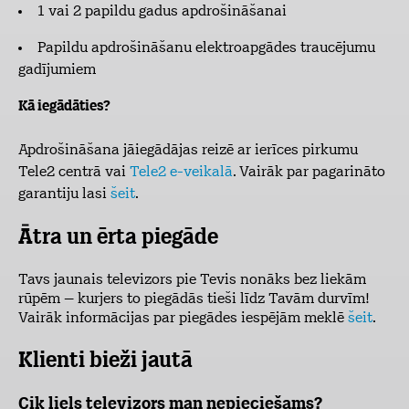
1 vai 2 papildu gadus apdrošināšanai
Papildu apdrošināšanu elektroapgādes traucējumu
gadījumiem
Kā iegādāties?
Apdrošināšana jāiegādājas reizē ar ierīces pirkumu
Tele2 centrā vai
Tele2 e-veikalā
. Vairāk par pagarināto
garantiju lasi
šeit
.
Ātra un ērta piegāde
Tavs jaunais televizors pie Tevis nonāks bez liekām
rūpēm – kurjers to piegādās tieši līdz Tavām durvīm!
Vairāk informācijas par piegādes iespējām meklē
šeit
.
Klienti bieži jautā
Cik liels televizors man nepieciešams?