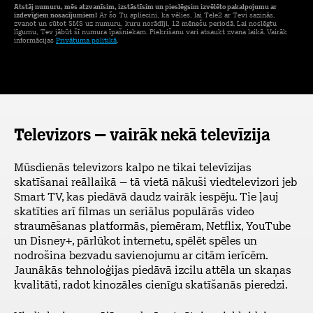
Atstāj numuru, mēs atzvanīsim, izstāstīsim un pieslēgsim izvēlēto pakalpojumu ar
izdevīgiem nosacījumiem!
Ar šo Tu apliecini, ka vēlies, lai Tele2 ar Tevi sazinās,
zvanot un sūtot SMS uz numuru, kuru norādīji, 12 mēnešu periodā. Lai noslēgtu
līgumu, Tev jābūt šī numura īpašniekam. Piekrišanu vari atsaukt zvana laikā. Vairāk
informācijas
Privātuma politikā
.
Televizors – vairāk nekā televīzija
Mūsdienās televizors kalpo ne tikai televīzijas
skatīšanai reāllaikā – tā vietā nākuši viedtelevizori jeb
Smart TV, kas piedāvā daudz vairāk iespēju. Tie ļauj
skatīties arī filmas un seriālus populārās video
straumēšanas platformās, piemēram, Netflix, YouTube
un Disney+, pārlūkot internetu, spēlēt spēles un
nodrošina bezvadu savienojumu ar citām ierīcēm.
Jaunākās tehnoloģijas piedāvā izcilu attēla un skaņas
kvalitāti, radot kinozāles cienīgu skatīšanās pieredzi.