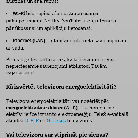
austiņas un skaļruņus;
Wi-Fi
būs nepieciešams straumēšanas
pakalpojumiem (Netflix, YouTube u. c.), interneta
pārlūkošanai un aplikāciju lietošanai;
Ethernet (LAN)
– stabilam interneta savienojumam
ar vadu.
Pirms iegādes pārliecinies, ka televizoram ir visi
nepieciešamie savienojumi atbilstoši Tavām
vajadzībām!
Kā izvērtēt televizora energoefektivitāti?
Televizora energoefektivitāti var novērtēt pēc
energoefektivitātes klases (A - G)
– tā norāda, cik
efektīvi ierīce izmanto elektroenerģiju. Tele2 e-veikalā
atradīsi
D
,
E
,
F
un
G klases
televizorus.
Vai televizoru var stiprināt pie sienas?