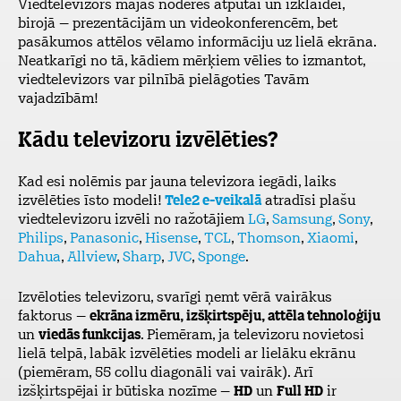
Viedtelevizors mājās noderēs atpūtai un izklaidei,
birojā – prezentācijām un videokonferencēm, bet
pasākumos attēlos vēlamo informāciju uz lielā ekrāna.
Neatkarīgi no tā, kādiem mērķiem vēlies to izmantot,
viedtelevizors var pilnībā pielāgoties Tavām
vajadzībām!
Kādu televizoru izvēlēties?
Kad esi nolēmis par jauna
televizora iegādi, laiks
izvēlēties īsto modeli!
Tele2 e-veikalā
atradīsi plašu
viedtelevizoru izvēli no ražotājiem
LG
,
Samsung
,
Sony
,
Philips
,
Panasonic
,
Hisense
,
TCL
,
Thomson
,
Xiaomi
,
Dahua
,
Allview
,
Sharp
,
JVC
,
Sponge
.
Izvēloties televizoru, svarīgi ņemt vērā vairākus
faktorus –
ekrāna izmēru, izšķirtspēju, attēla tehnoloģiju
un
viedās funkcijas
. Piemēram, ja televizoru novietosi
lielā telpā, labāk izvēlēties modeli ar lielāku ekrānu
(piemēram, 55 collu diagonāli vai vairāk). Arī
izšķirtspējai ir būtiska nozīme –
HD
un
Full HD
ir