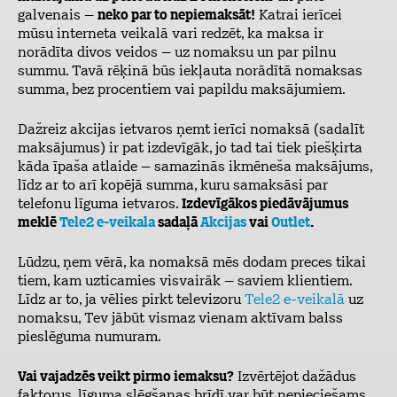
galvenais –
neko par to nepiemaksāt!
Katrai ierīcei
mūsu interneta veikalā vari redzēt, ka maksa ir
norādīta divos veidos – uz nomaksu un par pilnu
summu. Tavā rēķinā būs iekļauta norādītā nomaksas
summa, bez procentiem vai papildu maksājumiem.
Dažreiz akcijas ietvaros ņemt ierīci nomaksā (sadalīt
maksājumus) ir pat izdevīgāk, jo tad tai tiek piešķirta
kāda īpaša atlaide – samazinās ikmēneša maksājums,
līdz ar to arī kopējā summa, kuru samaksāsi par
telefonu līguma ietvaros.
Izdevīgākos piedāvājumus
meklē
Tele2 e-veikala
sadaļā
Akcijas
vai
Outlet
.
Lūdzu, ņem vērā, ka nomaksā mēs dodam preces tikai
tiem, kam uzticamies visvairāk – saviem klientiem.
Līdz ar to, ja vēlies pirkt televizoru
Tele2 e-veikalā
uz
nomaksu, Tev jābūt vismaz vienam aktīvam balss
pieslēguma numuram.
Vai vajadzēs veikt pirmo iemaksu?
Izvērtējot dažādus
faktorus, līguma slēgšanas brīdī var būt nepieciešams