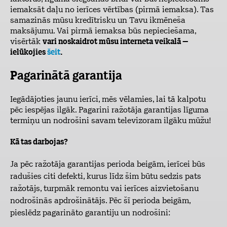
iemaksāt daļu no ierīces vērtības (pirmā iemaksa). Tas
samazinās mūsu kredītrisku un Tavu ikmēneša
maksājumu. Vai pirmā iemaksa būs nepieciešama,
visērtāk
vari noskaidrot mūsu interneta veikalā –
ielūkojies
šeit
.
Pagarinātā garantija
Iegādājoties jaunu ierīci, mēs vēlamies, lai tā kalpotu
pēc iespējas ilgāk. Pagarini ražotāja garantijas līguma
termiņu un nodrošini savam televizoram ilgāku mūžu!
Kā tas darbojas?
Ja pēc ražotāja garantijas perioda beigām, ierīcei būs
radušies citi defekti, kurus līdz šim būtu sedzis pats
ražotājs, turpmāk remontu vai ierīces aizvietošanu
nodrošinās apdrošinātājs. Pēc šī perioda beigām,
pieslēdz pagarināto garantiju un nodrošini: