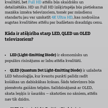
kvalitāti, bet
Full HD
attēls būs skaidrāks un
detalizētāks. HD un Full HD izšķirtspēja būs pietiekama
mazāka izmēra televizoriem, tomēr par mūsdienu
standartu jau var uzskatīt
4K Ultra HD
, kas nodrošina
augstas kvalitātes attēlu par budžetam draudzīgu cenu.
Kāda ir atšķirība starp LED, QLED un OLED
televizoriem?
LED (Light-Emitting Diode)
ir ekonomisks un
populārs risinājums ar labu attēla kvalitāti.
QLED (Quantum Dot Light-Emitting Diode)
ir uzlabota
LED tehnoloģija, kur kvantu punkti palīdz radīt
košākas un dabiskākas krāsas. Šāds televizors būs
piemērots gaišām telpām. Salīdzinājumā ar OLED,
skata leņķis ir šaurāks – skatoties no sāniem, attēls
nav tik dzidrs.