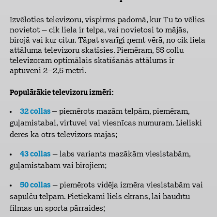
Izvēloties televizoru, vispirms padomā, kur Tu to vēlies
novietot – cik liela ir telpa, vai novietosi to mājās,
birojā vai kur citur. Tāpat svarīgi ņemt vērā, no cik liela
attāluma televizoru skatīsies. Piemēram, 55 collu
televizoram optimālais skatīšanās attālums ir
aptuveni 2–2,5 metri.
Populārākie televizoru izmēri:
32 collas
– piemērots mazām telpām, piemēram,
guļamistabai, virtuvei vai viesnīcas numuram. Lieliski
derēs kā otrs televizors mājās;
43 collas
– labs variants mazākām viesistabām,
guļamistabām vai birojiem;
50 collas
– piemērots vidēja izmēra viesistabām vai
sapulču telpām. Pietiekami liels ekrāns, lai baudītu
filmas un sporta pārraides;