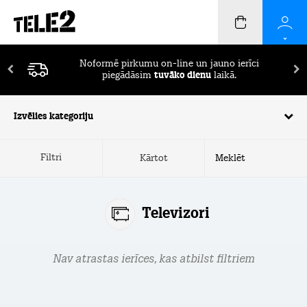
Noformē pirkumu on-line un jauno ierīci
piegādāsim
tuvāko dienu
laikā.
Izvēlies kategoriju
Filtri
Kārtot
Televizori
Nav atrastas ierīces, kas atbilst filtriem