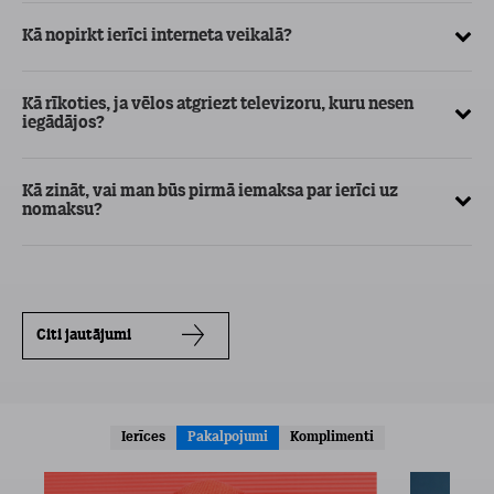
Kā nopirkt ierīci interneta veikalā?
Vē
ka
Kā rīkoties, ja vēlos atgriezt televizoru, kuru nesen
iegādājos?
Kā
Kā zināt, vai man būs pirmā iemaksa par ierīci uz
nomaksu?
Citi jautājumi
Ierīces
Pakalpojumi
Komplimenti