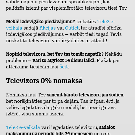
salīdzinājumu pēc dažādām specifikācijām, kas
palīdzēs izlemt par vispiemērotāko televizoru tieši Tev.
Meklē izdevīgāko piedāvājumu?
Ieskaties
Tele2 e-
veikala
sadaļā
Akcijas
vai
Outlet
, tur atradīsi šībrīža
izdevīgākos piedāvājumus – varbūt tieši tagad Tevis
noskatīto televizoru vari iegādāties ar atlaidi!
Nopirki televizoru, bet Tev tas tomēr nepatīk?
Nekādu
problēmu –
vari to atgriezt 14 dienu laikā.
Plašāk par
atteikuma tiesībām lasi
šeit
.
Televizors 0% nomaksā
Nomaksa ļauj Tev
saņemt kāroto televizoru jau šodien
,
bet norēķināties par to pa daļām. Tas ir īpaši ērti, ja
vēlies iegādāties dārgāku modeli, bet neesi gatavs
iztērēt visu summu uzreiz.
Tele2 e-veikalā
vari iegādāties televizoru,
sadalot
maksājumu uz periodu līdz 24 mēnešiem
un pats