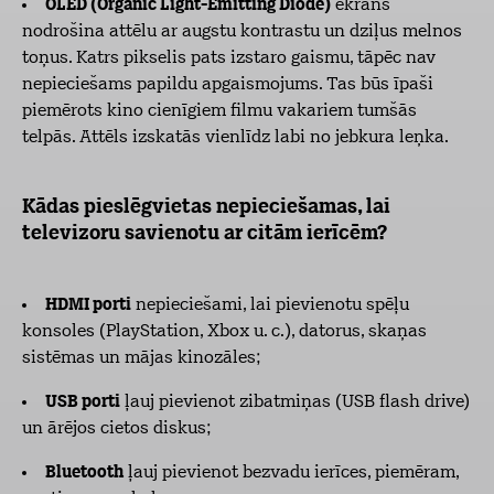
OLED (Organic Light-Emitting Diode)
ekrāns
nodrošina attēlu ar augstu kontrastu un dziļus melnos
toņus. Katrs pikselis pats izstaro gaismu, tāpēc nav
nepieciešams papildu apgaismojums. Tas būs īpaši
piemērots kino cienīgiem filmu vakariem tumšās
telpās. Attēls izskatās vienlīdz labi no jebkura leņka.
Kādas pieslēgvietas nepieciešamas, lai
televizoru savienotu ar citām ierīcēm?
HDMI porti
nepieciešami, lai pievienotu spēļu
konsoles (PlayStation, Xbox u. c.), datorus, skaņas
sistēmas un mājas kinozāles;
USB porti
ļauj pievienot zibatmiņas (USB flash drive)
un ārējos cietos diskus;
Bluetooth
ļauj pievienot bezvadu ierīces, piemēram,