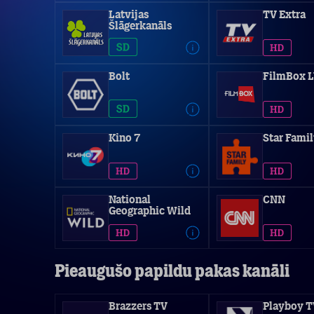
Latvijas
TV Extra
Šlāgerkanāls
Bolt
FilmBox 
Kino 7
Star Fami
National
CNN
Geographic Wild
Pieaugušo papildu pakas kanāli
Brazzers TV
Playboy T