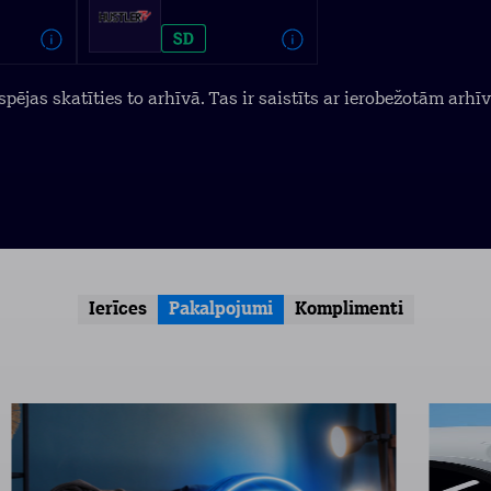
pējas skatīties to arhīvā. Tas ir saistīts ar ierobežotām arhī
Ierīces
Pakalpojumi
Komplimenti