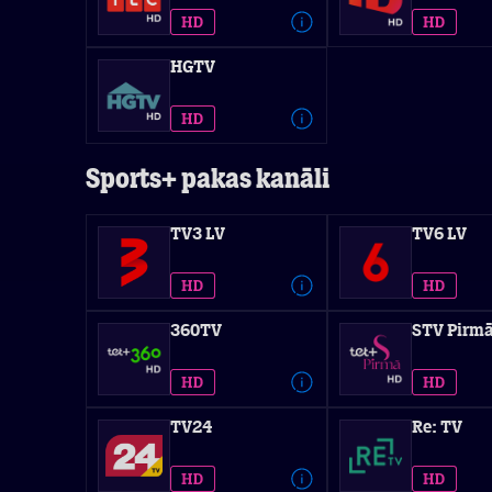
HGTV
Sports+ pakas kanāli
TV3 LV
TV6 LV
360TV
STV Pirmā
TV24
Re: TV