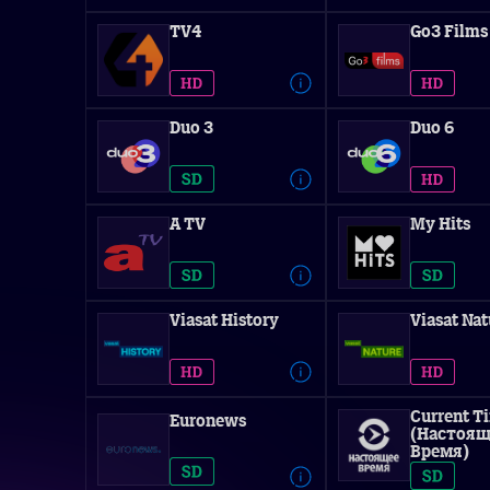
TV4
Go3 Films
Duo 3
Duo 6
A TV
My Hits
Viasat History
Viasat Nat
Current T
Euronews
(Настоящ
Время)