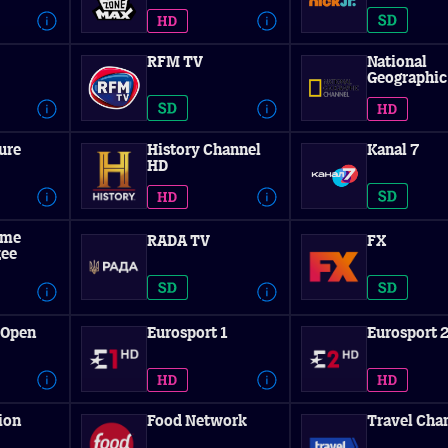
RFM TV
National
Geographic
ure
History Channel
Kanal 7
HD
ime
RADA TV
FX
ее
 Open
Eurosport 1
Eurosport 
ion
Food Network
Travel Cha