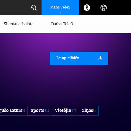
Mans Tele2
Klientu atbalsts
Darbs Tele2
Lejupielādēt
gušo saturs
3
Sports
10
Vietējie
14
Ziņas
6