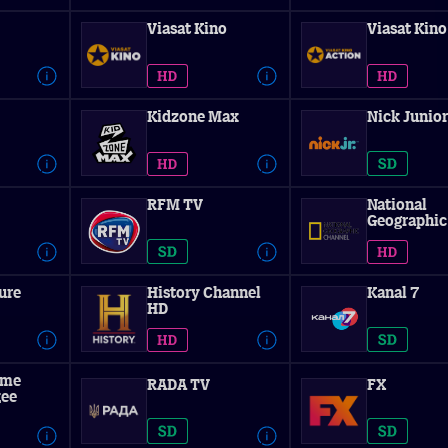
Viasat Kino
Viasat Kino
Kidzone Max
Nick Junior
RFM TV
National
Geographic
ure
History Channel
Kanal 7
HD
ime
RADA TV
FX
ее