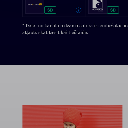
* Daļai no kanālā redzamā satura ir ierobežotas ies
atļauts skatīties tikai tiešraidē.