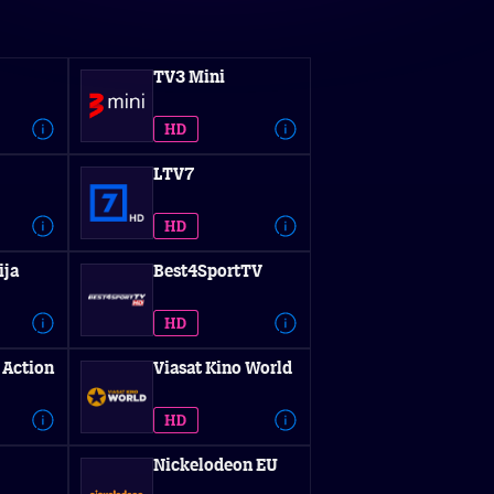
TV3 Mini
LTV7
ija
Best4SportTV
 Action
Viasat Kino World
Nickelodeon EU