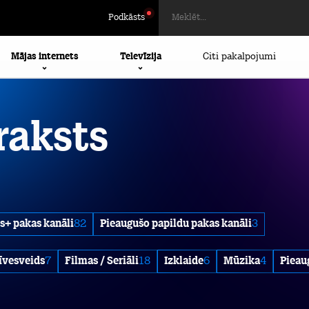
Podkāsts
Mājas internets
Televīzija
Citi pakalpojumi
raksts
s+ pakas kanāli
82
Pieaugušo papildu pakas kanāli
3
īvesveids
7
Filmas / Seriāli
18
Izklaide
6
Mūzika
4
Pieau