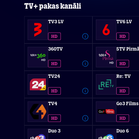
TV+ pakas kanāli
TV3 LV
TV6 LV
360TV
STV Pirmā
TV24
Re: TV
TV4
Go3 Films
Duo 3
Duo 6