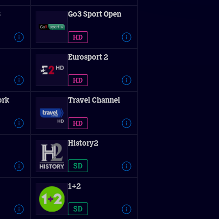
3
Go3 Sport Open
Eurosport 2
ork
Travel Channel
History2
1+2