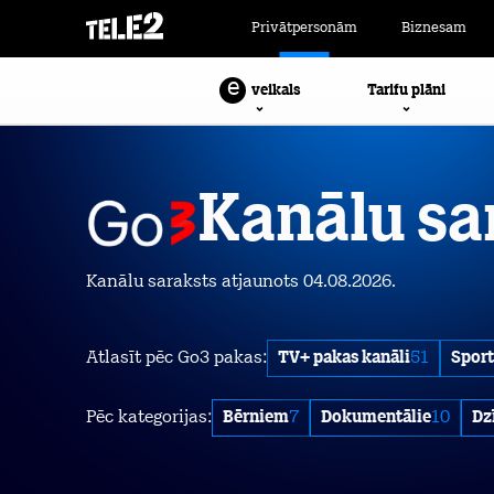
Privātpersonām
Biznesam
e
Tarifu plāni
veikals
Kanālu sa
Kanālu saraksts atjaunots 04.08.2026.
Atlasīt pēc Go3 pakas:
TV+ pakas kanāli
51
Sport
Pēc kategorijas:
Bērniem
7
Dokumentālie
10
Dz