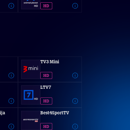
TV3 Mini
LTV7
ija
Best4SportTV