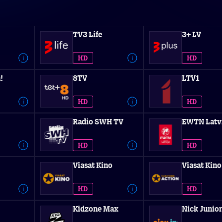
TV3 Life
3+ LV
!
8TV
LTV1
Radio SWH TV
EWTN Latv
Viasat Kino
Viasat Kino
Kidzone Max
Nick Junior