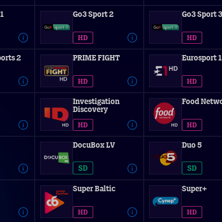
 1
Go3 Sport 2
Go3 Sport 
orts 2
PRIME FIGHT
Eurosport 1
Investigation
Food Netw
Discovery
DocuBox LV
Duo 5
Super Baltic
Super+