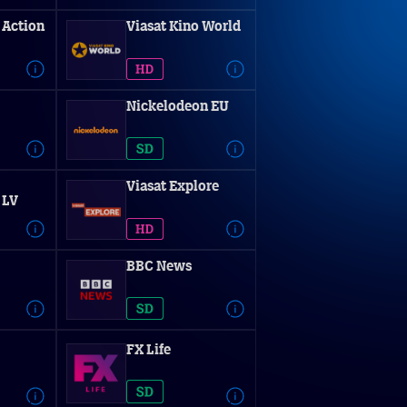
 Action
Viasat Kino World
Nickelodeon EU
Viasat Explore
 LV
BBC News
FX Life