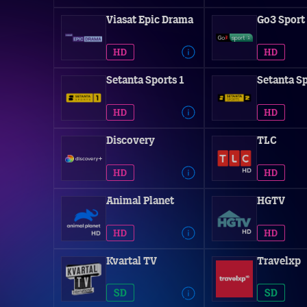
Viasat Epic Drama
Go3 Sport
Setanta Sports 1
Setanta Sp
Discovery
TLC
Animal Planet
HGTV
Kvartal TV
Travelxp