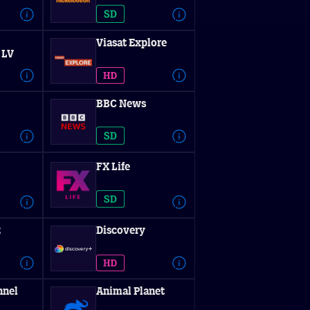
Viasat Explore
 LV
BBC News
FX Life
2
Discovery
nnel
Animal Planet