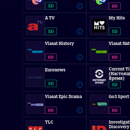
A TV
My Hits
Viasat History
Viasat Nat
Current T
Euronews
(Настоящ
Время)
Viasat Epic Drama
Go3 Sport
TLC
Investigat
Discovery