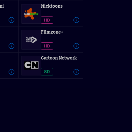
ni
Nicktoons
Filmzone+
Cartoon Network