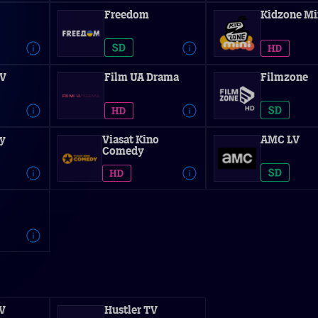
Freedom
Kidzone Mi
LV
Film UA Drama
Filmzone
ly
Viasat Kino
AMC LV
Comedy
V
Hustler TV