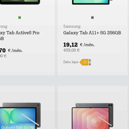
ung
Samsung
xy Tab Active5 Pro
Galaxy Tab A11+ 5G 256GB
GB
19,12
€ /mēn.
,70
459,00 €
€ /mēn.
00 €
Datu lapa