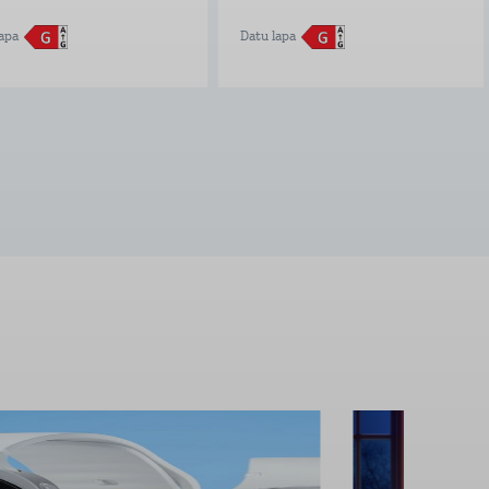
apa
Datu lapa