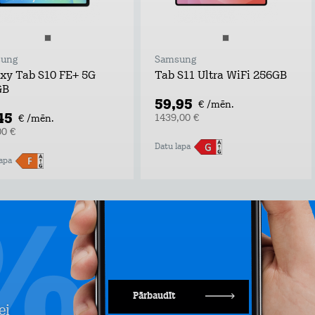
ung
Samsung
xy Tab S10 FE+ 5G
Tab S11 Ultra WiFi 256GB
GB
59,95
€ /mēn.
45
1439,00 €
€ /mēn.
00 €
Datu lapa
apa
Pārbaudīt
ei