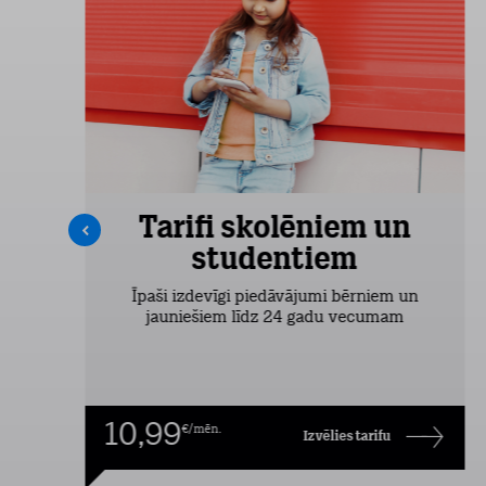
Tarifi skolēniem un
studentiem
šas
Īpaši izdevīgi piedāvājumi bērniem un
jauniešiem līdz 24 gadu vecumam
10,99
€/mēn.
Izvēlies tarifu