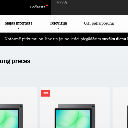
Meklēt...
Podkāsts
Mājas internets
Televīzija
Citi pakalpojumi
Noformē pirkumu on-line un jauno ierīci piegādāsim
tuvāko dienu
l
ung preces
-50€