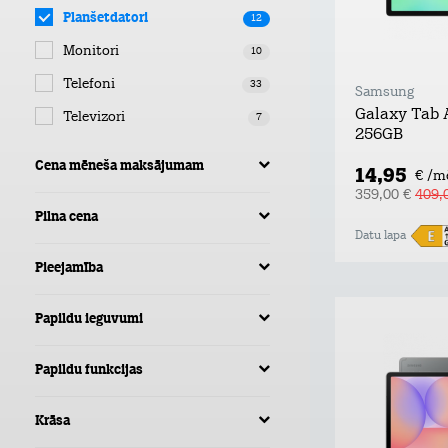
Planšetdatori
12
Monitori
10
Telefoni
33
Samsung
Galaxy Tab 
Televizori
7
256GB
Cena mēneša maksājumam
14,95
€ /m
359,00 €
409,
Pilna cena
Datu lapa
Pieejamība
Papildu ieguvumi
Papildu funkcijas
Krāsa