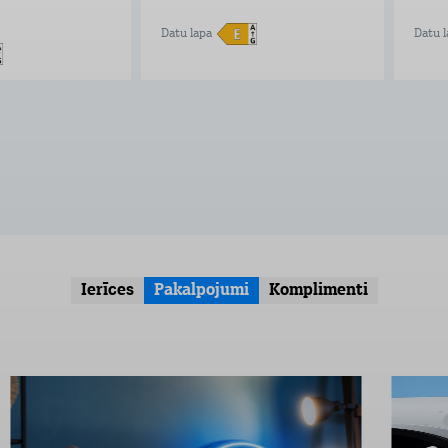
Datu lapa
Datu l
Ierīces
Pakalpojumi
Komplimenti