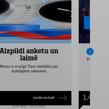
Aizpildi anketu un
Inte
laimē
Pirmos 2 mēn
vieglākais
Mums ir svarīgs Tavs viedoklis par
dr
mobilajiem sakariem
1,49
€/mēn.
Izteikt viedokli
24.07.2026. - 09.10.2026.