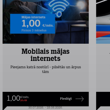
Mobilais mājas
internets
Pieejams katrā nostūrī - pilsētās un ārpus
tām
1,00
€/mēn.
Pieslēgt
24,49
30.07.2026. - 28.08.2026.