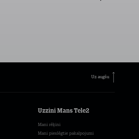
Uz augšu
Uzzini Mans Tele2
Mani rēķini
Mani pieslēgtie pakalpojumi