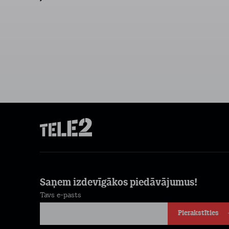
Saņem izdevīgākos piedāvājumus!
Tavs e-pasts
Pierakstīties