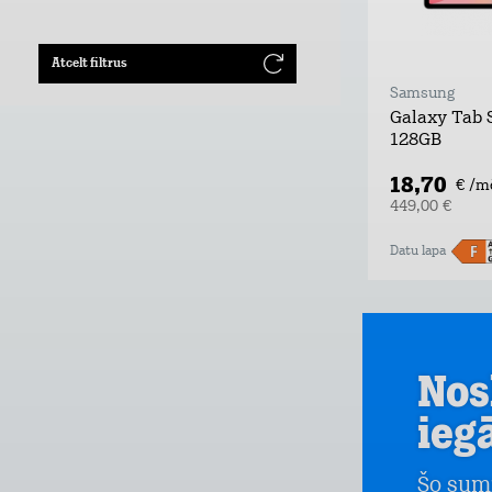
Atcelt filtrus
Samsung
Galaxy Tab S
128GB
18,70
€ /m
449,00 €
Datu lapa
Nos
ieg
Šo sum