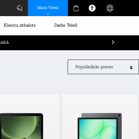
Mans Tele2
Klientu atbalsts
Darbs Tele2
aikā.
Populārākās preces