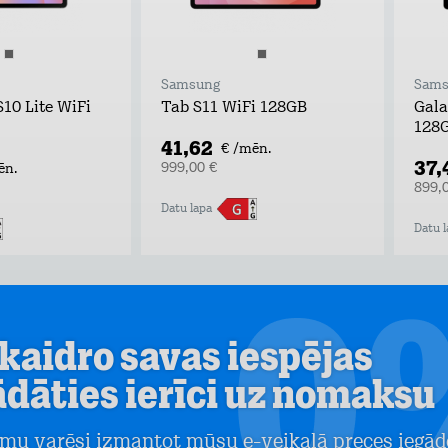
Samsung
Sams
10 Lite WiFi
Tab S11 WiFi 128GB
Gala
128
41,62
€ /mēn.
37,
999,00 €
ēn.
899,
Datu lapa
Datu l
kaidro savas iespējas
ādāties ierīci uz nomaksu
mu varēsi izmantot mūsu e-veikalā preces iegād