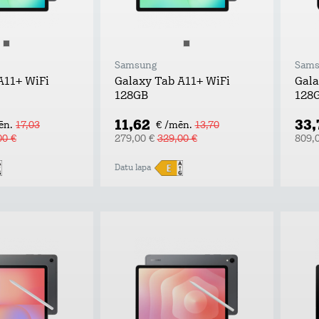
Samsung
Sams
A11+ WiFi
Galaxy Tab A11+ WiFi
Gala
128GB
128
11,62
33
ēn.
17,03
€ /mēn.
13,70
00 €
279,00 €
329,00 €
809,
Datu lapa