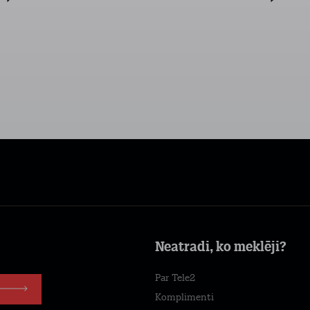
Neatradi, ko meklēji?
Par Tele2
Komplimenti