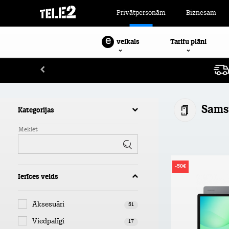
Privātpersonām
Biznesam
e
Tarifu plāni
veikals
Sams
Kategorijas
Meklēt
-50€
Ierīces veids
Aksesuāri
51
Viedpalīgi
17