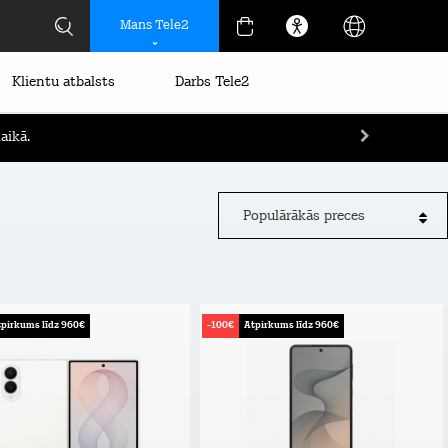
Mans Tele2
Klientu atbalsts
Darbs Tele2
aikā.
Populārākās preces
pirkums līdz 960€
-100€
Atpirkums līdz 960€