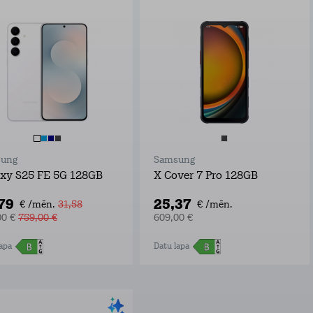
ung
Samsung
xy S25 FE 5G 128GB
X Cover 7 Pro 128GB
,79
25,37
€ /mēn.
31,58
€ /mēn.
00 €
759,00 €
609,00 €
apa
Datu lapa