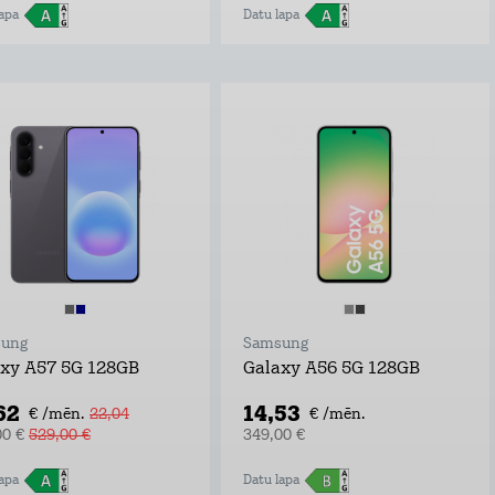
apa
Datu lapa
ung
Samsung
xy A57 5G 128GB
Galaxy A56 5G 128GB
62
14,53
€ /mēn.
22,04
€ /mēn.
00 €
529,00 €
349,00 €
apa
Datu lapa