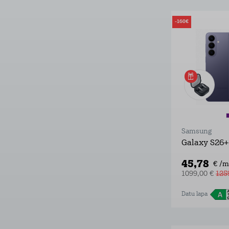
-160€
Samsung
Galaxy S26+
45,78
€ /m
1099,00 €
125
Datu lapa