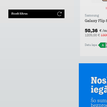
Atcelt filtrus
Samsung
Galaxy Flip
50,36
€ /m
1209,00 €
130
Datu lapa
Nos
ieg
Šo sum
bezpro