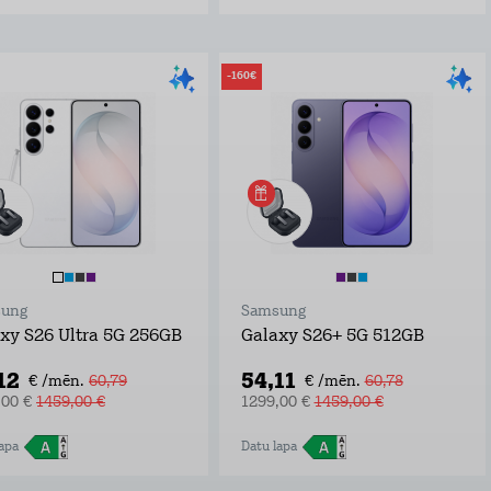
-160€
ung
Samsung
xy S26 Ultra 5G 256GB
Galaxy S26+ 5G 512GB
12
54,11
€ /mēn.
60,79
€ /mēn.
60,78
,00 €
1459,00 €
1299,00 €
1459,00 €
apa
Datu lapa