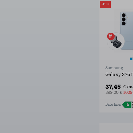
-110€
Samsung
Galaxy S26 
37,45
€ /m
899,00 €
1009
Datu lapa