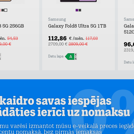
Samsung
Sams
 8 5G 256GB
Galaxy Fold8 Ultra 5G 1TB
Gala
512
112,86
ēn.
54,53
€ /mēn.
117,03
96,
9,00 €
2709,00 €
2809,00 €
2319
Datu lapa
Datu l
kaidro savas iespējas
ādāties ierīci uz nomaksu
mu varēsi izmantot mūsu e-veikalā preces iegād
centu nomaksā, bez pirmās iemaksas