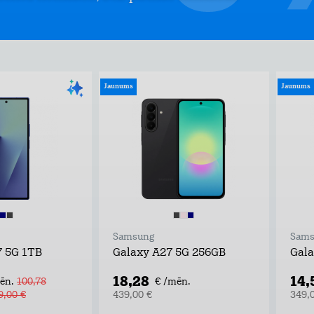
Jaunums
Jaunums
Samsung
Sams
7 5G 1TB
Galaxy A27 5G 256GB
Gala
18,28
14,
ēn.
100,78
€ /mēn.
9,00 €
439,00 €
349,