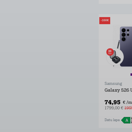
-160€
Samsung
Galaxy S26 
74,95
€ /m
1799,00 €
195
Datu lapa