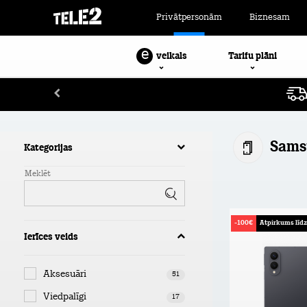
Privātpersonām
Biznesam
e
Tarifu plāni
veikals
Sams
Kategorijas
Meklēt
-100€
Atpirkums līd
Ierīces veids
Aksesuāri
51
Viedpalīgi
17