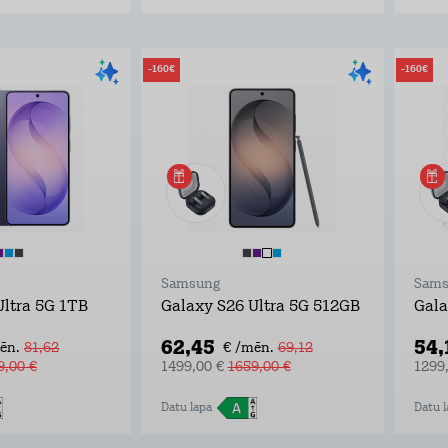
-160€
-160€
Samsung
Sams
Ultra 5G 1TB
Galaxy S26 Ultra 5G 512GB
Gala
62,45
54,
ēn.
81,62
€ /mēn.
69,12
9,00 €
1499,00 €
1659,00 €
1299
Datu lapa
Datu l