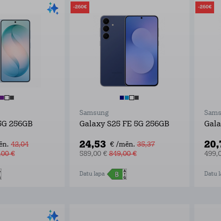
-260€
-260€
Samsung
Sams
5G 256GB
Galaxy S25 FE 5G 256GB
Gala
24,53
20
ēn.
42,04
€ /mēn.
35,37
,00 €
589,00 €
849,00 €
499,
Datu lapa
Datu l