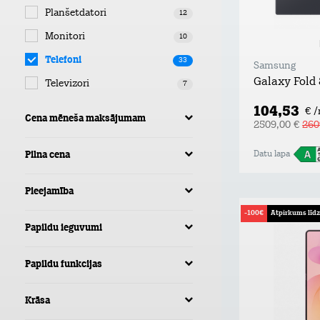
Planšetdatori
12
Monitori
10
Telefoni
33
Samsung
Galaxy Fold
Televizori
7
104,53
€ 
Cena mēneša maksājumam
2509,00 €
260
Datu lapa
Pilna cena
Pieejamība
-100€
Atpirkums līd
Papildu ieguvumi
Papildu funkcijas
Krāsa