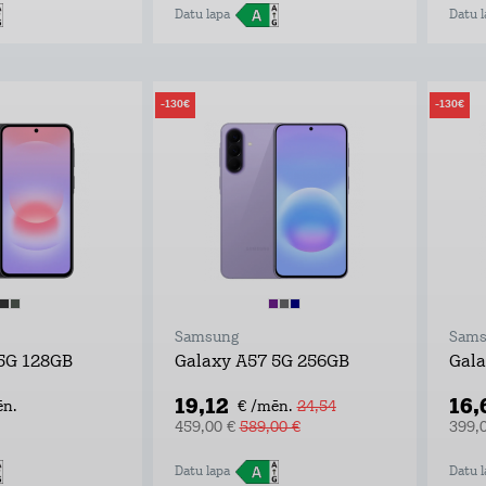
Datu lapa
Datu l
-130€
-130€
Samsung
Sams
5G 128GB
Galaxy A57 5G 256GB
Gala
19,12
16,
ēn.
€ /mēn.
24,54
459,00 €
589,00 €
399,
Datu lapa
Datu l