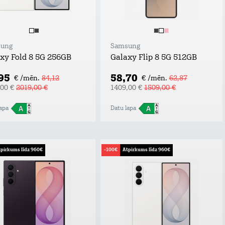
ung
Samsung
xy Fold 8 5G 256GB
Galaxy Flip 8 5G 512GB
,95
58,70
€ /mēn.
84,12
€ /mēn.
62,87
,00 €
2019,00 €
1409,00 €
1509,00 €
apa
Datu lapa
pirkums līdz 960€
-100€
Atpirkums līdz 960€