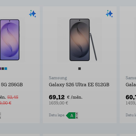
Samsung
Sams
 5G 256GB
Galaxy S26 Ultra EE 512GB
Gala
69,12
60
ēn.
52,45
€ /mēn.
9,00 €
1659,00 €
1459
Datu lapa
Datu l