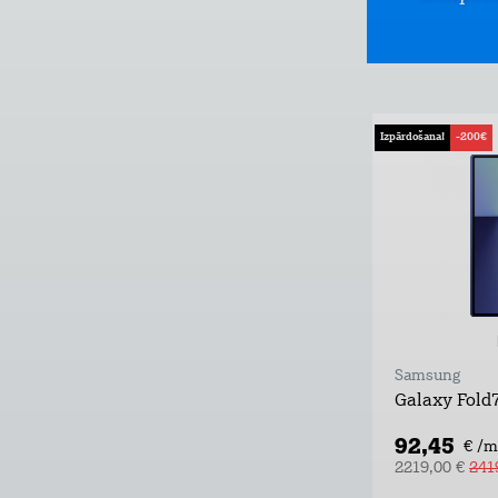
Izpārdošana!
-200€
Samsung
Galaxy Fold
92,45
€ /m
2219,00 €
241