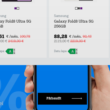
ung
Samsung
xy Fold8 Ultra 5G
Galaxy Fold8 Ultra 5G
GB
256GB
61
88,28
€ /mēn.
100,78
€ /mēn.
92,45
,00 €
2419,00 €
2119,00 €
2219,00 €
apa
Datu lapa
Pārbaudīt
ei