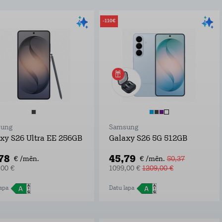
-110€
ung
Samsung
xy S26 Ultra EE 256GB
Galaxy S26 5G 512GB
,78
45,79
€ /mēn.
€ /mēn.
50,37
,00 €
1099,00 €
1209,00 €
apa
Datu lapa