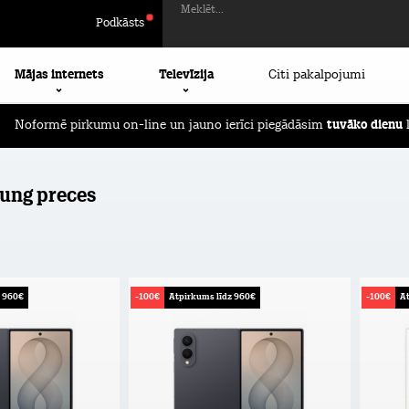
Meklēt...
Podkāsts
Mājas internets
Televīzija
Citi pakalpojumi
Noformē pirkumu on-line un jauno ierīci piegādāsim
Pirmos 2 mēnešus ierīču apdrošināšana
BEZ MAKSAS!
tuvāko dienu
l
ung preces
z 960€
-100€
Atpirkums līdz 960€
-100€
At