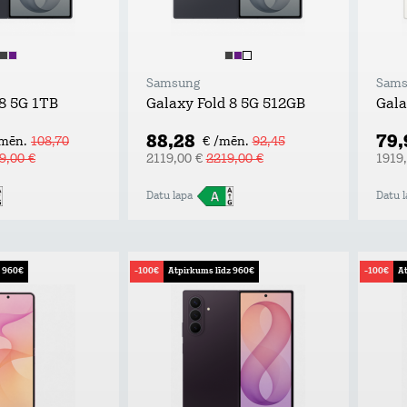
Samsung
Sams
 8 5G 1TB
Galaxy Fold 8 5G 512GB
Gala
88,28
79
/mēn.
108,70
€ /mēn.
92,45
9,00 €
2119,00 €
2219,00 €
1919
Datu lapa
Datu l
z 960€
-100€
Atpirkums līdz 960€
-100€
At