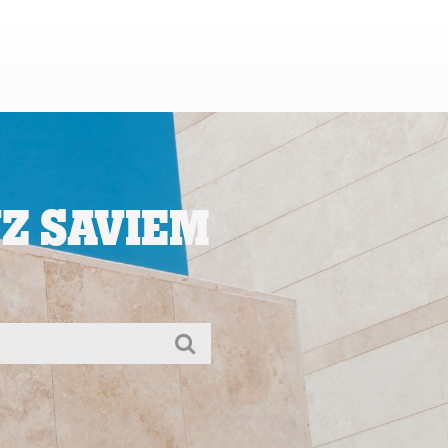
Mans Tele2
Klientu atbalsts
Darbs Tele2
uz saviem