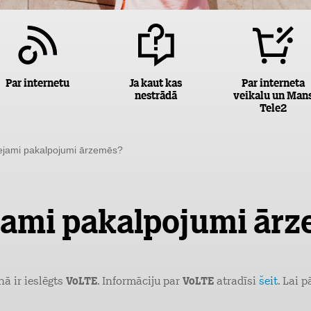
Par internetu
Ja kaut kas
Par interneta
nestrādā
veikalu un Man
Tele2
ejami pakalpojumi ārzemēs?
jami pakalpojumi ār
nā ir ieslēgts
VoLTE
. Informāciju par
VoLTE
atradīsi
šeit
. Lai 