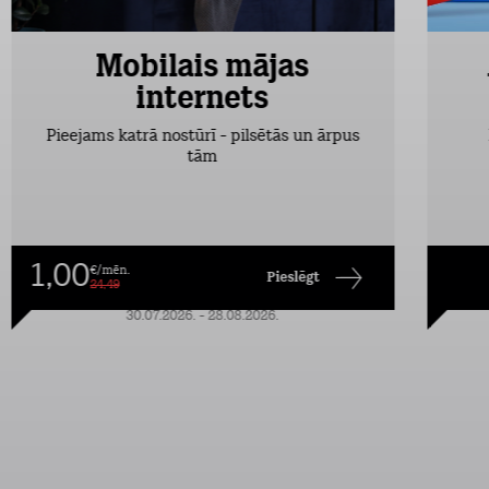
Mobilais mājas
internets
Pieejams katrā nostūrī - pilsētās un ārpus
tām
1,00
€/mēn.
Pieslēgt
24,49
30.07.2026. - 28.08.2026.