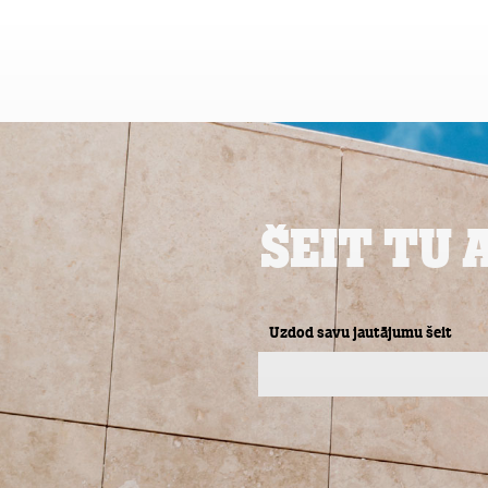
Privātpersonām
Biznesam
e
Tarifu plāni
veikals
Šeit Tu 
Uzdod savu jautājumu šeit