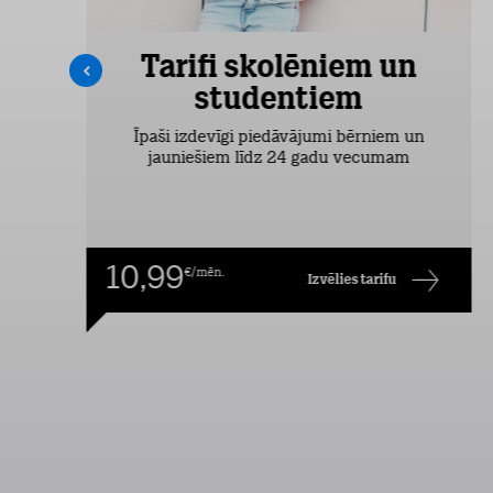
Tarifi skolēniem un
studentiem
šas
Īpaši izdevīgi piedāvājumi bērniem un
jauniešiem līdz 24 gadu vecumam
10,99
€/mēn.
Izvēlies tarifu