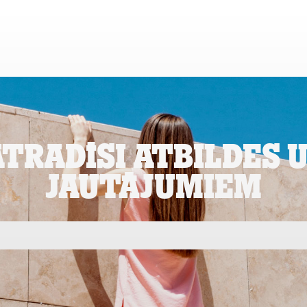
Meklēt...
Podkāsts
Mājas internets
Televīzija
Citi pakalpojumi
atradīsi atbildes 
jautājumiem