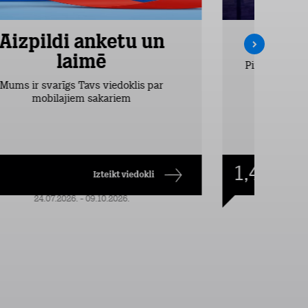
Aizpildi anketu un
Inte
laimē
Pirmos 2 mēn
vieglākais
Mums ir svarīgs Tavs viedoklis par
dr
mobilajiem sakariem
1,49
€/mēn.
Izteikt viedokli
24.07.2026. - 09.10.2026.