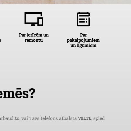
Par ierīcēm un
Par
s
remontu
pakalpojumiem
un līgumiem
zemēs?
pārbaudītu, vai Tavs telefons atbalsta
VoLTE
, spied