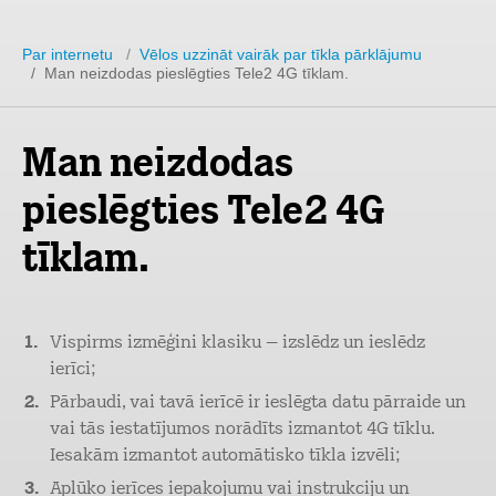
Par internetu
/
Vēlos uzzināt vairāk par tīkla pārklājumu
/ Man neizdodas pieslēgties Tele2 4G tīklam.
Man neizdodas
pieslēgties Tele2 4G
tīklam.
Vispirms izmēģini klasiku – izslēdz un ieslēdz
ierīci;
Pārbaudi, vai tavā ierīcē ir ieslēgta datu pārraide un
vai tās iestatījumos norādīts izmantot 4G tīklu.
Iesakām izmantot automātisko tīkla izvēli;
Aplūko ierīces iepakojumu vai instrukciju un