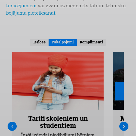
traucējumiem
vai zvani uz diennakts tālruni tehnisku
bojājumu pieteikšanai.
Ierīces
Pakalpojumi
Komplimenti
Tarifi skolēniem un
Mobi
studentiem
Pieejam
Īpaši izdevīgi piedāvājumi bērniem