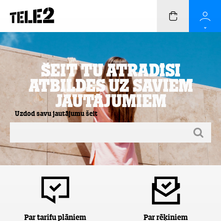
Šeit Tu atradīsi
atbildes uz saviem
jautājumiem
Uzdod savu jautājumu šeit
Par tarifu plāniem
Par rēķiniem