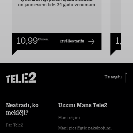
un jauniešiem līdz 24 gadu vecumam
10,99
1,00
€/mēn.
Izvēlies tarifu
Uz augšu
Neatradi, ko
Uzzini Mans Tele2
meklēji?
Mani rēķini
Par Tele2
Mani pieslēgtie pakalpojumi