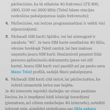
pārliecinies, ka tā atbalsta 4G frekvenci LTE 800,
1800, 2100 vai 2600 MHz (Tele2 bāzes stacijas
nodrošina pakalpojumus šajās frekvencēs);
Pārliecinies, vai ierīces programmatūrai ir veikti visi
atjauninājumi;
Pārbaudi SIM karti! Aplūko, vai tai aizmugurē ir
uzraksts "4G". Ja tava SIM karte neatbalsta 4G tīklu,
vērsies tuvākajā Tele2 centrā, lai bez maksas
saņemtu jaunu SIM karti. Neaizmirsti paņemt līdzi
personu apliecinošu dokumentu (pase vai eID
karte). Jaunu SIM karti vari pasūtīt arī pa pastu sava
Mans Tele2
profilā, sadaļā Mani pakalpojumi.
Pārbaudi SIM karti citā ierīcē, lai pārliecinātos, ka
šobrīd izmantotā ierīce nav bojāta.
Ja 4G internets iepriekš darbojās un visas pazīmes
liecina, ka ir iespējami kādi īslaicīgi traucējumi
(piemēram, arī citiem nedarbojas 4G internets), noteikti
informē mūs, aizpildot pieteikumu par
tīkla sakaru