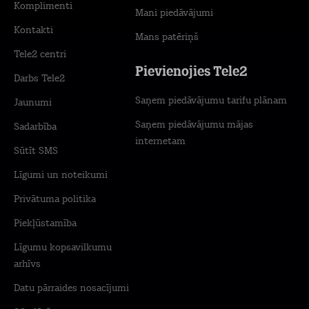
Komplimenti
Mani piedāvājumi
Kontakti
Mans patēriņš
Tele2 centri
Pievienojies Tele2
Darbs Tele2
Saņem piedāvājumu tarifu plānam
Jaunumi
Saņem piedāvājumu mājas
Sadarbība
internetam
Sūtīt SMS
Līgumi un noteikumi
Privātuma politika
Piekļūstamība
Līgumu kopsavilkumu
arhīvs
Datu pārraides nosacījumi