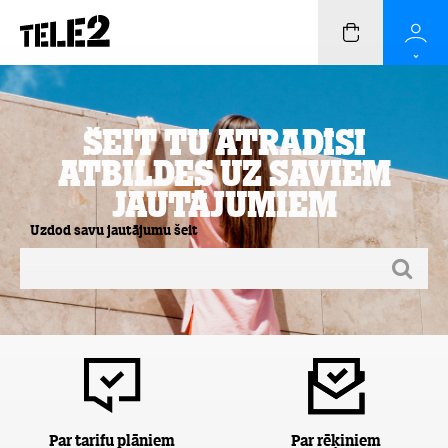
Šeit Tu atradīsi
atbildes uz saviem
jautājumiem
Uzdod savu jautājumu šeit
Par tarifu plāniem
Par rēķiniem