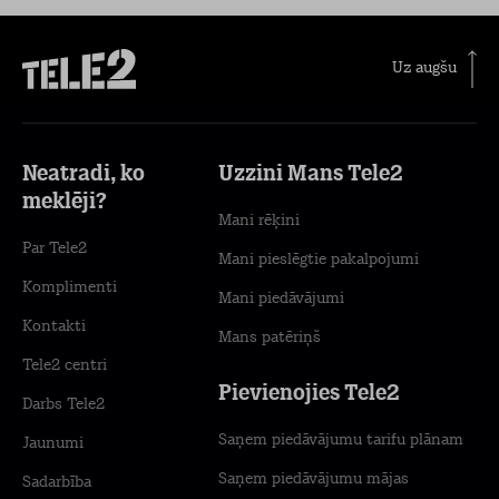
Uz augšu
Neatradi, ko
Uzzini Mans Tele2
meklēji?
Mani rēķini
Par Tele2
Mani pieslēgtie pakalpojumi
Komplimenti
Mani piedāvājumi
Kontakti
Mans patēriņš
Tele2 centri
Pievienojies Tele2
Darbs Tele2
Saņem piedāvājumu tarifu plānam
Jaunumi
Saņem piedāvājumu mājas
Sadarbība