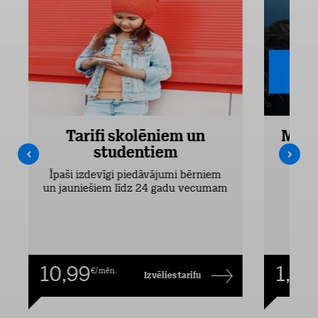
Tarifi skolēniem un
Mobi
studentiem
Pieejam
Īpaši izdevīgi piedāvājumi bērniem
un jauniešiem līdz 24 gadu vecumam
10,99
1,00
€/mēn.
Izvēlies tarifu