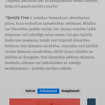
Turpmāk palīdzību par šo pakalpojumu varēsi saņemt:
https://support.spotify.com/lv/
*Spotify Free
ir mūzikas bezmaksas abonēšanas
plāns, kuru nodrošina apmaksātas reklāmas. Mūziku
var klausīties jauktā secībā, kur vienas stundas laikā
dziesmas vari pārslēgt sešas reizes. Lai gan Spotify
Radio nav pieejams, tomēr vari turpināt klausīties
ikdienas mix dziesmu sarakstus. Joprojām vari piekļūt
visiem dziesmu sarakstiem, atklāt jaunu mūziku un
dalīties ar draugiem. Vari klausīties jebkuru dziesmu
sarakstu, albumu vai mākslinieku ar vienīgo
ierobežojumu – jauktās secības režīmā.
Ierīces
Pakalpojumi
Komplimenti