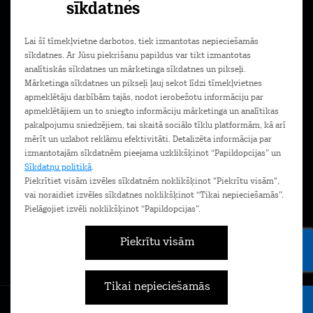
sīkdatnes
Piekrītu komerciālu ziņu saņemšanai e-pastā. Papildu
Lai šī tīmekļvietne darbotos, tiek izmantotas nepieciešamās
informācija
Privātuma politikā.
sīkdatnes. Ar Jūsu piekrišanu papildus var tikt izmantotas
analītiskās sīkdatnes un mārketinga sīkdatnes un pikseļi.
Mārketinga sīkdatnes un pikseļi ļauj sekot līdzi tīmekļvietnes
apmeklētāju darbībām tajās, nodot ierobežotu informāciju par
Lejupielādē Mans Tele2 lietotni savā
apmeklētājiem un to sniegto informāciju mārketinga un analītikas
telefonā!
pakalpojumu sniedzējiem, tai skaitā sociālo tīklu platformām, kā arī
mērīt un uzlabot reklāmu efektivitāti. Detalizēta informācija par
izmantotajām sīkdatnēm pieejama uzklikšķinot “Papildopcijas” un
Sīkdatņu politikā
.
Piekrītiet visām izvēles sīkdatnēm noklikšķinot "Piekrītu visām",
vai noraidiet izvēles sīkdatnes noklikšķinot “Tikai nepieciešamās”.
Pielāgojiet izvēli noklikšķinot “Papildopcijas”.
Piekrītu visām
Tikai nepieciešamās