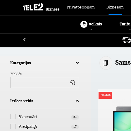
Privātpersonām
Biznesam
e
Tarifu
veikals
Sams
Kategorijas
Meklēt
-41,33€
Ierīces veids
Aksesuāri
51
Viedpalīgi
17