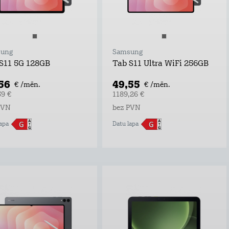
ung
Samsung
S11 5G 128GB
Tab S11 Ultra WiFi 256GB
,56
49,55
€ /mēn.
€ /mēn.
59 €
1189,26 €
PVN
bez PVN
apa
Datu lapa