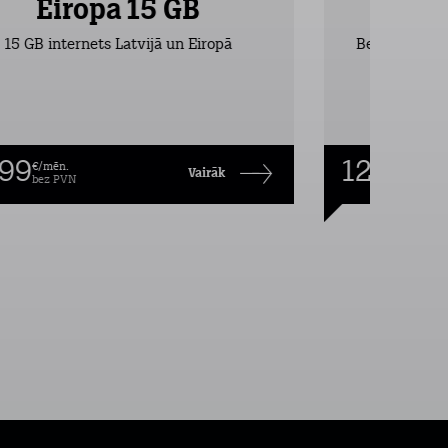
Eiropa 15 GB
Ei
15 GB internets Latvijā un Eiropā
Bezlimita zva
,99
12,99
€/mēn.
€/mēn
Vairāk
bez PVN
bez P