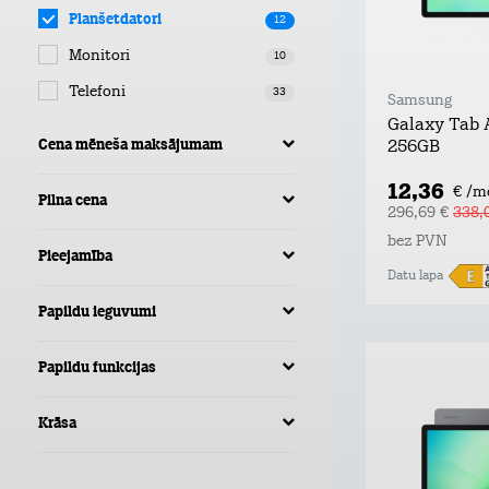
Planšetdatori
12
Monitori
10
Telefoni
33
Samsung
Galaxy Tab 
Cena mēneša maksājumam
256GB
12,36
€ /m
Pilna cena
296,69 €
338,
bez PVN
Pieejamība
Datu lapa
Papildu ieguvumi
Papildu funkcijas
Krāsa