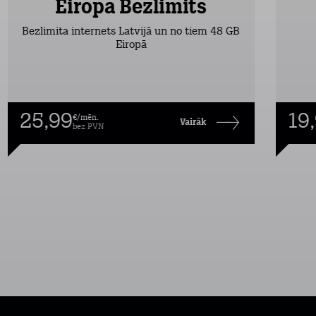
Eiropa Bezlimits
Bezlimita internets Latvijā un no tiem 48 GB
Eiropā
25,99
19
€/mēn.
Vairāk
bez PVN