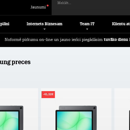
Meklēt...
Jaunumi
 plāni
Internets Biznesam
Team IT
Klientu a
Noformē pirkumu on-line un jauno ierīci piegādāsim
tuvāko dienu
l
ung preces
-41,32€