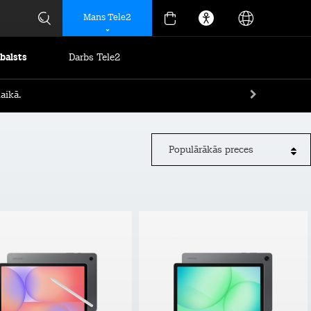
Mans Tele2
tbalsts
Darbs Tele2
aikā.
Populārākās preces