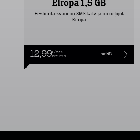
Eiropa 1,5 GB
Bezlimita zvani un SMS Latvijā un ceļojot
Eiropā
12,99
€/mēn.
Vairāk
bez PVN