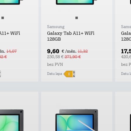
Samsung
Sams
A11+ WiFi
Galaxy Tab A11+ WiFi
Gala
128GB
128
9,60
17,
ēn.
14,07
€ /mēn.
11,32
02 €
230,58 €
271,90 €
420,
bez PVN
bez 
Datu lapa
Datu l