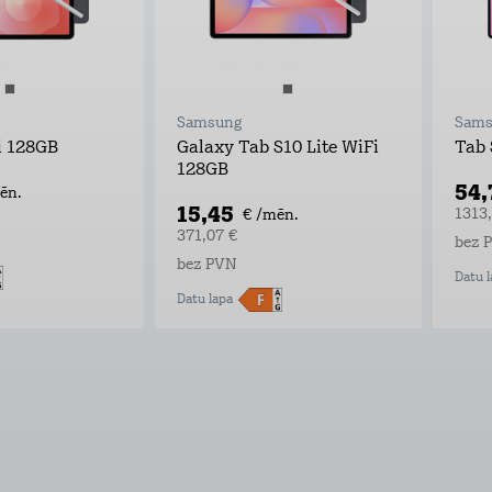
Samsung
Sams
i 128GB
Galaxy Tab S10 Lite WiFi
Tab 
128GB
54,
ēn.
15,45
1313
€ /mēn.
371,07 €
bez 
bez PVN
Datu l
Datu lapa