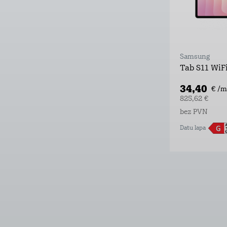
Samsung
Tab S11 WiF
34,40
€ /m
825,62 €
bez PVN
Datu lapa