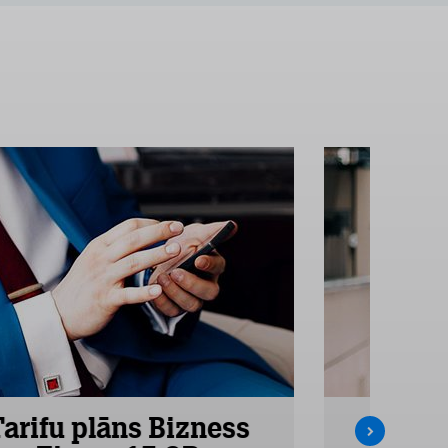
Tarifu plāns Bizness
Tarifu