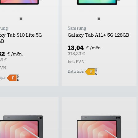
ung
Samsung
xy Tab S10 Lite 5G
Galaxy Tab A11+ 5G 128GB
GB
13,04
€ /mēn.
52
313,22 €
€ /mēn.
66 €
bez PVN
PVN
Datu lapa
apa