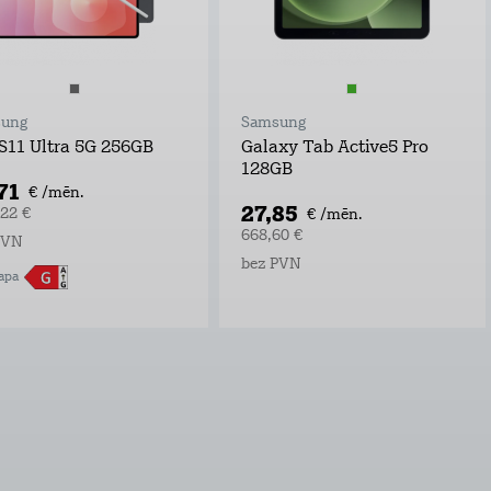
ung
Samsung
S11 Ultra 5G 256GB
Galaxy Tab Active5 Pro
128GB
71
€ /mēn.
27,85
,22 €
€ /mēn.
668,60 €
PVN
bez PVN
apa