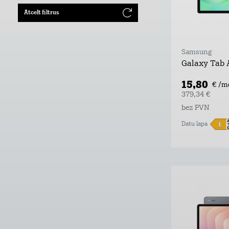
Atcelt filtrus
Samsung
Galaxy Tab 
15,80
€ /m
379,34 €
bez PVN
Datu lapa