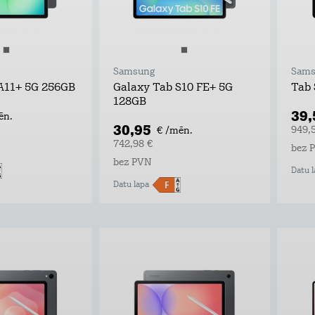
Samsung
Sams
A11+ 5G 256GB
Galaxy Tab S10 FE+ 5G
Tab 
128GB
39
ēn.
30,95
949,
€ /mēn.
742,98 €
bez 
bez PVN
Datu l
Datu lapa