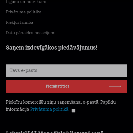
Līgumi un noteikumi
Privātuma politika
Piekļūstamība
Datu pārraides nosacījumi
Saņem izdevīgākos piedāvājumus!
Pierakstīties
Piekrītu komerciālu ziņu saņemšanai e-pastā. Papildu
informācija
Privātuma politikā.