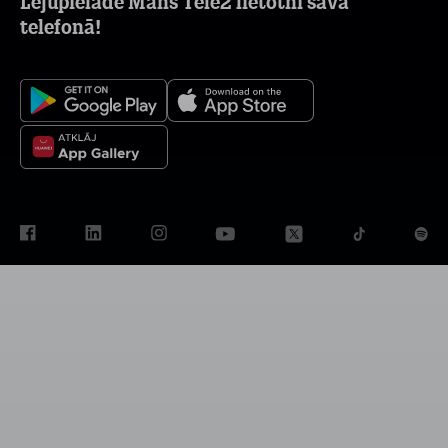
Lejupielādē Mans Tele2 lietotni savā
telefonā!