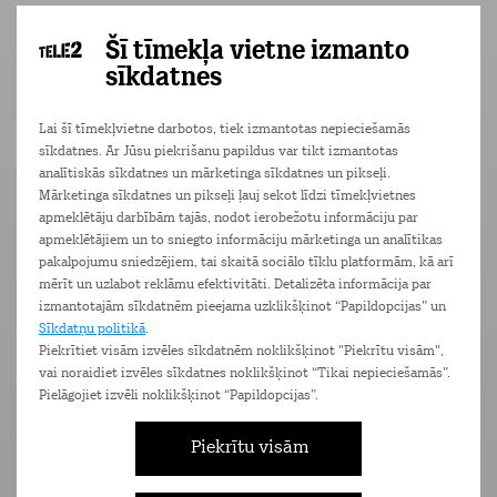
Šī tīmekļa vietne izmanto
sīkdatnes
Lai šī tīmekļvietne darbotos, tiek izmantotas nepieciešamās
sīkdatnes. Ar Jūsu piekrišanu papildus var tikt izmantotas
analītiskās sīkdatnes un mārketinga sīkdatnes un pikseļi.
Mārketinga sīkdatnes un pikseļi ļauj sekot līdzi tīmekļvietnes
apmeklētāju darbībām tajās, nodot ierobežotu informāciju par
apmeklētājiem un to sniegto informāciju mārketinga un analītikas
pakalpojumu sniedzējiem, tai skaitā sociālo tīklu platformām, kā arī
mērīt un uzlabot reklāmu efektivitāti. Detalizēta informācija par
izmantotajām sīkdatnēm pieejama uzklikšķinot “Papildopcijas” un
Sīkdatņu politikā
.
Piekrītiet visām izvēles sīkdatnēm noklikšķinot "Piekrītu visām",
vai noraidiet izvēles sīkdatnes noklikšķinot “Tikai nepieciešamās”.
Pielāgojiet izvēli noklikšķinot “Papildopcijas”.
Piekrītu visām