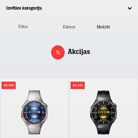
Izvēlies kategoriju
Filtri
Kārtot
Akcijas
-82,65€
-66,11€