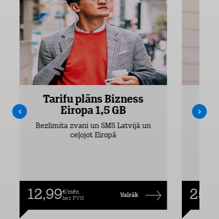
Tarifu plāns Bizness
Ta
Eiropa 1,5 GB
Bezlimita zvani un SMS Latvijā un
Bezli
ceļojot Eiropā
12,99
25,9
€/mēn.
Vairāk
bez PVN