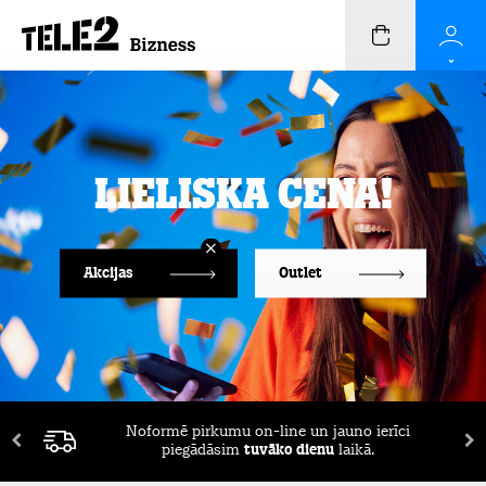
Lieliska cena!
Akcijas
Outlet
Noformē pirkumu on-line un jauno ierīci
piegādāsim
tuvāko dienu
laikā.