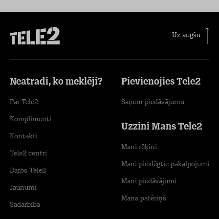
Uz augšu
Neatradi, ko meklēji?
Pievienojies Tele2
Par Tele2
Saņem piedāvājumu
Komplimenti
Uzzini Mans Tele2
Kontakti
Mani rēķini
Tele2 centri
Mani pieslēgtie pakalpojumi
Darbs Tele2
Mani piedāvājumi
Jaunumi
Mans patēriņš
Sadarbība