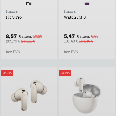
Huawei
Huawei
Fit 5 Pro
Watch Fit 5
8,57
5,47
€ /mēn.
10,29
€ /mēn.
6,85
205,79 €
247,11 €
131,40 €
164,46 €
bez PVN
bez PVN
-24,79€
-16,53€