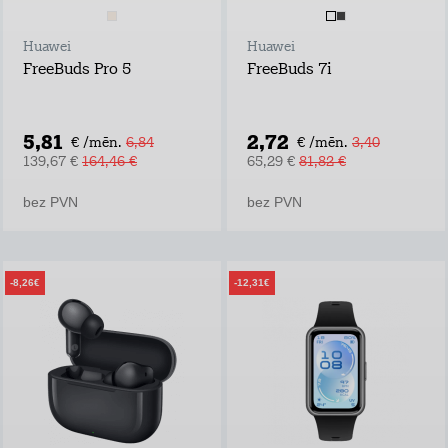
Huawei
Huawei
FreeBuds Pro 5
FreeBuds 7i
5,81
2,72
€ /mēn.
6,84
€ /mēn.
3,40
139,67 €
164,46 €
65,29 €
81,82 €
bez PVN
bez PVN
-8,26€
-12,31€