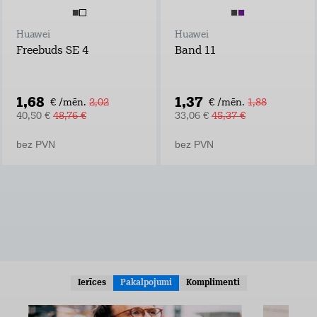
Huawei
Huawei
Freebuds SE 4
Band 11
1,68
1,37
€ /mēn.
2,02
€ /mēn.
1,88
40,50 €
48,76 €
33,06 €
45,37 €
bez PVN
bez PVN
Ierīces
Pakalpojumi
Komplimenti