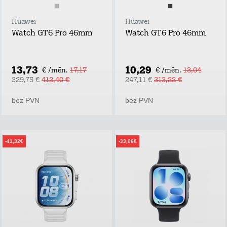
Huawei
Huawei
Watch GT6 Pro 46mm
Watch GT6 Pro 46mm
13,73
10,29
€ /mēn.
17,17
€ /mēn.
13,04
329,75 €
412,40 €
247,11 €
313,22 €
bez PVN
bez PVN
-41,32€
-33,06€