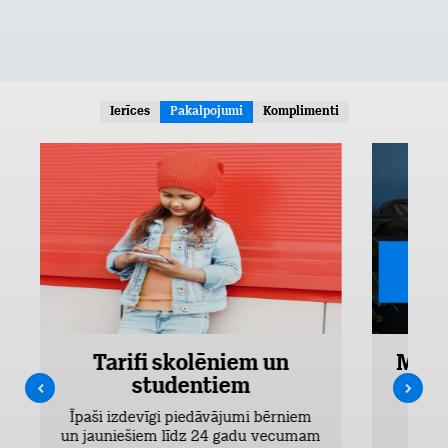
Ierīces
Pakalpojumi
Komplimenti
Tarifi skolēniem un
Mobi
studentiem
Pieejam
Īpaši izdevīgi piedāvājumi bērniem
un jauniešiem līdz 24 gadu vecumam