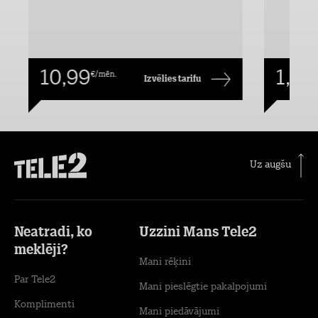
10,99
1,00
€/mēn.
Izvēlies tarifu
Uz augšu
Neatradi, ko
Uzzini Mans Tele2
meklēji?
Mani rēķini
Par Tele2
Mani pieslēgtie pakalpojumi
Komplimenti
Mani piedāvājumi