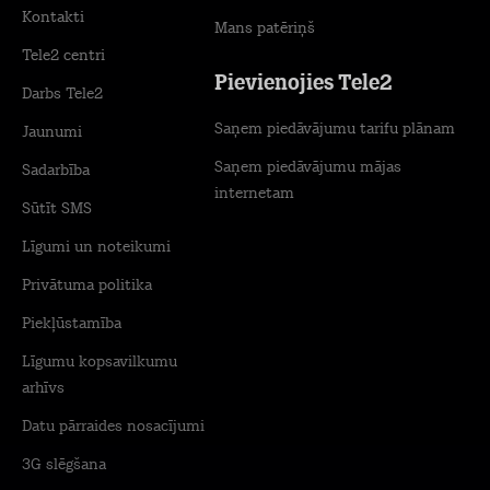
Kontakti
Mans patēriņš
Tele2 centri
Pievienojies Tele2
Darbs Tele2
Saņem piedāvājumu tarifu plānam
Jaunumi
Saņem piedāvājumu mājas
Sadarbība
internetam
Sūtīt SMS
Līgumi un noteikumi
Privātuma politika
Piekļūstamība
Līgumu kopsavilkumu
arhīvs
Datu pārraides nosacījumi
3G slēgšana