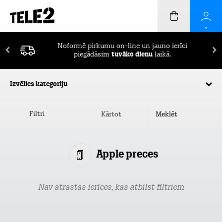
Noformē pirkumu on-line un jauno ierīci
piegādāsim
tuvāko dienu
laikā.
Izvēlies kategoriju
Filtri
Kārtot
Apple preces
Nav atrastas ierīces, kas atbilst filtriem