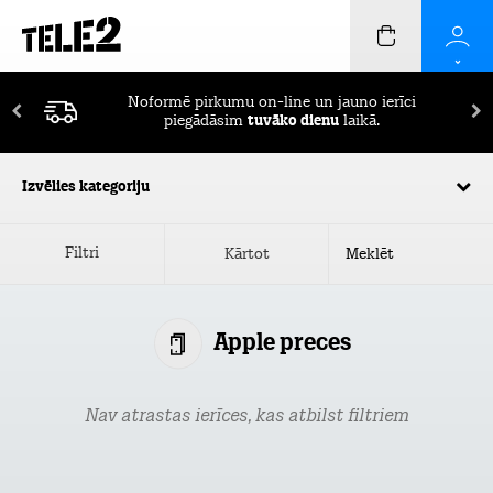
Noformē pirkumu on-line un jauno ierīci
piegādāsim
tuvāko dienu
laikā.
Izvēlies kategoriju
Filtri
Kārtot
Apple preces
Nav atrastas ierīces, kas atbilst filtriem