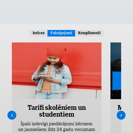
Ierīces
Pakalpojumi
Komplimenti
Tarifi skolēniem un
Mobi
studentiem
Pieejam
Īpaši izdevīgi piedāvājumi bērniem
un jauniešiem līdz 24 gadu vecumam