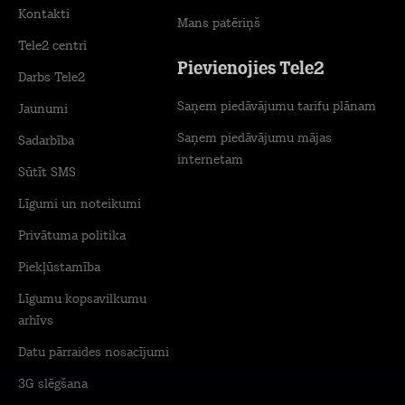
Kontakti
Mans patēriņš
Tele2 centri
Pievienojies Tele2
Darbs Tele2
Saņem piedāvājumu tarifu plānam
Jaunumi
Saņem piedāvājumu mājas
Sadarbība
internetam
Sūtīt SMS
Līgumi un noteikumi
Privātuma politika
Piekļūstamība
Līgumu kopsavilkumu
arhīvs
Datu pārraides nosacījumi
3G slēgšana