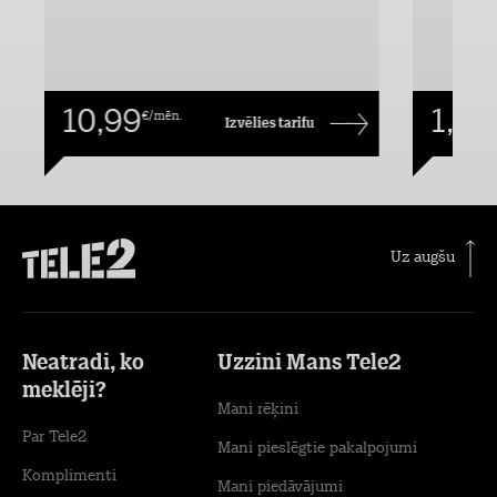
10,99
1,00
€/mēn.
Izvēlies tarifu
Uz augšu
Neatradi, ko
Uzzini Mans Tele2
meklēji?
Mani rēķini
Par Tele2
Mani pieslēgtie pakalpojumi
Komplimenti
Mani piedāvājumi