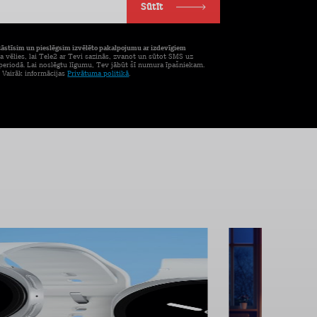
Sūtīt
tāstīsim un pieslēgsim izvēlēto pakalpojumu ar izdevīgiem
a vēlies, lai Tele2 ar Tevi sazinās, zvanot un sūtot SMS uz
eriodā. Lai noslēgtu līgumu, Tev jābūt šī numura īpašniekam.
. Vairāk informācijas
Privātuma politikā
.