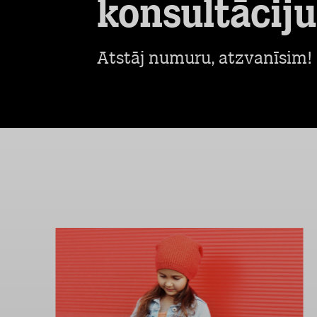
konsultāciju
Atstāj numuru, atzvanīsim!