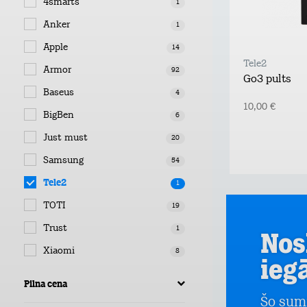
4smarts
1
Anker
1
Apple
14
Tele2
Armor
92
Go3 pults
Baseus
4
10,00 €
BigBen
6
Just must
20
Samsung
54
Tele2
1
TOTI
19
Trust
1
Nos
Xiaomi
8
ieg
Pilna cena
Šo sum