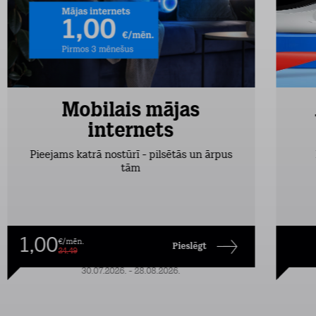
Mobilais mājas
internets
Pieejams katrā nostūrī - pilsētās un ārpus
tām
1,00
€/mēn.
Pieslēgt
24,49
30.07.2026. - 28.08.2026.