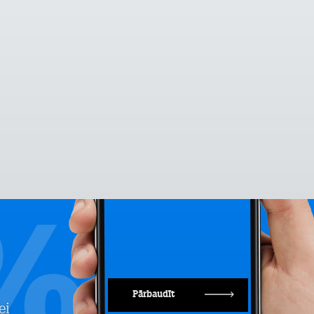
Pārbaudīt
ei