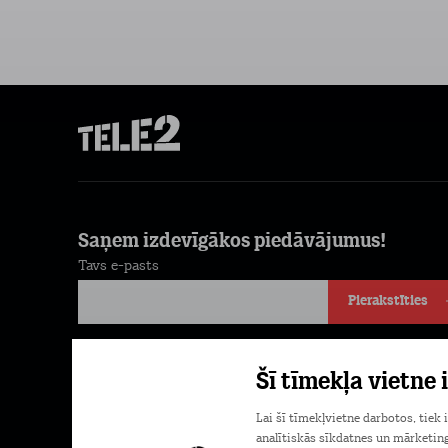
Saņem izdevīgākos piedāvājumus!
Tavs e-pasts
Pierakstīties
Piekrītu komerciālu ziņu saņemšanai e-pastā. Papildu
Šī tīmekļa vietne
informācija
Privātuma politikā.
Lai šī tīmekļvietne darbotos, tiek
analītiskās sīkdatnes un mārketing
Lejupielādē Mans Tele2 lietotni savā tele