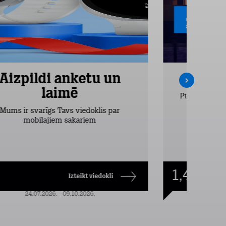
Aizpildi anketu un
Inte
laimē
Pirmos 2 mēn
vieglākais
Mums ir svarīgs Tavs viedoklis par
dr
mobilajiem sakariem
1,49
€/mēn.
Izteikt viedokli
24.07.2026. - 09.10.2026.