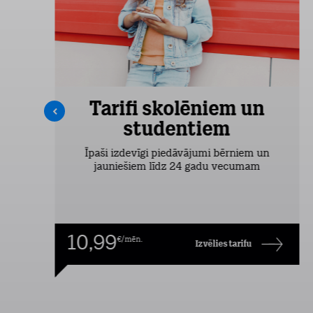
Tarifi skolēniem un
studentiem
šas
Īpaši izdevīgi piedāvājumi bērniem un
jauniešiem līdz 24 gadu vecumam
10,99
€/mēn.
Izvēlies tarifu