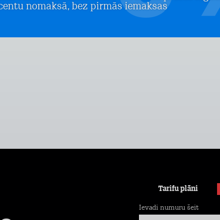
centu nomaksā, bez pirmās iemaksas
Tarifu plāni
Ievadi numuru šeit