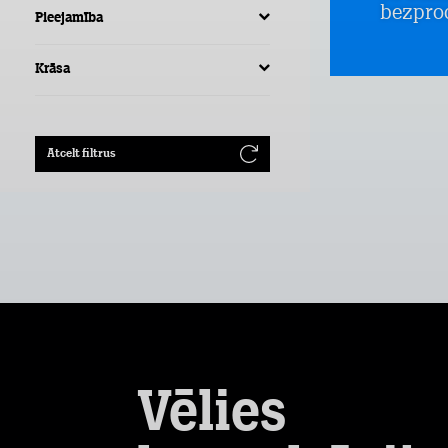
bezpro
Pieejamība
Krāsa
Atcelt filtrus
Vēlies