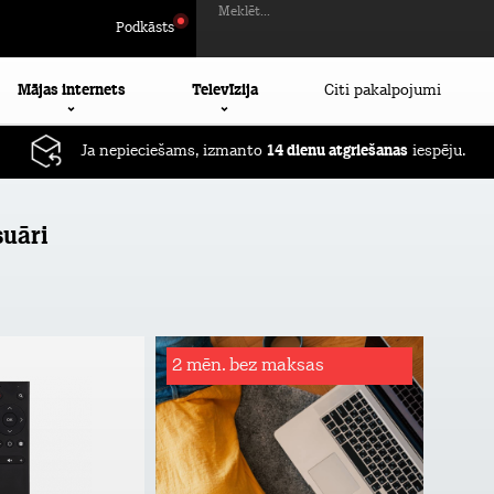
Meklēt...
Podkāsts
Mājas internets
Televīzija
Citi pakalpojumi
Ja nepieciešams, izmanto
14 dienu atgriešanas
iespēju.
suāri
2 mēn. bez maksas
Rēķinu
apdrošināšana
Tavs atbalsta plecs bezdarba vai
ilgstošas darba nespējas gadījumā!
Apdrošināšanas summa: rēķina