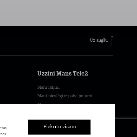
Uz augšu
Uzzini Mans Tele2
Mani rēķini
Mani pieslēgtie pakalpojumi
Mani piedāvājumi
×
Mans patēriņš
Piekrītu visām
otas
Pievienojies Tele2
tnes