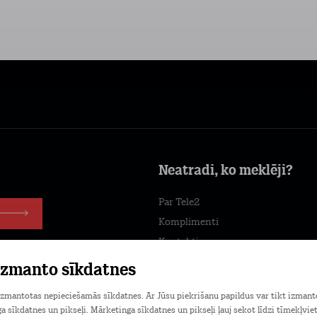
Neatradi, ko meklēji?
Par Tele2
Komplimenti
Kontakti
Tele2 centri
 izmanto sīkdatnes
Darbs Tele2
 izmantotas nepieciešamās sīkdatnes. Ar Jūsu piekrišanu papildus var tikt izmant
Jaunumi
a sīkdatnes un pikseļi. Mārketinga sīkdatnes un pikseļi ļauj sekot līdzi tīmekļvie
fonā!