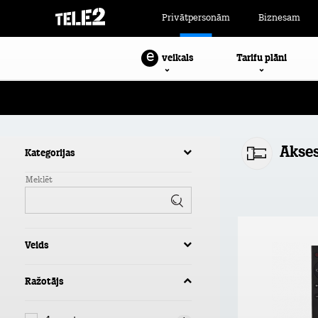
Privātpersonām
Biznesam
e
Tarifu plāni
veikals
Akse
Kategorijas
Meklēt
Veids
Ražotājs