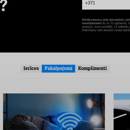
?
+371
Atstāj numuru, mēs atzvanīsim, izs
nosacījumiem!
Ar šo Tu apliecini, k
numuru, kuru norādīji, 12 mēnešu p
Piekrišanu vari atsaukt zvana laikā
Ierīces
Pakalpojumi
Komplimenti